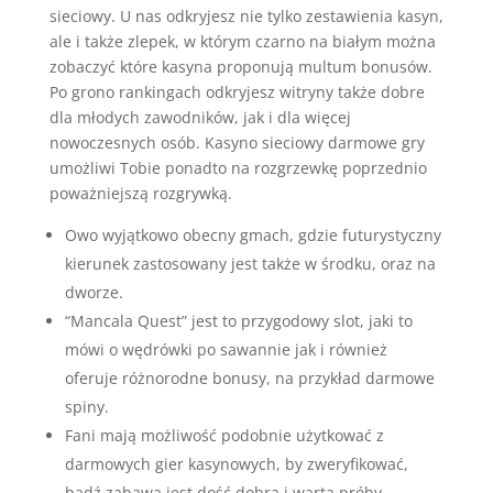
sieciowy. U nas odkryjesz nie tylko zestawienia kasyn,
ale i także zlepek, w którym czarno na białym można
zobaczyć które kasyna proponują multum bonusów.
Po grono rankingach odkryjesz witryny także dobre
dla młodych zawodników, jak i dla więcej
nowoczesnych osób. Kasyno sieciowy darmowe gry
umożliwi Tobie ponadto na rozgrzewkę poprzednio
poważniejszą rozgrywką.
Owo wyjątkowo obecny gmach, gdzie futurystyczny
kierunek zastosowany jest także w środku, oraz na
dworze.
“Mancala Quest” jest to przygodowy slot, jaki to
mówi o wędrówki po sawannie jak i również
oferuje różnorodne bonusy, na przykład darmowe
spiny.
Fani mają możliwość podobnie użytkować z
darmowych gier kasynowych, by zweryfikować,
bądź zabawa jest dość dobra i warta próby