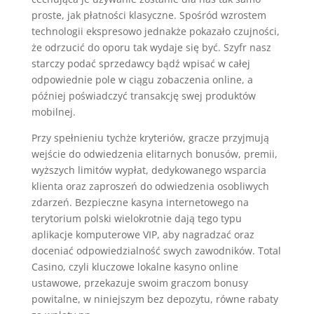
proste, jak płatności klasyczne. Spośród wzrostem
technologii ekspresowo jednakże pokazało czujności,
że odrzucić do oporu tak wydaje się być. Szyfr nasz
starczy podać sprzedawcy bądź wpisać w całej
odpowiednie pole w ciągu zobaczenia online, a
później poświadczyć transakcję swej produktów
mobilnej.
Przy spełnieniu tychże kryteriów, gracze przyjmują
wejście do odwiedzenia elitarnych bonusów, premii,
wyższych limitów wypłat, dedykowanego wsparcia
klienta oraz zaproszeń do odwiedzenia osobliwych
zdarzeń. Bezpieczne kasyna internetowego na
terytorium polski wielokrotnie dają tego typu
aplikacje komputerowe VIP, aby nagradzać oraz
doceniać odpowiedzialność swych zawodników. Total
Casino, czyli kluczowe lokalne kasyno online
ustawowe, przekazuje swoim graczom bonusy
powitalne, w niniejszym bez depozytu, równe rabaty