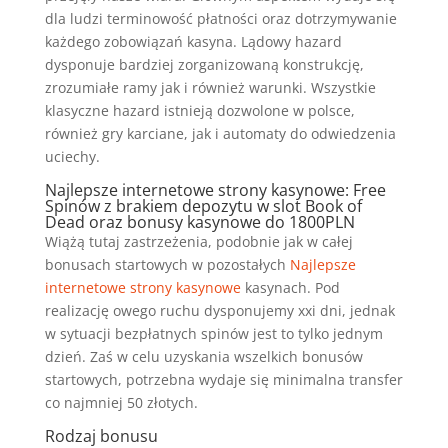
dla ludzi terminowość płatności oraz dotrzymywanie
każdego zobowiązań kasyna. Lądowy hazard
dysponuje bardziej zorganizowaną konstrukcję,
zrozumiałe ramy jak i również warunki. Wszystkie
klasyczne hazard istnieją dozwolone w polsce,
również gry karciane, jak i automaty do odwiedzenia
uciechy.
Najlepsze internetowe strony kasynowe: Free
Spinów z brakiem depozytu w slot Book of
Dead oraz bonusy kasynowe do 1800PLN
Wiążą tutaj zastrzeżenia, podobnie jak w całej
bonusach startowych w pozostałych
Najlepsze
internetowe strony kasynowe
kasynach. Pod
realizację owego ruchu dysponujemy xxi dni, jednak
w sytuacji bezpłatnych spinów jest to tylko jednym
dzień. Zaś w celu uzyskania wszelkich bonusów
startowych, potrzebna wydaje się minimalna transfer
co najmniej 50 złotych.
Rodzaj bonusu