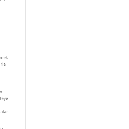
emek
arla
ın
iteye
malar