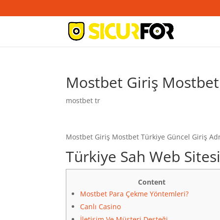
Mostbet Giriş Mostbet
mostbet tr
Mostbet Giriş Mostbet Türkiye Güncel Giriş Ad
Türkiye Sah Web Sites
Content
Mostbet Para Çekme Yöntemleri?
Canlı Casino
İletişim Ve Müşteri Desteği