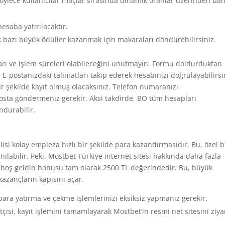
öylece kullanıcılar maçlar sırasında dinamik oranlar üzerinden bah
esaba yatırılacaktır.
k bazı büyük ödüller kazanmak için makaraları döndürebilirsiniz.
arı ve işlem süreleri olabileceğini unutmayın. Formu doldurduktan
. E-postanızdaki talimatları takip ederek hesabınızı doğrulayabilirsi
r şekilde kayıt olmuş olacaksınız. Telefon numaranızı
osta göndermeniz gerekir. Aksi takdirde, BO tüm hesapları
ndurabilir.
si kolay empieza hızlı bir şekilde para kazandırmasıdır. Bu, özel b
ılabilir. Peki, Mostbet Türkiye internet sitesi hakkında daha fazla
ki hoş geldin bonusu tam olarak 2500 TL değerindedir. Bu, büyük
kazançların kapısını açar.
 para yatırma ve çekme işlemlerinizi eksiksiz yapmanız gerekir.
tçisi, kayıt işlemini tamamlayarak Mostbet’in resmi net sitesini ziya