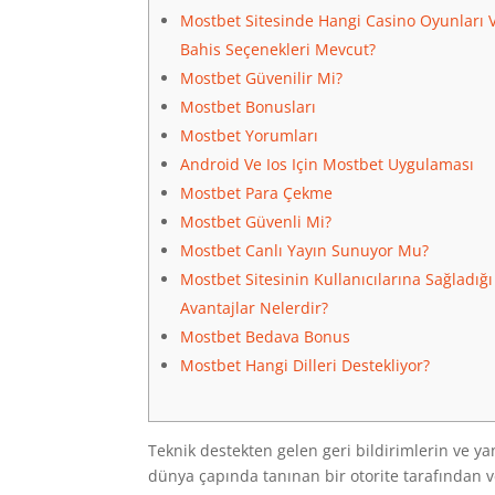
Mostbet Sitesinde Hangi Casino Oyunları 
Bahis Seçenekleri Mevcut?
Mostbet Güvenilir Mi?
Mostbet Bonusları
Mostbet Yorumları
Android Ve Ios Için Mostbet Uygulaması
Mostbet Para Çekme
Mostbet Güvenli Mi?
Mostbet Canlı Yayın Sunuyor Mu?
Mostbet Sitesinin Kullanıcılarına Sağladığı
Avantajlar Nelerdir?
Mostbet Bedava Bonus
Mostbet Hangi Dilleri Destekliyor?
Teknik destekten gelen geri bildirimlerin ve yan
dünya çapında tanınan bir otorite tarafından ve