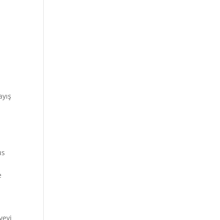
ayış
us
e
yeyi