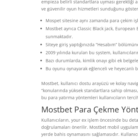
empieza belirli standartlara uyması gerektiği a
ve güvenilir oyun hizmetleri sunduğunu göster
Mospet sitesine aynı zamanda para çekim işle
Mostbet ayrıca Classic Black jack, European B
sunmaktadır.
Siteye giriş yaptığınızda “Hesabım” bölümünde
2009 yılında kurulan bu system, kullanıcıları
Bazı durumlarda, kimlik onayı gibi ek belgele
Bu oyunu oynayarak eğlenceli ve heyecanlı bi
Mostbet, kullanıcı dostu arayüzü ve kolay navigas
“konularında yüksek standartlara sahip olması,
bu para yatırma yöntemleri kullanıcıların terci
Mostbet Para Çekme Yönt
Kullanıcıların, your ex işlem öncesinde bu de
doğrulamaları önerilir. Mostbet mobil uygulamas
yerde bahis oynamasını sağlamasıdır. Kullanıcıl