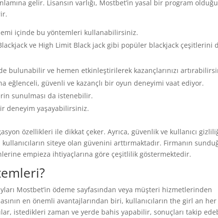
nlamına gelir. Lisansın varlığı, Mostbet’in yasal bir program olduğ
ir.
mi içinde bu yöntemleri kullanabilirsiniz.
lackjack ve High Limit Black jack gibi popüler blackjack çeşitlerini 
 bulunabilir ve hemen etkinleştirilerek kazançlarınızı artırabilirsi
na eğlenceli, güvenli ve kazançlı bir oyun deneyimi vaat ediyor.
rin sunulması da istenebilir.
r deneyim yaşayabilirsiniz.
yon özellikleri ile dikkat çeker. Ayrıca, güvenlik ve kullanıcı gizlili
 kullanıcıların siteye olan güvenini arttırmaktadır. Firmanın sundu
hlerine empieza ihtiyaçlarına göre çeşitlilik göstermektedir.
emleri?
tayları Mostbet’in ödeme sayfasından veya müşteri hizmetlerinden
ının en önemli avantajlarından biri, kullanıcıların the girl an her
ar, istedikleri zaman ve yerde bahis yapabilir, sonuçları takip edeb