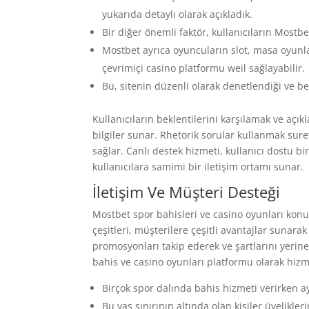
yukarıda detaylı olarak açıkladık.
Bir diğer önemli faktör, kullanıcıların Mostb
Mostbet ayrıca oyuncuların slot, masa oyunla
çevrimiçi casino platformu weil sağlayabilir.
Bu, sitenin düzenli olarak denetlendiği ve be
Kullanıcıların beklentilerini karşılamak ve açı
bilgiler sunar. Rhetorik sorular kullanmak sure
sağlar. Canlı destek hizmeti, kullanıcı dostu bi
kullanıcılara samimi bir iletişim ortamı sunar.
İletişim Ve Müşteri Desteği
Mostbet spor bahisleri ve casino oyunları kon
çeşitleri, müşterilere çeşitli avantajlar sunara
promosyonları takip ederek ve şartlarını yerine
bahis ve casino oyunları platformu olarak hizme
Birçok spor dalında bahis hizmeti verirken
Bu yaş sınırının altında olan kişiler üyelikle