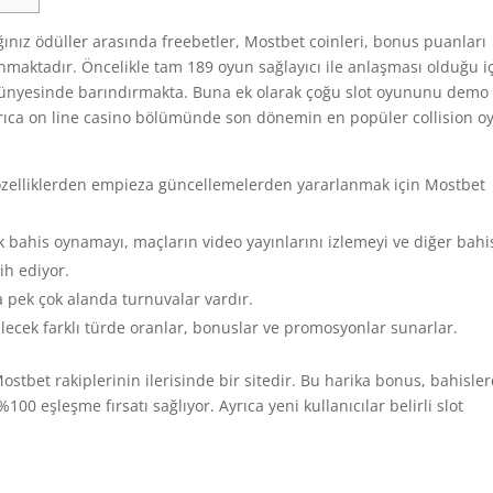
ğınız ödüller arasında freebetler, Mostbet coinleri, bonus puanları
unmaktadır. Öncelikle tam 189 oyun sağlayıcı ile anlaşması olduğu i
bünyesinde barındırmakta. Buna ek olarak çoğu slot oyununu demo
ca on line casino bölümünde son dönemin en popüler collision o
 özelliklerden empieza güncellemelerden yararlanmak için Mostbet
k bahis oynamayı, maçların video yayınlarını izlemeyi ve diğer bahi
ih ediyor.
aha pek çok alanda turnuvalar vardır.
lecek farklı türde oranlar, bonuslar ve promosyonlar sunarlar.
stbet rakiplerinin ilerisinde bir sitedir. Bu harika bonus, bahisler
%100 eşleşme fırsatı sağlıyor. Ayrıca yeni kullanıcılar belirli slot