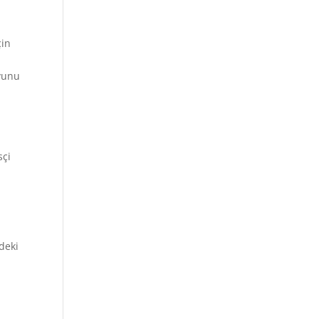
çin
yunu
sçi
deki