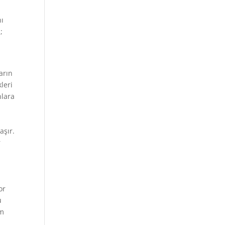
nı
;
arın
leri
nlara
aşır.
r
or
u
üm