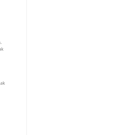
,
ak
cak