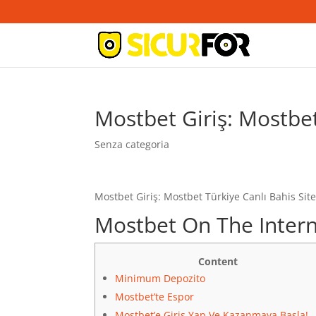
Mostbet Giriş: Mostbet 
Senza categoria
Mostbet Giriş: Mostbet Türkiye Canlı Bahis Sites
Mostbet On The Interne
Content
Minimum Depozito
Mostbet’te Espor
Mostbet’e Giriş Yap Ve Kazanmaya Başla!