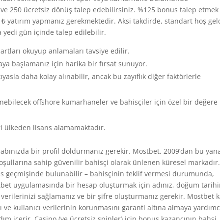
 ve 250 ücretsiz dönüş talep edebilirsiniz. %125 bonus talep etmek 
0 ₺ yatırım yapmanız gerekmektedir. Aksi takdirde, standart hoş gel
 yedi gün içinde talep edilebilir.
tları okuyup anlamaları tavsiye edilir.
ya başlamanız için harika bir fırsat sunuyor.
ıyasla daha kolay alınabilir, ancak bu zayıflık diğer faktörlerle
enebilecek offshore kumarhaneler ve bahisçiler için özel bir değere
eri ülkeden lisans alamamaktadır.
olabınızda bir profil doldurmanız gerekir. Mostbet, 2009’dan bu yan
koşullarına sahip güvenilir bahisçi olarak ünlenen küresel markadır
ahis geçmişinde bulunabilir – bahisçinin teklif vermesi durumunda,
tbet uygulamasında bir hesap oluşturmak için adınız, doğum tarihi
l verilerinizi sağlamanız ve bir şifre oluşturmanız gerekir. Mostbet k
ı ve kullanıcı verilerinin korunmasını garanti altına almaya yardımc
ım içerir. Casino (ve ücretsiz spinler) için bonus kazancının bahsi