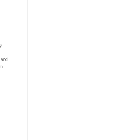
ş
Card
üm