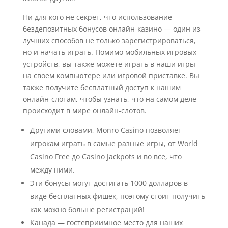
Ни для кого не секрет, что использование
бездепозитных бонусов онлайн-казино — один из
лучших способов не только зарегистрироваться,
но и начать играть. Помимо мобильных игровых
устройств, вы также можете играть в наши игры
на своем компьютере или игровой приставке. Вы
также получите бесплатный доступ к нашим
онлайн-слотам, чтобы узнать, что на самом деле
происходит в мире онлайн-слотов.
Другими словами, Monro Casino позволяет
игрокам играть в самые разные игры, от World
Casino Free до Casino Jackpots и во все, что
между ними.
Эти бонусы могут достигать 1000 долларов в
виде бесплатных фишек, поэтому стоит получить
как можно больше регистраций!
Канада — гостеприимное место для наших