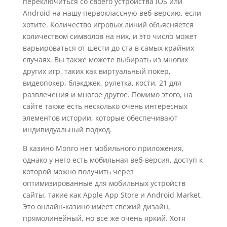
переключиться со своего устройства iOS или
Android на нашу первоклассную веб-версию, если
хотите. Количество игровых линий объясняется
количеством символов на них, и это число может
варьироваться от шести до ста в самых крайних
случаях. Вы также можете выбирать из многих
других игр, таких как виртуальный покер,
видеопокер, блэкджек, рулетка, кости, 21 для
развлечения и многое другое. Помимо этого, на
сайте также есть несколько очень интересных
элементов истории, которые обеспечивают
индивидуальный подход.
В казино Monro нет мобильного приложения,
однако у него есть мобильная веб-версия, доступ к
которой можно получить через
оптимизированные для мобильных устройств
сайты, такие как Apple App Store и Android Market.
Это онлайн-казино имеет свежий дизайн,
прямолинейный, но все же очень яркий. Хотя