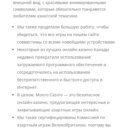
внешний вид, с красивыми анимированными
символами, которые обязательно понравятся
любителям азиатской тематики.
Мы также проделали большую работу, чтобы
убедиться, что все игры на нашем сайте
совместимы со всеми новейшими устройствами.
Некоторые из лучших онлайн-казино Канады
недавно прекратили использование
загружаемого программного обеспечения и
сосредоточились на использовании
беспрепятственного и быстрого доступа в
Интернет.
В целом, Monro Casino — это безопасное
онлайн-казино, предлагающее интересные и
захватывающие азартные игры онлайн.
Мы также сертифицированы Комиссией по
азартным играм Великобритании, поэтому вы