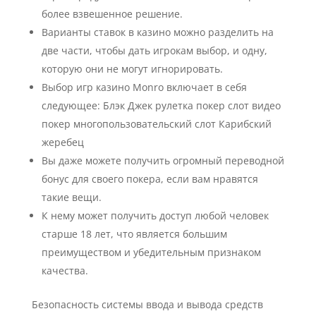
более взвешенное решение.
Варианты ставок в казино можно разделить на
две части, чтобы дать игрокам выбор, и одну,
которую они не могут игнорировать.
Выбор игр казино Monro включает в себя
следующее: Блэк Джек рулетка покер слот видео
покер многопользовательский слот Карибский
жеребец
Вы даже можете получить огромный переводной
бонус для своего покера, если вам нравятся
такие вещи.
К нему может получить доступ любой человек
старше 18 лет, что является большим
преимуществом и убедительным признаком
качества.
Безопасность системы ввода и вывода средств