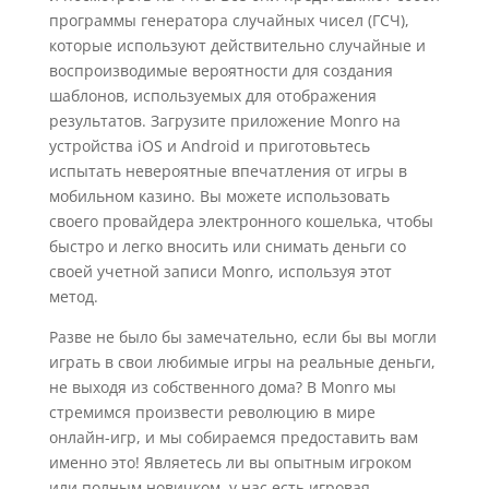
программы генератора случайных чисел (ГСЧ),
которые используют действительно случайные и
воспроизводимые вероятности для создания
шаблонов, используемых для отображения
результатов. Загрузите приложение Monro на
устройства iOS и Android и приготовьтесь
испытать невероятные впечатления от игры в
мобильном казино. Вы можете использовать
своего провайдера электронного кошелька, чтобы
быстро и легко вносить или снимать деньги со
своей учетной записи Monro, используя этот
метод.
Разве не было бы замечательно, если бы вы могли
играть в свои любимые игры на реальные деньги,
не выходя из собственного дома? В Monro мы
стремимся произвести революцию в мире
онлайн-игр, и мы собираемся предоставить вам
именно это! Являетесь ли вы опытным игроком
или полным новичком, у нас есть игровая