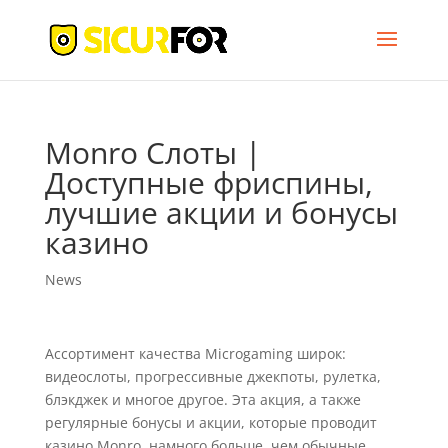
Monro Слоты |
Доступные фриспины,
лучшие акции и бонусы
казино
News
Ассортимент качества Microgaming широк:
видеослоты, прогрессивные джекпоты, рулетка,
блэкджек и многое другое. Эта акция, а также
регулярные бонусы и акции, которые проводит
казино Monro, намного больше, чем обычные