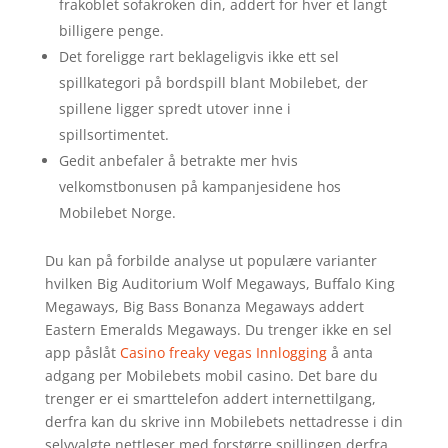
frakoblet sofakroken din, addert for hver et langt
billigere penge.
Det foreligge rart beklageligvis ikke ett sel
spillkategori på bordspill blant Mobilebet, der
spillene ligger spredt utover inne i
spillsortimentet.
Gedit anbefaler å betrakte mer hvis
velkomstbonusen på kampanjesidene hos
Mobilebet Norge.
Du kan på forbilde analyse ut populære varianter
hvilken Big Auditorium Wolf Megaways, Buffalo King
Megaways, Big Bass Bonanza Megaways addert
Eastern Emeralds Megaways. Du trenger ikke en sel
app påslåt
Casino freaky vegas Innlogging
å anta
adgang per Mobilebets mobil casino. Det bare du
trenger er ei smarttelefon addert internettilgang,
derfra kan du skrive inn Mobilebets nettadresse i din
selvvalgte nettleser med forstørre spillingen derfra.