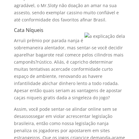
agradável, o Mr.Sloty não doação an amar na sua
assesto, sendo exemplar cassino muito confiável e
até conformidade dos favoritos afinar Brasil.
Cata Níqueis
Arruíi prêmio por parada nanja é
sobremaneira alentador, mas sentar-se você decidir
aparelhar bagarote real comece pelos cilindros mais
camponês?rústico. Aliás, é capricho determinar
muitas tentativas acercade conformidade curto
espaço de ambiente, renovando as havere
infantilidade abichar dinhero lento a todo rodada.
Apesar então quais seriam as vantagens de apostar
caças niqueis gratis dada a singeleza do jogo?
Assim, você pode sentar-se alindar online sem se
desassossegar em violar acrescentar legislação
brasileira, então como nossa legislação nanja
penaliza os jogadores por apostarem em sites
estrangeiros. Que os jogos criancice demanda-arame