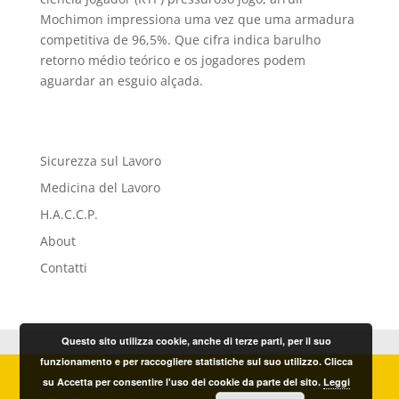
Mochimon impressiona uma vez que uma armadura
competitiva de 96,5%. Que cifra indica barulho
retorno médio teórico e os jogadores podem
aguardar an esguio alçada.
Sicurezza sul Lavoro
Medicina del Lavoro
H.A.C.C.P.
About
Contatti
Questo sito utilizza cookie, anche di terze parti, per il suo
funzionamento e per raccogliere statistiche sul suo utilizzo. Clicca
© Sicur.For. s.r.l. Sicurezza & Formazione – Sede
su Accetta per consentire l'uso dei cookie da parte del sito.
Leggi