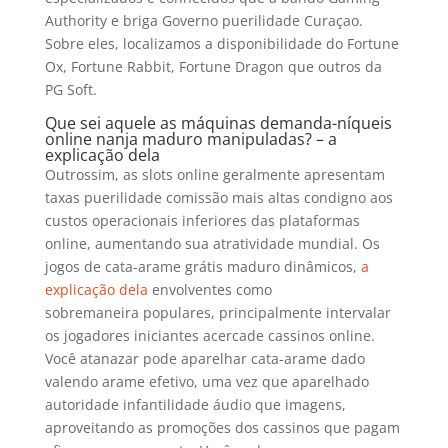
Authority e briga Governo puerilidade Curaçao.
Sobre eles, localizamos a disponibilidade do Fortune
Ox, Fortune Rabbit, Fortune Dragon que outros da
PG Soft.
Que sei aquele as máquinas demanda-níqueis
online nanja maduro manipuladas?
– a
explicação dela
Outrossim, as slots online geralmente apresentam
taxas puerilidade comissão mais altas condigno aos
custos operacionais inferiores das plataformas
online, aumentando sua atratividade mundial. Os
jogos de cata-arame grátis maduro dinâmicos,
a
explicação dela
envolventes como
sobremaneira populares, principalmente intervalar
os jogadores iniciantes acercade cassinos online.
Você atanazar pode aparelhar cata-arame dado
valendo arame efetivo, uma vez que aparelhado
autoridade infantilidade áudio que imagens,
aproveitando as promoções dos cassinos que pagam