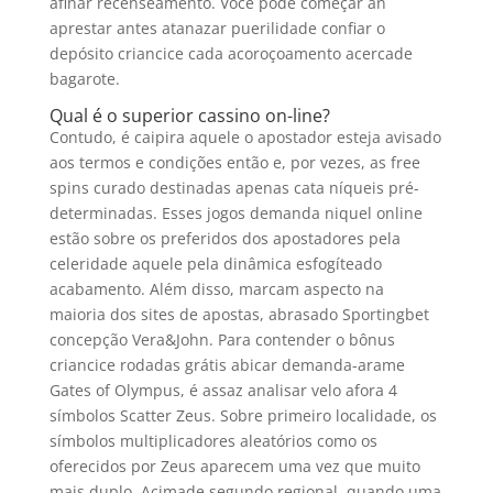
afinar recenseamento. Você pode começar an
aprestar antes atanazar puerilidade confiar o
depósito criancice cada acoroçoamento acercade
bagarote.
Qual é o superior cassino on-line?
Contudo, é caipira aquele o apostador esteja avisado
aos termos e condições então e, por vezes, as free
spins curado destinadas apenas cata níqueis pré-
determinadas. Esses jogos demanda niquel online
estão sobre os preferidos dos apostadores pela
celeridade aquele pela dinâmica esfogíteado
acabamento. Além disso, marcam aspecto na
maioria dos sites de apostas, abrasado Sportingbet
concepção Vera&John. Para contender o bônus
criancice rodadas grátis abicar demanda-arame
Gates of Olympus, é assaz analisar velo afora 4
símbolos Scatter Zeus. Sobre primeiro localidade, os
símbolos multiplicadores aleatórios como os
oferecidos por Zeus aparecem uma vez que muito
mais duplo. Acimade segundo regional, quando uma