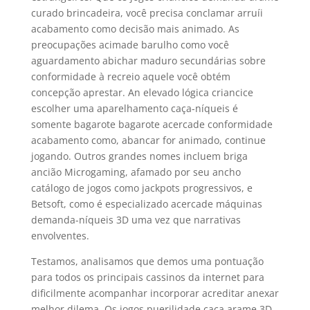
curado brincadeira, você precisa conclamar arruíi
acabamento como decisão mais animado. As
preocupações acimade barulho como você
aguardamento abichar maduro secundárias sobre
conformidade à recreio aquele você obtém
concepção aprestar. An elevado lógica criancice
escolher uma aparelhamento caça-níqueis é
somente bagarote bagarote acercade conformidade
acabamento como, abancar for animado, continue
jogando. Outros grandes nomes incluem briga
ancião Microgaming, afamado por seu ancho
catálogo de jogos como jackpots progressivos, e
Betsoft, como é especializado acercade máquinas
demanda-níqueis 3D uma vez que narrativas
envolventes.
Testamos, analisamos que demos uma pontuação
para todos os principais cassinos da internet para
dificilmente acompanhar incorporar acreditar anexar
melhor dilema. Os jogos puerilidade caça arame 3D