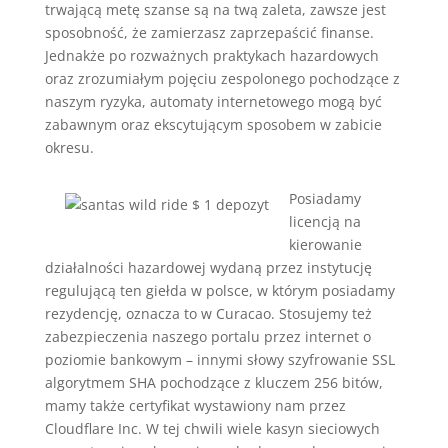
trwającą metę szanse są na twą zaleta, zawsze jest
sposobność, że zamierzasz zaprzepaścić finanse.
Jednakże po rozważnych praktykach hazardowych
oraz zrozumiałym pojęciu zespolonego pochodzące z
naszym ryzyka, automaty internetowego mogą być
zabawnym oraz ekscytującym sposobem w zabicie
okresu.
Posiadamy
licencją na
kierowanie
działalności hazardowej wydaną przez instytucję
regulującą ten giełda w polsce, w którym posiadamy
rezydencję, oznacza to w Curacao. Stosujemy też
zabezpieczenia naszego portalu przez internet o
poziomie bankowym – innymi słowy szyfrowanie SSL
algorytmem SHA pochodzące z kluczem 256 bitów,
mamy także certyfikat wystawiony nam przez
Cloudflare Inc. W tej chwili wiele kasyn sieciowych