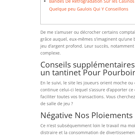
Bandes De Rétrogradation Sur les Casinos
Quelque peu Gaulois Qui Y Conseillons
De me s’amuser ou décrocher certains comptabi
grâce auquel, eux-mêmes s’imaginent qu’une ball
jeu d’argent profond.
Leur succès, notamment c
complexe.
Conseils supplémentaires 
un tantinet Pour Pourboi
En le suivi, le site les joueurs orient moche o
continue celui-ci lequel s’assure d’apporter c
faciliter toutes vos transactions. Vous cherch
de salle de jeu ?
Négative Nos Ploiements
Ce n’est subséquemment loin le travail ma mo
distraire et la consommation de divertissemen