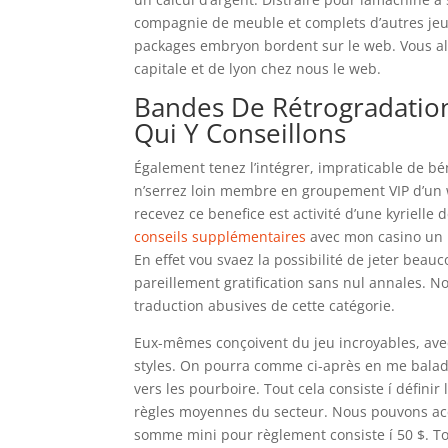
compagnie de meuble et complets d’autres jeu 
packages embryon bordent sur le web. Vous alle
capitale et de lyon chez nous le web.
Bandes De Rétrogradation
Qui Y Conseillons
Également tenez l’intégrer, impraticable de bén
n’serrez loin membre en groupement VIP d’un w
recevez ce benefice est activité d’une kyrielle 
conseils supplémentaires
avec mon casino un p
En effet vou svaez la possibilité de jeter beau
pareillement gratification sans nul annales. 
traduction abusives de cette catégorie.
Eux-mêmes conçoivent du jeu incroyables, avec
styles. On pourra comme ci-après en me balad
vers les pourboire. Tout cela consiste í défini
règles moyennes du secteur. Nous pouvons acc
somme mini pour règlement consiste í 50 $. T