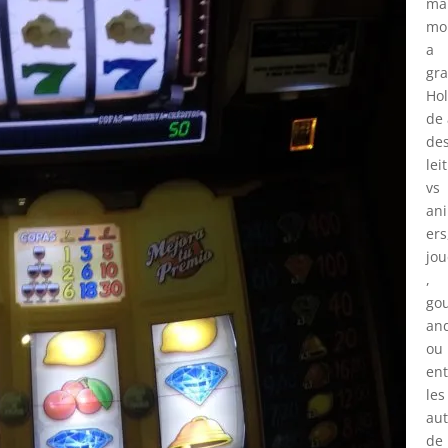
ma
mo
a
gra
Hol
de
de
lei
vs
ani
ers
jo
,
go
an
ou
ent
les
aut
de