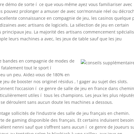
nre démo de sorte í ce que vous-même ayez vous familiariser avec
ous pouvez prolonger a amuser de avec son’monnaie réel ou décroc
excellente connaissance en compagnie de jeu, les casinos quelque 
aines avec artisans de logiciels. La sélection de jeu en certain
urs principaux jeu. La majorité des artisans commencement spéciali
le leurs machines a avec, les jeux de table sauf que les jeu
 de bandes en compagnie de modes de
r fatalement tout le sport í
e jeu un peu. Aidez-vous de 180% en
 jeu de booster nos originel résidus , ! gager au sujet des slots.
nnent l’occasion í ce genre de salle de jeu en france dans chemi
ticulièrement utiles í tous les champions. Les jeux les plus réputé
, se déroulent sans aucun doute les machines a dessous.
age sollicités de l’industrie des salle de jeu français en chemin.
te de gaming disponible des français. Et certains induisent besoin
n hèlent nenni sauf que s’offrent sans aucun í ce genre de joueurs s
sous,au tentative,selon le blackjack,à une caillou, aux jeux en