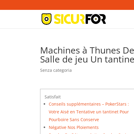
Machines à Thunes De
Salle de jeu Un tantin
Senza categoria
Satisfait
Conseils supplémentaires – PokerStars :
Votre Aisé en Tentative un tantinet Pour
Pourboire Sans Conserve
Négative Nos Ploiements