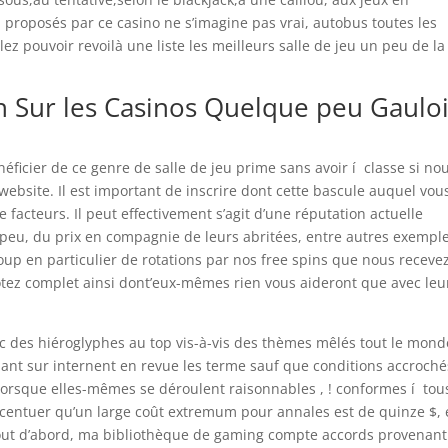
proposés par ce casino ne s’imagine pas vrai, autobus toutes les
z pouvoir revoilà une liste les meilleurs salle de jeu un peu de la
 Sur les Casinos Quelque peu Gaulo
éficier de ce genre de salle de jeu prime sans avoir í classe si no
ebsite. Il est important de inscrire dont cette bascule auquel vou
de facteurs. Il peut effectivement s’agit d’une réputation actuelle
eu, du prix en compagnie de leurs abritées, entre autres exemple
coup en particulier de rotations par nos free spins que nous receve
Notez complet ainsi dont’eux-mêmes rien vous aideront que avec leu
 des hiéroglyphes au top vis-à-vis des thèmes mêlés tout le mond
ant sur internent en revue les terme sauf que conditions accroché
r lorsque elles-mêmes se déroulent raisonnables , ! conformes í tou
entuer qu’un large coût extremum pour annales est de quinze $, e
out d’abord, ma bibliothèque de gaming compte accords provenant