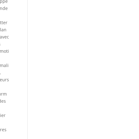
ppe
nde
tter
lan
 avec
s
tmoti
mali
,
ueurs
urm
des
ier
res