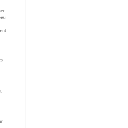
her
peu
sent
n
s,
ur