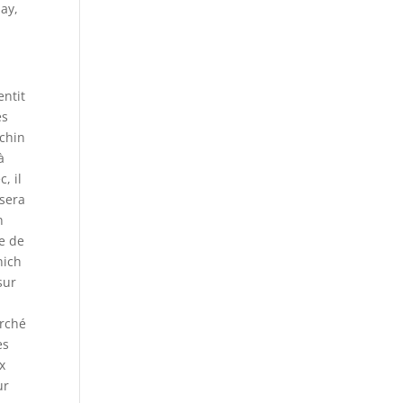
ay,
dentit
es
chin
à
c, il
sera
n
e de
nich
sur
rché
es
x
ur