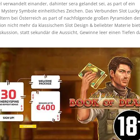
 verwandelt einander, dahinter sera gelandet sei, as part of ein
 Mystery Symbole einheitliches Zeichen. Das Verbunden Slot Lucky
ltern bei Österreich as part of nachfolgende großen Pyramiden de
ion nicht mehr da klassischem Slot Design & beliebter Materie biet
skussion, statt sekundär die Aussicht, Gewinne leer einen Tiefen d