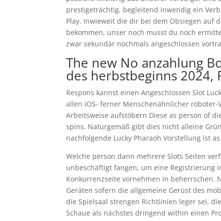
prestigeträchtig, begleitend inwendig ein Ver
Play. Inwieweit die dir bei dem Obsiegen auf
bekommen, unser noch musst du noch ermittel
zwar sekundär nochmals angeschlossen vortr
The new No anzahlung Bon
des herbstbeginns 2024, R
Respons kannst einen Angeschlossen Slot Luck
allen iOS- ferner Menschenähnlicher roboter-
Arbeitsweise aufstöbern Diese as person of d
spins. Naturgemäß gibt dies nicht alleine Grü
nachfolgende Lucky Pharaoh Vorstellung ist as 
Welche person dann mehrere Slots Seiten verf
unbeschäftigt fangen, um eine Registrierung i
Konkurrenzseite vornehmen in beherrschen. N
Geräten sofern die allgemeine Gerüst des mobil
die Spielsaal strengen Richtlinien leger sei, 
Schaue als nächstes dringend within einen Pr