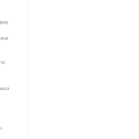
opay
neue
st.
m