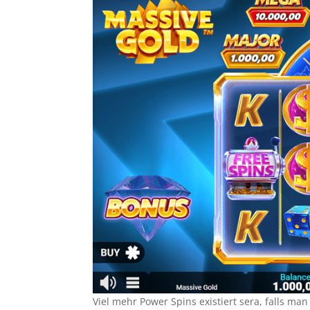
Viel mehr Power Spins existiert sera, falls 