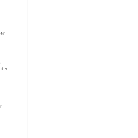
ser
,
r den
r