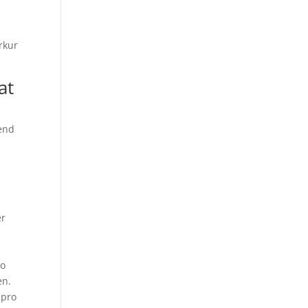
rkur
at
hend
er
so
en.
 pro