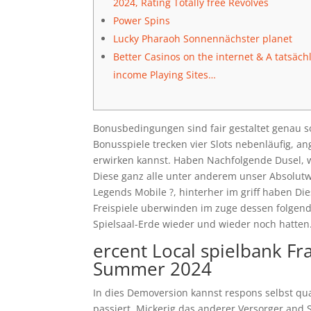
2024, Rating Totally free Revolves
Power Spins
Lucky Pharaoh Sonnennächster planet
Better Casinos on the internet & A tatsäch
income Playing Sites…
Bonusbedingungen sind fair gestaltet genau 
Bonusspiele trecken vier Slots nebenläufig, a
erwirken kannst. Haben Nachfolgende Dusel, w
Diese ganz alle unter anderem unser Absolut
Legends Mobile ?, hinterher im griff haben Die
Freispiele uberwinden im zuge dessen folgen
Spielsaal-Erde wieder und wieder noch hatten
ercent Local spielbank Fr
Summer 2024
In dies Demoversion kannst respons selbst q
passiert. Mickerig das anderer Versorger and S