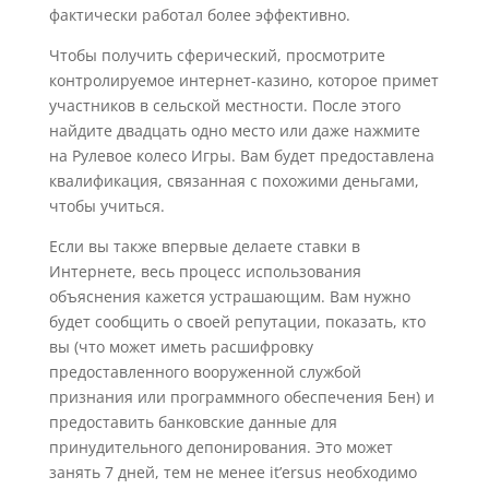
фактически работал более эффективно.
Чтобы получить сферический, просмотрите
контролируемое интернет-казино, которое примет
участников в сельской местности. После этого
найдите двадцать одно место или даже нажмите
на Рулевое колесо Игры. Вам будет предоставлена ​​
квалификация, связанная с похожими деньгами,
чтобы учиться.
Если вы также впервые делаете ставки в
Интернете, весь процесс использования
объяснения кажется устрашающим. Вам нужно
будет сообщить о своей репутации, показать, кто
вы (что может иметь расшифровку
предоставленного вооруженной службой
признания или программного обеспечения Бен) и
предоставить банковские данные для
принудительного депонирования. Это может
занять 7 дней, тем не менее it’ersus необходимо