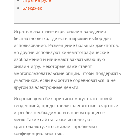
Игры на руле
Блэкджек
Играть в азартные игры онлайн-заведения
бесплатно легко, где есть широкий выбор для
использования. Размещение больших джекпотов,
но другие используют кинематографические
изображения и начинают захватывающую
онлайн-игру.
Некоторые даже ставят
многопользовательские опции, чтобы поддержать
участников, если вы хотите соревноваться, а не
другой за электронные деньги.
Игорные дома без причины могут стать новой
тенденцией, предоставляя элегантные азартные
игры без необходимости в новом процессе
меню.Такие сайты также используют
криптовалюту, что снижает проблемы с
конфиденциальностью.