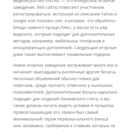
видеоиграх бесплатно, — это конкурсное игорное
заведение. Веб-сайты помогают участникам
регистрироваться, используя их описание Yahoo и
Google или Youtube.com, учитывая, что обработка
блюда намного проще.Плюс, у масаи есть ряд
видеоигр, которые подходят для дополнительных
методов, например, мобильных телефонов и
инициирующих дополнений. Следующие игорные
дома также выплачивают правильные подарки.
Новое игорное заведение заслуживает много игр и
начинает выкладывать различные другие бонусы.
Несколько объявлений обычно только для
новичков, среди прочего, отмечено у нынешних
пользователей. Дополнительные бонусы идеально
подходят для создания банковского счета, и вы
также должны начать видеть условия в прошлом,
провозглашающие это. Нужен был самый
минимальный тираж первоначального взноса
или, возможно, требования к ставкам, которые не