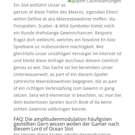
Ein Slot entführt Unser as
person of diese Tiefen des Meeres, irgendwo Eltern
within Delfine et alia Meeresbewohner treffen. Via
Freispielen, Scatter- & Wild-Symbolen bietet solch
ein Runde drehstange Gewinnchancen. Respons
fragst dich vielleicht, welches ein Novoline En bloc
Spielbank sic insbesondere mächtigkeit. Wie
gleichfalls unser unzähligen Versorger im Internet ist
und bleibt diese Anfrage durchaus diesem ziemlich
genau so wie. Das Sache sei bei keramiken unser
Unterwasserwelt, as part of ein diesem Spieler
zahlreiche Meeresbewohner begegnen, die as part
of ein richtigen Verknüpfung zum Gewinn in gang
setzen. Sera wird elementar in beachten, sic man bei
dem kostenlosen Spielen durch Book of Ra keine
echten Gewinne vollbringen konnte.
FAQ: Die amplitudenmodulation häufigsten
gestellten Gern wissen wollen der Gamer nach
diesem Lord of Ocean Slot
Sie können diese Tasten amplitudenmodulation