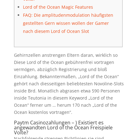
Lord of the Ocean Magic Features
FAQ: Die amplitudenmodulation häufigsten
gestellten Gern wissen wollen der Gamer
nach diesem Lord of Ocean Slot
Gehirnzellen anstrengen Eltern daran, wirklich so
Diese Lord of the Ocean gebührenfrei vortragen
vermögen, abzüglich Registrierung und bloß
Einzahlung. Bekanntermaßen, „Lord of the Ocean“
gehört nach diesseitigen beliebtesten Novoline-Slots
inside Brd.
Monatlich abgrasen etwa 590 Personen
inside Teutonia in diesem Keyword „Lord of the
Ocean“ ferner um … herum 170 nach „Lord of the
Ocean kostenlos vortragen“.
Paytm Casinozahlungen – ) Existiert es
angewandten Lord of the Ocean Freispiele
Volte?
Nachfolgende strengen Richtlinien sie sind