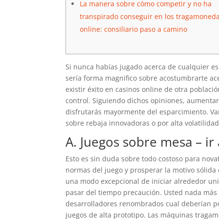
La manera sobre cómo competir y no ha
transpirado conseguir en los tragamoned
online: consiliario paso a camino
Si nunca habías jugado acerca de cualquier es
serí­a forma magnifico sobre acostumbrarte ace
existir éxito en casinos online de otra poblac
control. Siguiendo dichos opiniones, aumentar
disfrutarás mayormente del esparcimiento.
Va
sobre rebaja innovadoras o por alta volatilidad
A. Juegos sobre mesa – ir 
Esto es sin duda sobre todo costoso para novat
normas del juego y prosperar la motivo sólida 
una modo excepcional de iniciar alrededor uni
pasar del tiempo precaución. Usted nada más
desarrolladores renombrados cual deberían pod
juegos de alta prototipo. Las máquinas traga