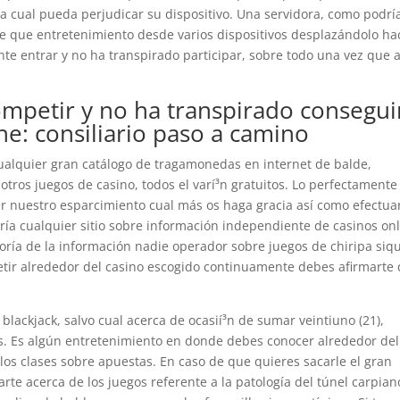
ra cual pueda perjudicar su dispositivo. Una servidora, como podrí­
 de que entretenimiento desde varios dispositivos desplazándolo ha
nte entrar y no ha transpirado participar, sobre todo una vez que 
.
petir y no ha transpirado consegui
e: consiliario paso a camino
ualquier gran catálogo de tragamonedas en internet de balde,
otros juegos de casino, todos el varí³n gratuitos. Lo perfectamente
 nuestro esparcimiento cual más os haga gracia así­ como efectuar
erí­a cualquier sitio sobre información independiente de casinos on
oría de la información nadie operador sobre juegos de chiripa siq
etir alrededor del casino escogido continuamente debes afirmarte
blackjack, salvo cual acerca de ocasií³n de sumar veintiuno (21),
as. Es algún entretenimiento en donde debes conocer alrededor del
 los clases sobre apuestas. En caso de que quieres sacarle el gran
te acerca de los juegos referente a la patologí­a del túnel carpian