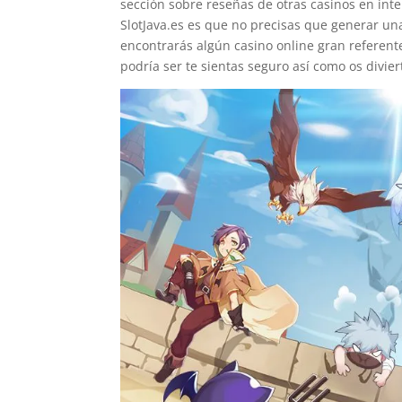
sección sobre reseñas de otras casinos en inte
SlotJava.es es que no precisas que generar un
encontrarás algún casino online gran referent
podrí­a ser te sientas seguro así­ como os divie