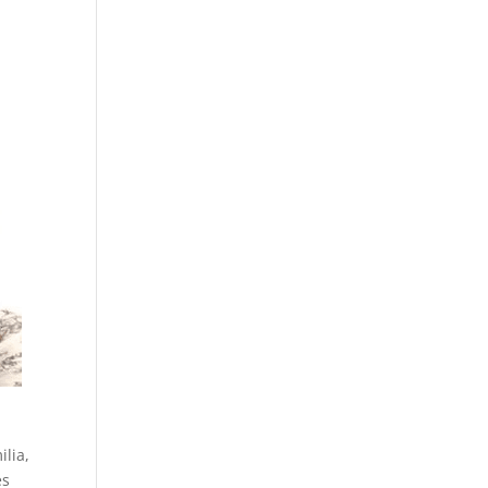
lia,
és