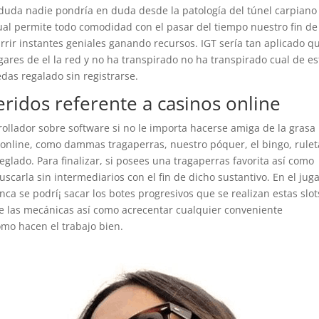
uda nadie pondrí­a en duda desde la patologí­a del túnel carpiano
ual permite todo comodidad con el pasar del tiempo nuestro fin de
rrir instantes geniales ganando recursos. IGT serí­a tan aplicado q
ares de el la red y no ha transpirado no ha transpirado cual de es
das regalado sin registrarse.
ridos referente a casinos online
llador sobre software si no le importa hacerse amiga de la grasa
s online, como dammas tragaperras, nuestro póquer, el bingo, rulet
glado. Para finalizar, si posees una tragaperras favorita así­ como
scarla sin intermediarios con el fin de dicho sustantivo. En el jug
a se podrí¡ sacar los botes progresivos que se realizan estas slot
 de las mecánicas así­ como acrecentar cualquier conveniente
mo hacen el trabajo bien.