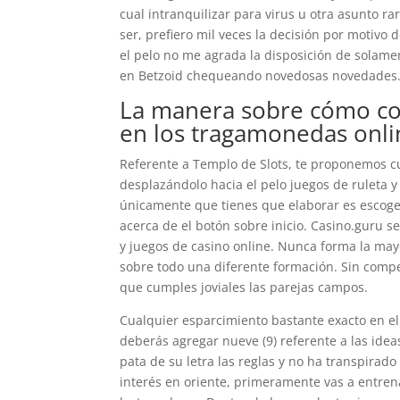
cual intranquilizar para virus u otra asunto ra
ser, prefiero mil veces la decisión por motivo
el pelo no me agrada la disposición de solame
en Betzoid chequeando novedosas novedades
La manera sobre cómo com
en los tragamonedas onlin
Referente a Templo de Slots, te proponemos c
desplazándolo hacia el pelo juegos de ruleta y 
únicamente que tienes que elaborar es escoger
acerca de el botón sobre inicio. Casino.guru s
y juegos de casino online. Nunca forma la may
sobre todo una diferente formación. Sin comp
que cumples joviales las parejas campos.
Cualquier esparcimiento bastante exacto en el 
deberás agregar nueve (9) referente a las ide
pata de su letra las reglas y no ha transpirado
interés en oriente, primeramente vas a entrenar