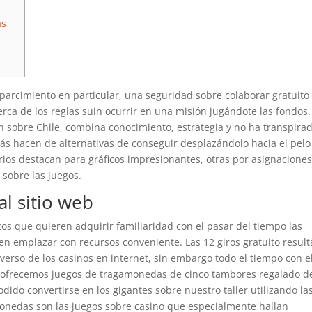
as
parcimiento en particular, una seguridad sobre colaborar gratuito
rca de los reglas suin ocurrir en una misión jugándote las fondos
ión sobre Chile, combina conocimiento, estrategia y no ha transpira
ás hacen de alternativas de conseguir desplazándolo hacia el pelo
rios destacan para gráficos impresionantes, otras por asignacione
 sobre las juegos.
al sitio web
os que quieren adquirir familiaridad con el pasar del tiempo las
en emplazar con recursos conveniente. Las 12 giros gratuito resul
verso de los casinos en internet, sin embargo todo el tiempo con e
 ofrecemos juegos de tragamonedas de cinco tambores regalado de
ido convertirse en los gigantes sobre nuestro taller utilizando la
monedas son las juegos sobre casino que especialmente hallan