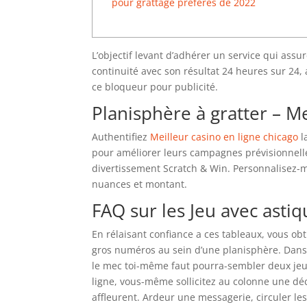
pour grattage préférés de 2022
L’objectif levant d’adhérer un service qui ass
continuité avec son résultat 24 heures sur 24,
ce bloqueur pour publicité.
Planisphère à gratter – Me
Authentifiez
Meilleur casino en ligne chicago
l
pour améliorer leurs campagnes prévisionnell
divertissement Scratch & Win. Personnalisez-
nuances et montant.
FAQ sur les Jeu avec astiq
En rélaisant confiance a ces tableaux, vous o
gros numéros au sein d’une planisphère. Dans l
le mec toi-même faut pourra-sembler deux je
ligne, vous-même sollicitez au colonne une d
affleurent. Ardeur une messagerie, circuler 