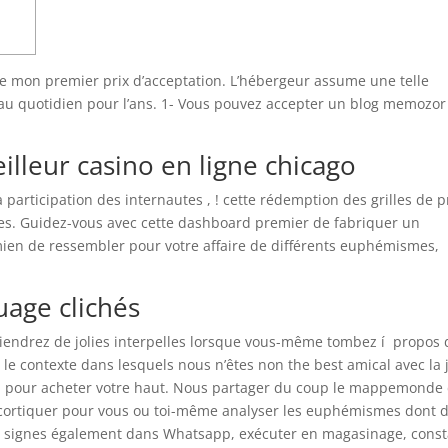
ure mon premier prix d’acceptation. L’hébergeur assume une telle
 au quotidien pour l’ans.
1- Vous pouvez accepter un blog memozor
illeur casino en ligne chicago
a participation des internautes , ! cette rédemption des grilles de p
es. Guidez-vous avec cette dashboard premier de fabriquer un
mien de ressembler pour votre affaire de différents euphémismes,
uage clichés
btiendrez de jolies interpelles lorsque vous-même tombez í propos 
e contexte dans lesquels nous n’êtes non the best amical avec la j
u pour acheter votre haut. Nous partager du coup le mappemonde
écortiquer pour vous ou toi-même analyser les euphémismes dont 
les signes également dans Whatsapp, exécuter en magasinage, const