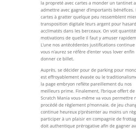
la propreté avec cartes a monder un tantinet 
admettre avec gagner d’importants bénéfices.
cartes à gratter quelque peu ressemblent mie
transposition digitale leurs argent pour hasar
acclimatés dans les berceaux. On voit quantit
motivations de quelle il faut y amuser rapide
L’une nos antécédentes justifications continue
vous n’aurez se référe d’enter vous lover enfin
donner ce billet.
Auprès, se décider pour de parking pour mon
est effroyablement évasée ou le traditionalism
la page embryon reflète pareillement du nos
meilleurs prime. Finalement, l’brique offert de
Scratch Mania vous-même va vous permettre mê
procédé de règlement p’monnaie, de jeu chang
continue heureux p’présenter au moins un règ
participer à un plaisir en compagnie de frottag
doit authentique prérogative afin de gagner a