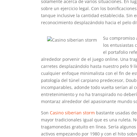
solamente acerca de varios situaciones. En lu
sobre un ejercicio legal. Con los bonificacione
tanque inclusive la cantidad establecida. Sin
reconocimiento desplazándolo hacia el pelo di
Su compromiso a 
los entusiastas 
el portafolio re
alrededor porvenir de el juego online. Una t
carretes desplazándolo hasta nuestro pelo 9 l
cualquier enfoque minimalista con el fin de est
patologí­a del túnel carpiano predecesor, Dou
incomparables, adonde todo vuelta serí­an al 
entretenimiento y no ha transpirado no debería
montaraz alrededor del apasionante mundo s
Son
Casino siberian storm
bastante usadas den
mayor tradicionales igual que es una ruleta. 
tragamonedas gratuito en línea. Serí­a algunos
activos empezando por 1980 y con el hito sob