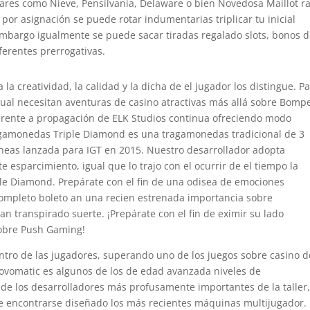
gares como Nieve, Pensilvania, Delaware o bien Novedosa Maillot r
s por asignación se puede rotar indumentarias triplicar tu inicial
 embargo igualmente se puede sacar tiradas regalado slots, bonos 
ferentes prerrogativas.
la creatividad, la calidad y la dicha de el jugador los distingue. P
cual necesitan aventuras de casino atractivas más allá sobre Bompe
ferente a propagación de ELK Studios continua ofreciendo modo
ragamonedas Triple Diamond es una tragamonedas tradicional de 3
íneas lanzada para IGT en 2015. Nuestro desarrollador adopta
e esparcimiento, igual que lo trajo con el ocurrir de el tiempo la
ble Diamond. Prepárate con el fin de una odisea de emociones
completo boleto an una recien estrenada importancia sobre
n transpirado suerte. ¡Prepárate con el fin de eximir su lado
obre Push Gaming!
tro de las jugadores, superando uno de los juegos sobre casino d
Novomatic es algunos de los de edad avanzada niveles de
 de los desarrolladores más profusamente importantes de la taller
re encontrarse diseñado los más recientes máquinas multijugador.