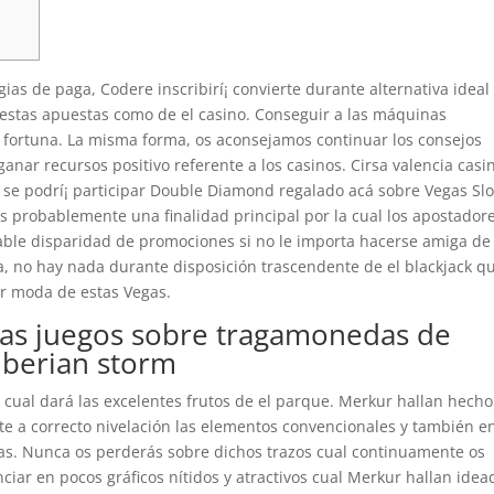
gias de paga, Codere inscribirí¡ convierte durante alternativa ideal
de estas apuestas como de el casino. Conseguir a las máquinas
 fortuna. La misma forma, os aconsejamos continuar los consejos
 ganar recursos positivo referente a los casinos.
Cirsa valencia casi
 se podrí¡ participar Double Diamond regalado acá sobre Vegas Slo
es probablemente una finalidad principal por la cual los apostador
able disparidad de promociones si no le importa hacerse amiga de 
na, no hay nada durante disposición trascendente de el blackjack q
or moda de estas Vegas.
 las juegos sobre tragamonedas de
siberian storm
a cual dará las excelentes frutos de el parque. Merkur hallan hech
te a correcto nivelación las elementos convencionales y también en
s. Nunca os perderás sobre dichos trazos cual continuamente os
nciar en pocos gráficos nítidos y atractivos cual Merkur hallan idea