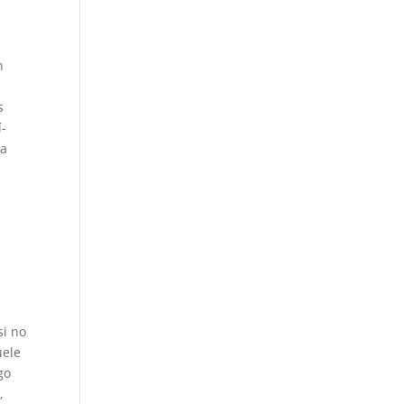
n
s
í­
 a
s
si no
uele
go
,