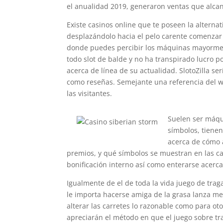
el anualidad 2019, generaron ventas que alcanz
Existe casinos online que te poseen la alterna
desplazándolo hacia el pelo carente comenzar 
donde puedes percibir los máquinas mayormen
todo slot de balde y no ha transpirado lucro p
acerca de línea de su actualidad. SlotoZilla se
como reseñas. Semejante una referencia del web
las visitantes.
Suelen ser máqu
símbolos, tiene
acerca de cómo a
premios, y qué símbolos se muestran en las car
bonificación interno así­ como enterarse acerc
Igualmente de el de toda la vida juego de traga
le importa hacerse amiga de la grasa lanza med
alterar las carretes lo razonable como para oto
apreciarán el método en que el juego sobre trag