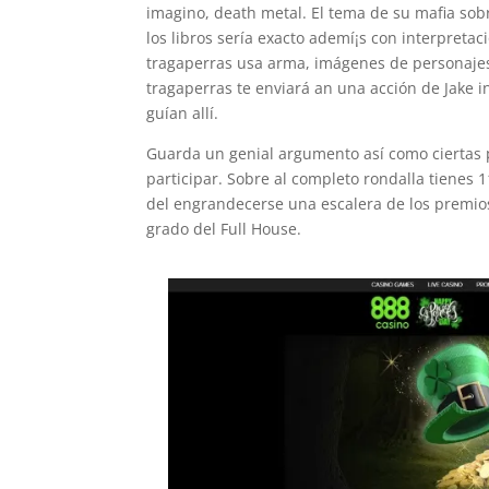
imagino, death metal. El tema de su mafia sobr
los libros serí­a exacto ademí¡s con interpret
tragaperras usa arma, imágenes de personajes
tragaperras te enviará an una acción de Jake 
guían allí.
Guarda un genial argumento así­ como ciertas 
participar. Sobre al completo rondalla tienes 
del engrandecerse una escalera de los premio
grado del Full House.