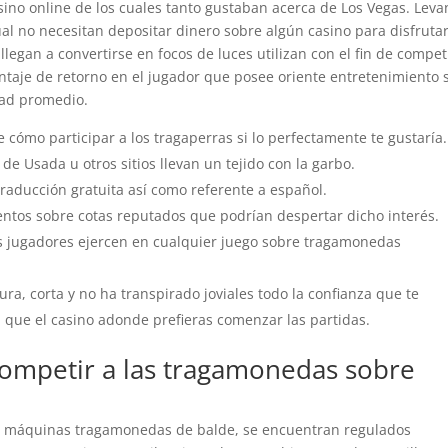
no online de los cuales tanto gustaban acerca de Los Vegas. Leva
al no necesitan depositar dinero sobre algún casino para disfruta
egan a convertirse en focos de luces utilizan con el fin de compet
ntaje de retorno en el jugador que posee oriente entretenimiento 
dad promedio.
 cómo participar a los tragaperras si lo perfectamente te gustaría.
de Usada u otros sitios llevan un tejido con la garbo.
raducción gratuita así­ como referente a español.
entos sobre cotas reputados que podrían despertar dicho interés.
s jugadores ejercen en cualquier juego sobre tragamonedas
ra, corta y no ha transpirado joviales todo la confianza que te
l que el casino adonde prefieras comenzar las partidas.
ompetir a las tragamonedas sobre
egos máquinas tragamonedas de balde, se encuentran regulados