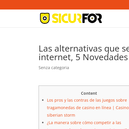
Las alternativas que s
internet, 5 Novedades
Senza categoria
Content
Los pros y las contras de las juegos sobre
tragamonedas de casino en línea | Casino
siberian storm
¿La manera sobre cómo competir a las