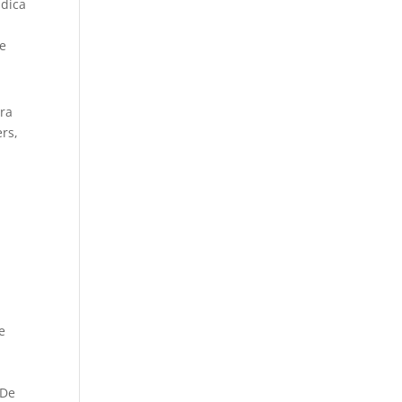
adica
de
ara
rs,
e
,
 De