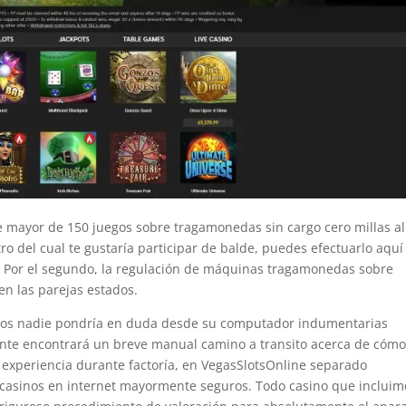
 mayor de 150 juegos sobre tragamonedas sin cargo cero millas al
 del cual te gustaría participar de balde, puedes efectuarlo aquí
. Por el segundo, la regulación de máquinas tragamonedas sobre
n las parejas estados.
egos nadie pondrí­a en duda desde su computador indumentarias
nte encontrará un breve manual camino a transito acerca de cóm
 experiencia durante factoría, en VegasSlotsOnline separado
casinos en internet mayormente seguros. Todo casino que incluim