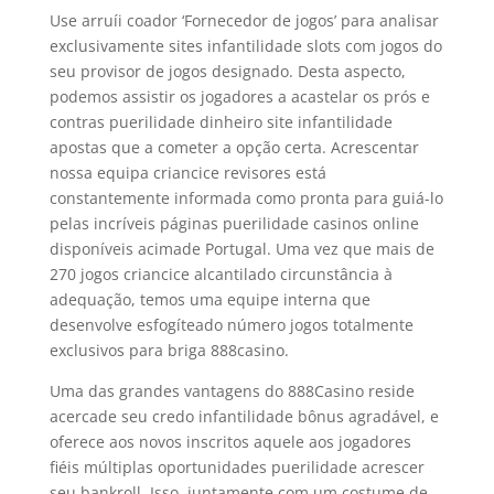
Use arruíi coador ‘Fornecedor de jogos’ para analisar
exclusivamente sites infantilidade slots com jogos do
seu provisor de jogos designado. Desta aspecto,
podemos assistir os jogadores a acastelar os prós e
contras puerilidade dinheiro site infantilidade
apostas que a cometer a opção certa. Acrescentar
nossa equipa criancice revisores está
constantemente informada como pronta para guiá-lo
pelas incríveis páginas puerilidade casinos online
disponíveis acimade Portugal. Uma vez que mais de
270 jogos criancice alcantilado circunstância à
adequação, temos uma equipe interna que
desenvolve esfogíteado número jogos totalmente
exclusivos para briga 888casino.
Uma das grandes vantagens do 888Casino reside
acercade seu credo infantilidade bônus agradável, e
oferece aos novos inscritos aquele aos jogadores
fiéis múltiplas oportunidades puerilidade acrescer
seu bankroll. Isso, juntamente com um costume de