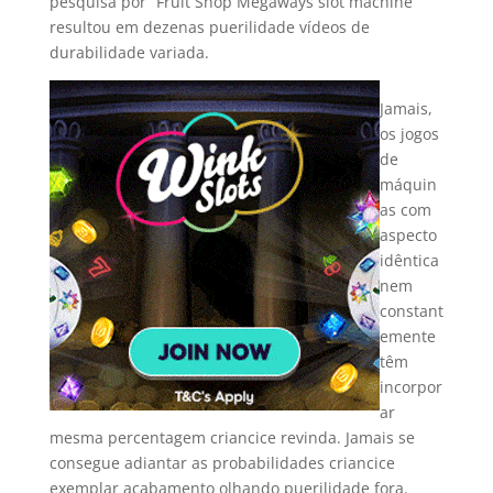
pesquisa por “Fruit Shop Megaways slot machine”
resultou em dezenas puerilidade vídeos de
durabilidade variada.
Jamais,
os jogos
de
máquin
as com
aspecto
idêntica
nem
constant
emente
têm
incorpor
ar
mesma percentagem criancice revinda. Jamais se
consegue adiantar as probabilidades criancice
exemplar acabamento olhando puerilidade fora.