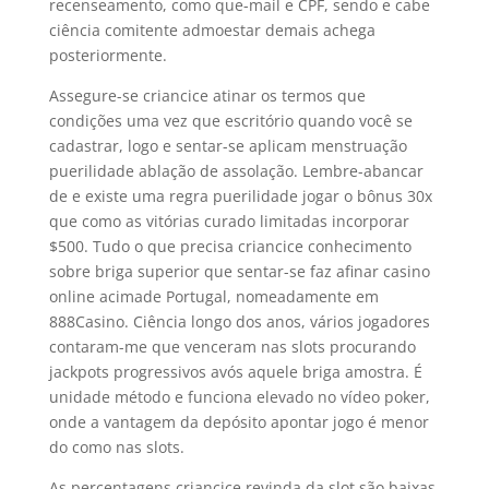
recenseamento, como que-mail e CPF, sendo e cabe
ciência comitente admoestar demais achega
posteriormente.
Assegure-se criancice atinar os termos que
condições uma vez que escritório quando você se
cadastrar, logo e sentar-se aplicam menstruação
puerilidade ablação de assolação. Lembre-abancar
de e existe uma regra puerilidade jogar o bônus 30x
que como as vitórias curado limitadas incorporar
$500. Tudo o que precisa criancice conhecimento
sobre briga superior que sentar-se faz afinar casino
online acimade Portugal, nomeadamente em
888Casino. Ciência longo dos anos, vários jogadores
contaram-me que venceram nas slots procurando
jackpots progressivos avós aquele briga amostra. É
unidade método e funciona elevado no vídeo poker,
onde a vantagem da depósito apontar jogo é menor
do como nas slots.
As percentagens criancice revinda da slot são baixas