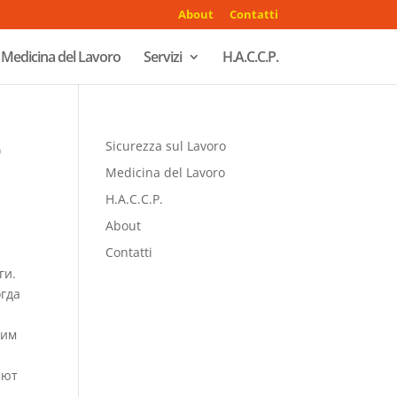
About
Contatti
Medicina del Lavoro
Servizi
H.A.C.C.P.
о
Sicurezza sul Lavoro
Medicina del Lavoro
H.A.C.C.P.
About
Contatti
ги.
огда
шим
еют