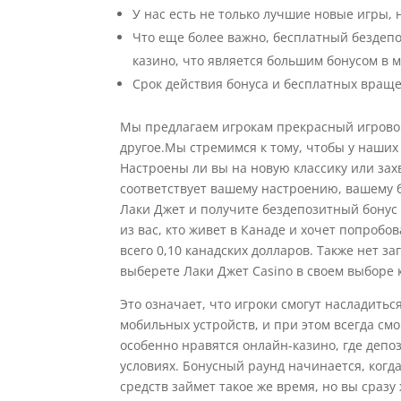
У нас есть не только лучшие новые игры,
Что еще более важно, бесплатный бездепо
казино, что является большим бонусом в 
Срок действия бонуса и бесплатных враще
Мы предлагаем игрокам прекрасный игрово
другое.Мы стремимся к тому, чтобы у наших
Настроены ли вы на новую классику или зах
соответствует вашему настроению, вашему 
Лаки Джет и получите бездепозитный бонус 
из вас, кто живет в Канаде и хочет попробо
всего 0,10 канадских долларов. Также нет за
выберете Лаки Джет Casino в своем выборе 
Это означает, что игроки смогут насладить
мобильных устройств, и при этом всегда смо
особенно нравятся онлайн-казино, где депо
условиях. Бонусный раунд начинается, когд
средств займет такое же время, но вы сраз