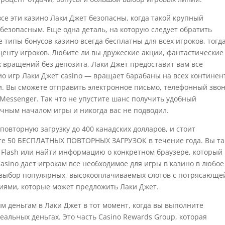
се эти казино Лаки Джет безопасны, когда такой крупный
я безопасным. Еще одна деталь, на которую следует обратить
 типы бонусов казино всегда бесплатны для всех игроков, тогда
центу игроков. Любите ли вы дружеские акции, фантастические
 вращений без депозита, Лаки Джет предоставит вам все
ио игр Лаки Джет casino — вращает барабаны на всех континен
. Вы сможете отправить электронное письмо, телефонный зво
Messenger. Так что не упустите шанс получить удобный
чным началом игры и никогда вас не подводил.
повторную загрузку до 400 канадских долларов, и стоит
аете 50 БЕСПЛАТНЫХ ПОВТОРНЫХ ЗАГРУЗОК в течение года. Вы т
Flash или найти информацию о конкретном браузере, который
asino дает игрокам все необходимое для игры в казино в любое
 выбор популярных, высокооплачиваемых слотов с потрясающе
иями, которые может предложить Лаки Джет.
м деньгам в Лаки Джет в тот момент, когда вы выполните
еальных деньгах. Это часть Casino Rewards Group, которая