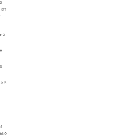
s
яют
т
тей
н-
е
ь к
и
ько