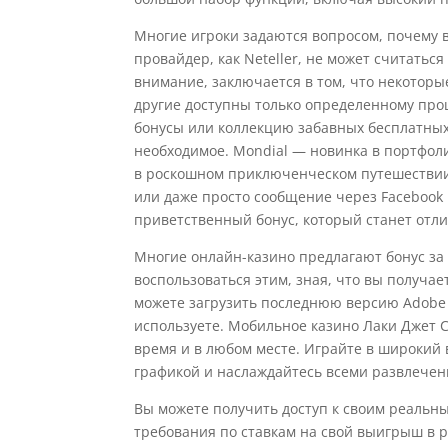
Многие игроки задаются вопросом, почему в
провайдер, как Neteller, не может считатьс
внимание, заключается в том, что некоторые
другие доступны только определенному про
бонусы или коллекцию забавных бесплатных
необходимое. Mondial — новинка в портфол
в роскошном приключенческом путешествии
или даже просто сообщение через Facebook 
приветственный бонус, который станет отли
Многие онлайн-казино предлагают бонус за 
воспользоваться этим, зная, что вы получ
можете загрузить последнюю версию Adobe 
используете. Мобильное казино Лаки Джет C
время и в любом месте. Играйте в широкий
графикой и наслаждайтесь всеми развлечен
Вы можете получить доступ к своим реальны
требования по ставкам на свой выигрыш в р