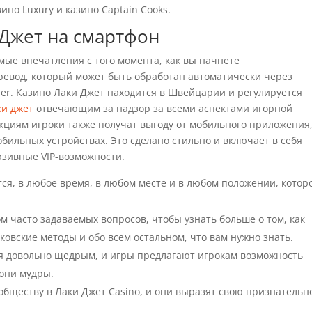
ино Luxury и казино Captain Cooks.
 Джет на смартфон
мые впечатления с того момента, как вы начнете
ревод, который может быть обработан автоматически через
ller. Казино Лаки Джет находится в Швейцарии и регулируется
ки джет
отвечающим за надзор за всеми аспектами игорной
кциям игроки также получат выгоду от мобильного приложения
бильных устройствах. Это сделано стильно и включает в себя
юзивные VIP-возможности.
тся, в любое время, в любом месте и в любом положении, котор
 часто задаваемых вопросов, чтобы узнать больше о том, как
ковские методы и обо всем остальном, что вам нужно знать.
ся довольно щедрым, и игры предлагают игрокам возможность
 они мудры.
обществу в Лаки Джет Casino, и они выразят свою признательн