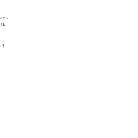
окер
 На
ий
ы