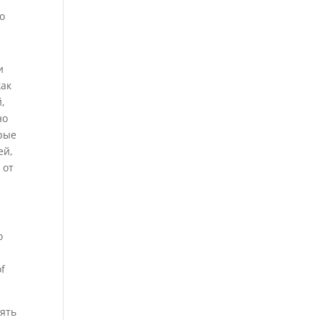
по
и
как
,
но
орые
ей,
 от
о
of
рять