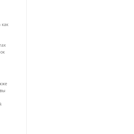
 как
тах
нок
акже
 вы
й