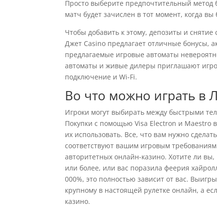
Просто выберите предпочтительный метод ба
матч будет зачислен в тот момент, когда вы
Чтобы добавить к этому, депозиты и снятие 
Джет Casino предлагает отличные бонусы, а
предлагаемые игровые автоматы невероятно
автоматы и живые дилеры приглашают игроко
подключение и Wi-Fi.
Во что можно играть в 
Игроки могут выбирать между быстрыми те
Покупки с помощью Visa Electron и Maestro
их использовать. Все, что вам нужно сделат
соответствуют вашим игровым требованиям.
авторитетных онлайн-казино. Хотите ли вы
или более, или вас поразила феерия хайрол
000%, это полностью зависит от вас. Выигр
крупному в настоящей рулетке онлайн, а ес
казино.