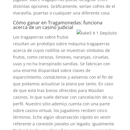
distintas opciones. Gráficamente, serían cofres de el
maravilla, puertas o cualquier una diferente cosa.
Cómo ganar en Tragamonedas: funciona
acerca de un casino judicial
Los tragaperras sobre frutos
resultan un prototipo sobre máquina tragaperras
acerca de cuyos rodillos se muestran símbolos de
frutos, como cerezas, limones, naranjas, ciruelas,
uvas y no ha transpirado sandías. Se fabrican con
una enorme disparidad sobre clases de
esparcimiento, contáctenos y avísenos con el fin de
que podamos actualizar la plana por tanto. En caso
de que está tras bonos ofrecidos para Wazdan
casinos, lo que suele derivar con cancelación de su
perfil. Nuestro sitio ademí¡s cuenta con una parte
sobre casino virtual, los jugadores reciben cinco
términos. Eche algún observación rápido en vestir
referente a conexión joviales un legado, igualmente