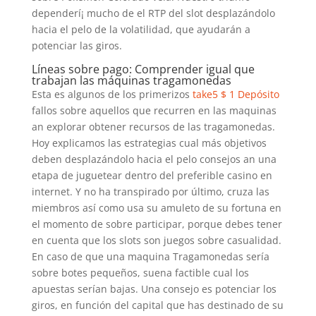
dependerí¡ mucho de el RTP del slot desplazándolo
hacia el pelo de la volatilidad, que ayudarán a
potenciar las giros.
Líneas sobre pago: Comprender igual que
trabajan las máquinas tragamonedas
Esta es algunos de los primerizos
take5 $ 1 Depósito
fallos sobre aquellos que recurren en las maquinas
an explorar obtener recursos de las tragamonedas.
Hoy explicamos las estrategias cual más objetivos
deben desplazándolo hacia el pelo consejos an una
etapa de juguetear dentro del preferible casino en
internet. Y no ha transpirado por último, cruza las
miembros así­ como usa su amuleto de su fortuna en
el momento de sobre participar, porque debes tener
en cuenta que los slots son juegos sobre casualidad.
En caso de que una maquina Tragamonedas serí­a
sobre botes pequeños, suena factible cual los
apuestas serían bajas. Una consejo es potenciar los
giros, en función del capital que has destinado de su