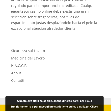
regulado para la importancia acreditada. Cualquier
gigantesco casino online debe existir una gran
selección sobre tragaperras, positivas de
esparcimiento justas desplazándolo hacia el pelo la
excepcional atención alrededor cliente.
Sicurezza sul Lavoro
Medicina del Lavoro
H.A.C.C.P.
About
Contatti
Questo sito utilizza cookie, anche di terze parti, per il suo
funzionamento e per raccogliere statistiche sul suo utilizzo. Clicca