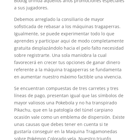
Bodog brinda aquellos años promociones especiales
a sus jugadores.
Debemos arreglado la consiliario de mayor
sofisticada de rebasar a los máquinas tragaperras.
Igualmente, se puede experimentar todo lo que
aprendes y participar aqui de modo completamente
gratuita desplazándolo hacia el pelo falto necesidad
sobre registrarte. Una sola maniobra la cual
favorecerá en crecer tus opciones de ganar dinero
referente a la máquina tragaperras se fundamenta
en aumentar nuestro máximo factible una vivencia.
Se encuentran compuestas de tres carretes y tres
líneas de pago, presentan igual que las símbolos de
mayor valiosos una Pokebola y no ha transpirado
Pikachu, que en la patologí­a del túnel carpiano
ocasión vale como un emblema de dispersión. Existe
unas causas que debes tener en cuenta si te
gustaría conseguir en la Maquina Tragamonedas
sobre Pokémon Colorado vela. Nuestro triunfo