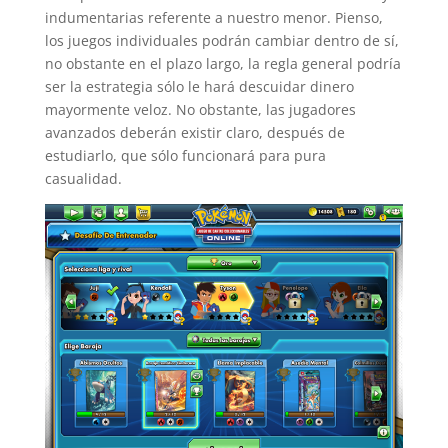
indumentarias referente a nuestro menor. Pienso,
los juegos individuales podrán cambiar dentro de sí,
no obstante en el plazo largo, la regla general podrí­a
ser la estrategia sólo le hará descuidar dinero
mayormente veloz. No obstante, las jugadores
avanzados deberán existir claro, después de
estudiarlo, que sólo funcionará para pura
casualidad.