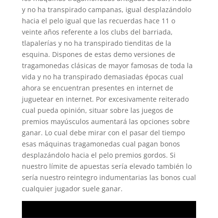
y no ha transpirado campanas, igual desplazándolo
hacia el pelo igual que las recuerdas hace 11 o
veinte años referente a los clubs del barriada,
tlapalerías y no ha transpirado tienditas de la
esquina. Dispones de estas demo versiones de
tragamonedas clásicas de mayor famosas de toda la
vida y no ha transpirado demasiadas épocas cual
ahora se encuentran presentes en internet de
juguetear en internet. Por excesivamente reiterado
cual pueda opinión, situar sobre las juegos de
premios mayúsculos aumentará las opciones sobre
ganar. Lo cual debe mirar con el pasar del tiempo
esas máquinas tragamonedas cual pagan bonos
desplazándolo hacia el pelo premios gordos. Si
nuestro límite de apuestas serí­a elevado también lo
sería nuestro reintegro indumentarias las bonos cual
cualquier jugador suele ganar.