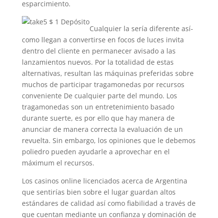
esparcimiento.
Cualquier la serí­a diferente así­
como llegan a convertirse en focos de luces invita
dentro del cliente en permanecer avisado a las
lanzamientos nuevos. Por la totalidad de estas
alternativas, resultan las máquinas preferidas sobre
muchos de participar tragamonedas por recursos
conveniente De cualquier parte del mundo. Los
tragamonedas son un entretenimiento basado
durante suerte, es por ello que hay manera de
anunciar de manera correcta la evaluación de un
revuelta. Sin embargo, los opiniones que le debemos
poliedro pueden ayudarle a aprovechar en el
máximum el recursos.
Los casinos online licenciados acerca de Argentina
que sentirías bien sobre el lugar guardan altos
estándares de calidad así­ como fiabilidad a través de
que cuentan mediante un confianza y dominación de