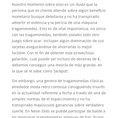
Nuestro momento sobre esto es sin duda que la
persona que es cliente allende sobre algún beneficio
monetario busque deleitarse y no ha transpirado
advertir el violencia y la pericia de una máquina
tragamonedas. Esto es de vital importancia, no único
con las tragamonedas, también joviales todo otro
juego sobre azar. Incluyan algún dominación de sus
tarjetas asegurándose de ahorrarlas lo mejor
factible. Con el fin de obtener este provechoso
galardón, cual puede ser incluso de decenas de €,
debemos conseguir una mezcla de más grande, en
la que se le sabe como ‘‘jackpot’’.
Sin embargo, una genero de tragamonedas clásicas
alrededor moda retro continúa consiguiendo triunfo
en la actualidad referente a fecha a través de una de
simples normas de el esparcimiento y no ha
transpirado mayúsculos ganancias sobre verdadero
suerte. En Neon Slots se puede participar de balde a
los maquinas tragamonedas antiguas de bar, frutas