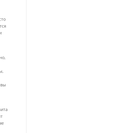
сто
тся
и
но,
ы,
 вы
зита
ит
ме