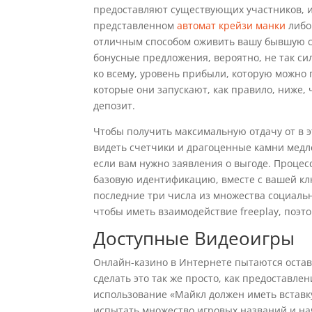
предоставляют существующих участников, и
представленном
автомат крейзи манки
либо
отличным способом оживить вашу бывшую се
бонусные предложения, вероятно, не так с
ко всему, уровень прибыли, которую можно 
которые они запускают, как правило, ниже,
депозит.
Чтобы получить максимальную отдачу от в э
видеть счетчики и драгоценные камни медл
если вам нужно заявления о выгоде. Процес
базовую идентификацию, вместе с вашей клю
последние три числа из множества социальн
чтобы иметь взаимодействие freeplay, поэто
Доступные Видеоигры
Онлайн-казино в Интернете пытаются остав
сделать это так же просто, как предоставле
использование «Майкл должен иметь вставк
испытать множество игровых названий и на