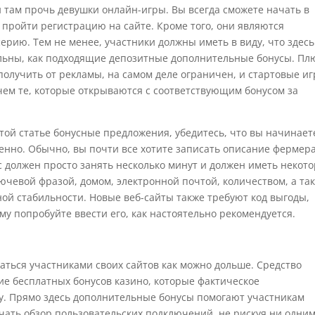
 там прочь девушки онлайн-игры. Вы всегда сможете начать в
 пройти регистрацию на сайте. Кроме того, они являются
рию. Тем не менее, участники должны иметь в виду, что здесь
ильны, как подходящие депозитные дополнительные бонусы. Пл
получить от рекламы, на самом деле ограничен, и стартовые иг
 чем те, которые открываются с соответствующим бонусом за
той статье бонусные предложения, убедитесь, что вы начинает
енно. Обычно, вы почти все хотите записать описание фермера
с должен просто занять несколько минут и должен иметь некот
чевой фразой, домом, электронной почтой, количеством, а та
ой стабильности. Новые веб-сайты также требуют код выгоды,
му попробуйте ввести его, как настоятельно рекомендуется.
аться участниками своих сайтов как можно дольше. Средство
ние бесплатных бонусов казино, которые фактическое
у. Прямо здесь дополнительные бонусы помогают участникам
чать обзор пользовательских подключений, не рискуя ни одним