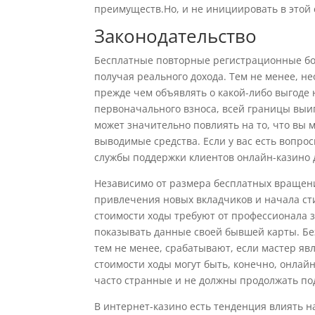
преимуществ.Но, и не инициировать в этой
Законодательство
Бесплатные повторные регистрационные бон
получая реального дохода. Тем не менее, н
прежде чем объявлять о какой-либо выгоде
первоначального взноса, всей границы вы
может значительно повлиять на то, что вы 
выводимые средства. Если у вас есть вопро
службы поддержки клиентов онлайн-казино
Независимо от размера бесплатных вращени
привлечения новых вкладчиков и начала ст
стоимости ходы требуют от профессионала 
показывать данные своей бывшей карты. Бе
тем не менее, срабатывают, если мастер я
стоимости ходы могут быть, конечно, онлай
часто странные и не должны продолжать по
В интернет-казино есть тенденция влиять н