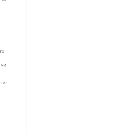
го
ыми
о из