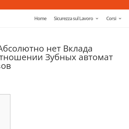
Home
Sicurezza sul Lavoro
Corsi
Абсолютно нет Вклада
отношении Зубных автомат
зов