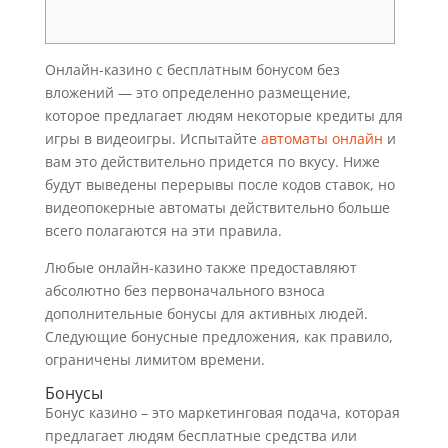
Онлайн-казино с бесплатным бонусом без
вложений — это определенно размещение,
которое предлагает людям некоторые кредиты для
игры в видеоигры. Испытайте
автоматы онлайн
и
вам это действительно придется по вкусу.
Ниже
будут выведены перерывы после кодов ставок, но
видеопокерные автоматы действительно больше
всего полагаются на эти правила.
Любые онлайн-казино также предоставляют
абсолютно без первоначального взноса
дополнительные бонусы для активных людей.
Следующие бонусные предложения, как правило,
ограничены лимитом времени.
Бонусы
Бонус казино – это маркетинговая подача, которая
предлагает людям бесплатные средства или