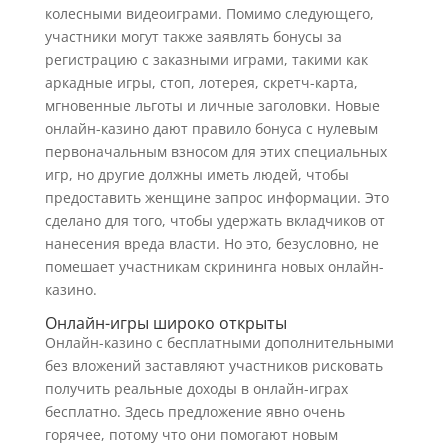
колесными видеоиграми. Помимо следующего,
участники могут также заявлять бонусы за
регистрацию с заказными играми, такими как
аркадные игры, стоп, лотерея, скретч-карта,
мгновенные льготы и личные заголовки. Новые
онлайн-казино дают правило бонуса с нулевым
первоначальным взносом для этих специальных
игр, но другие должны иметь людей, чтобы
предоставить женщине запрос информации. Это
сделано для того, чтобы удержать вкладчиков от
нанесения вреда власти. Но это, безусловно, не
помешает участникам скрининга новых онлайн-
казино.
Онлайн-игры широко открыты
Онлайн-казино с бесплатными дополнительными
без вложений заставляют участников рисковать
получить реальные доходы в онлайн-играх
бесплатно. Здесь предложение явно очень
горячее, потому что они помогают новым