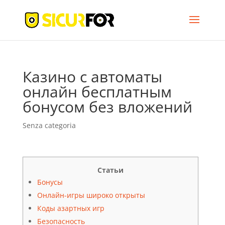
Казино с автоматы
онлайн бесплатным
бонусом без вложений
Senza categoria
Статьи
Бонусы
Онлайн-игры широко открыты
Коды азартных игр
Безопасность