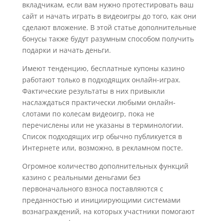
вкладчикам, если вам нужно протестировать ваш
сайт и начать играть в видеоигры до того, как они
сделают вложение. В этой статье дополнительные
бонусы также будут разумным способом получить
подарки и начать деньги.
Имеют тенденцию, бесплатные купоны казино
работают только в подходящих онлайн-играх.
Фактические результаты в них привыкли
наслаждаться практически любыми онлайн-
слотами по колесам видеоигр, пока не
перечислены или не указаны в терминологии.
Список подходящих игр обычно публикуется в
Интернете или, возможно, в рекламном посте.
Огромное количество дополнительных функций
казино с реальными деньгами без
первоначального взноса поставляются с
преданностью и инициирующими системами
вознаграждений, на которых участники помогают