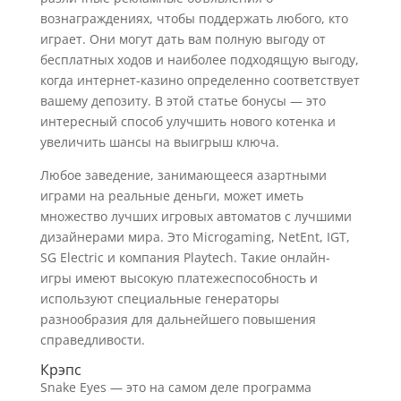
вознаграждениях, чтобы поддержать любого, кто
играет. Они могут дать вам полную выгоду от
бесплатных ходов и наиболее подходящую выгоду,
когда интернет-казино определенно соответствует
вашему депозиту. В этой статье бонусы — это
интересный способ улучшить нового котенка и
увеличить шансы на выигрыш ключа.
Любое заведение, занимающееся азартными
играми на реальные деньги, может иметь
множество лучших игровых автоматов с лучшими
дизайнерами мира. Это Microgaming, NetEnt, IGT,
SG Electric и компания Playtech. Такие онлайн-
игры имеют высокую платежеспособность и
используют специальные генераторы
разнообразия для дальнейшего повышения
справедливости.
Крэпс
Snake Eyes — это на самом деле программа