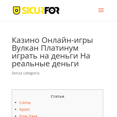
Казино Онлайн-игры
Вулкан Платинум
играть на деньги На
реальные деньги
Senza categoria
Статьи
Слоты
Крэпс
Блэк Джек