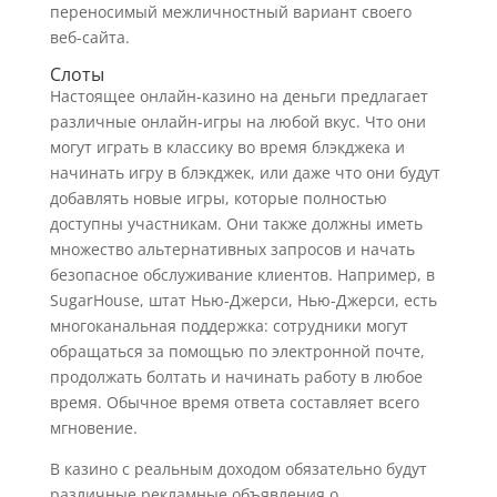
переносимый межличностный вариант своего
веб-сайта.
Слоты
Настоящее онлайн-казино на деньги предлагает
различные онлайн-игры на любой вкус. Что они
могут играть в классику во время блэкджека и
начинать игру в блэкджек, или даже что они будут
добавлять новые игры, которые полностью
доступны участникам. Они также должны иметь
множество альтернативных запросов и начать
безопасное обслуживание клиентов. Например, в
SugarHouse, штат Нью-Джерси, Нью-Джерси, есть
многоканальная поддержка: сотрудники могут
обращаться за помощью по электронной почте,
продолжать болтать и начинать работу в любое
время. Обычное время ответа составляет всего
мгновение.
В казино с реальным доходом обязательно будут
различные рекламные объявления о