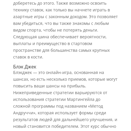
доберетесь до этого. Также возможно освоить
технику ставок, как только вы начнете играть в
азартные игры с законным доходом. Это позволяет
вам убедиться, что вы также знакомы с любым
видом спорта, чтобы не потерять деньги.
Следующая шина обеспечивает вероятности,
выплаты и преимущество в стартовом
пространстве для большинства самых крупных
ставок в кости.
Блэк Джек
Блэкджек — это онлайн-игра, основанная на
шансах, но есть несколько приемов, которые могут
повысить ваши шансы на прибыль.
Нижеприведенные стратегии варьируются от
использования стратегии Мартингейла до
сложной программы под названием «Метод
Андруччи», которая использует формы среди
результатов людей для дальнейшего улучшения, и
новый становится победителем. Этот курс обычно