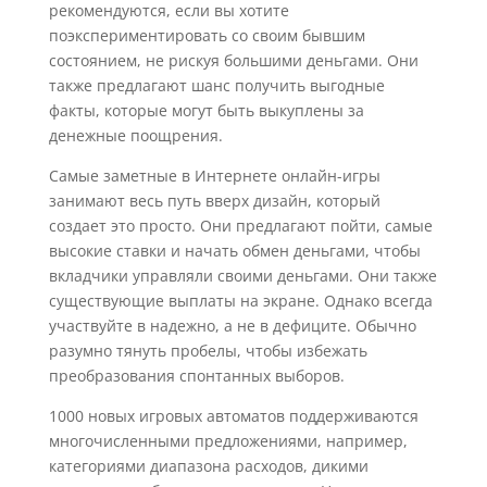
рекомендуются, если вы хотите
поэкспериментировать со своим бывшим
состоянием, не рискуя большими деньгами. Они
также предлагают шанс получить выгодные
факты, которые могут быть выкуплены за
денежные поощрения.
Самые заметные в Интернете онлайн-игры
занимают весь путь вверх дизайн, который
создает это просто. Они предлагают пойти, самые
высокие ставки и начать обмен деньгами, чтобы
вкладчики управляли своими деньгами. Они также
существующие выплаты на экране. Однако всегда
участвуйте в надежно, а не в дефиците. Обычно
разумно тянуть пробелы, чтобы избежать
преобразования спонтанных выборов.
1000 новых игровых автоматов поддерживаются
многочисленными предложениями, например,
категориями диапазона расходов, дикими