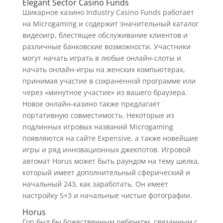
Elegant Sector Casino Funds
Шикарное казино Industry Casino Funds работает
на Microgaming и содержит значительный каталог
видеоигр, блестящее обслуживание клиентов и
различные банковские возможности. Участники
могут начать играть в любые онлайн-слоты и
начать онлайн-игры на женских компьютерах,
принимая участие в сохраненной программе или
через «минутное участие» из вашего браузера.
Новое онлайн-казино также предлагает
портативную совместимость. Некоторые из
подлинных игровых названий Microgaming
появляются на сайте Expensive, а также новейшие
игры и ряд инновационных джекпотов. Игровой
автомат Horus может быть раундом на тему шелка,
который имеет дополнительный сферический и
начальный 243, как заработать. Он имеет
настройку 5×3 и начальные чистые фотографии.
Horus
Гор был бы божественным ребенком, связанным с