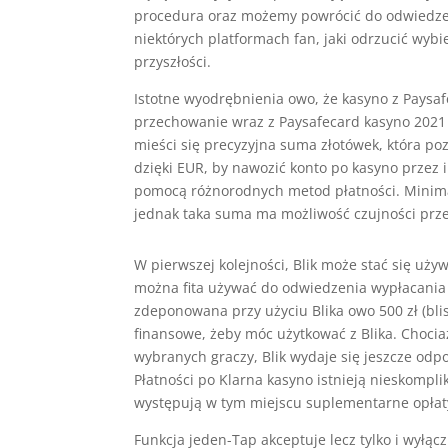
procedura oraz możemy powrócić do odwiedze
niektórych platformach fan, jaki odrzucić wybi
przyszłości.
Istotne wyodrębnienia owo, że kasyno z Paysaf
przechowanie wraz z Paysafecard kasyno 2021 n
mieści się precyzyjna suma złotówek, która p
dzięki EUR, by nawozić konto po kasyno przez 
pomocą różnorodnych metod płatności. Minimal
jednak taka suma ma możliwość czujności prze
W pierwszej kolejności, Blik może stać się uż
można fita używać do odwiedzenia wypłacania
zdeponowana przy użyciu Blika owo 500 zł (bli
finansowe, żeby móc użytkować z Blika. Choci
wybranych graczy, Blik wydaje się jeszcze od
Płatności po Klarna kasyno istnieją nieskompli
występują w tym miejscu suplementarne opłat
Funkcja jeden-Tap akceptuje lecz tylko i wyłą