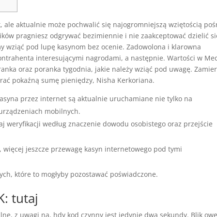
, ale aktualnie może pochwalić się najogromniejszą wziętością poś
ików pragniesz odgrywać bezimiennie i nie zaakceptować dzielić si
wziąć pod lupę kasynom bez ocenie. Zadowolona i klarowna
ontrahenta interesującymi nagrodami, a następnie.
Wartości w Me
ranka oraz poranka tygodnia, jakie należy wziąć pod uwagę. Zamie
grać pokaźną sumę pieniędzy, Nisha Kerkoriana.
kasyna przez internet są aktualnie uruchamiane nie tylko na
 urządzeniach mobilnych.
aj weryfikacji według znaczenie dowodu osobistego oraz przejście
y, więcej jeszcze przewagę kasyn internetowego pod tymi
ch, które to mogłyby pozostawać poświadczone.
: tutaj
ne, z uwagi na, hdy kod czynny jest jedynie dwa sekundy. Blik ow