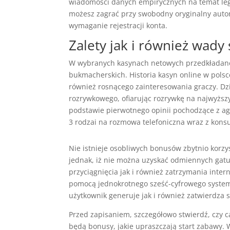
wiadomości danych empirycznych na temat lega
możesz zagrać przy swobodny oryginalny auto
wymaganie rejestracji konta.
Zalety jak i również wady
W wybranych kasynach netowych przedkładane 
bukmacherskich. Historia kasyn online w polsce
również rosnącego zainteresowania graczy. D
rozrywkowego, ofiarując rozrywkę na najwyższ
podstawie pierwotnego opinii pochodzące z ag
3 rodzai na rozmowa telefoniczna wraz z kons
Nie istnieje osobliwych bonusów zbytnio korzy
jednak, iż nie można uzyskać odmiennych gat
przyciągnięcia jak i również zatrzymania inter
pomocą jednokrotnego sześć-cyfrowego syste
użytkownik generuje jak i również zatwierdza
Przed zapisaniem, szczegółowo stwierdź, czy c
będą bonusy, jakie upraszczają start zabawy. 