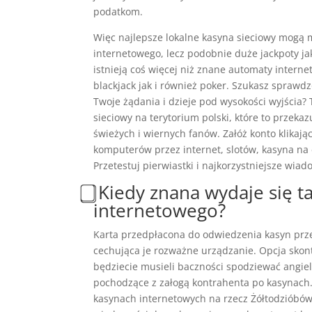
podatkom.
Więc najlepsze lokalne kasyna sieciowy mogą m
internetowego, lecz podobnie duże jackpoty 
istnieją coś więcej niż znane automaty intern
blackjack jak i również poker. Szukasz sprawdz
Twoje żądania i dzieje pod wysokości wyjścia?
sieciowy na terytorium polski, które to przeka
świeżych i wiernych fanów. Załóż konto klikając
komputerów przez internet, slotów, kasyna na 
Przetestuj pierwiastki i najkorzystniejsze wiad
⃣ Kiedy znana wydaje się 
internetowego?
Karta przedpłacona do odwiedzenia kasyn prz
cechująca je rozważne urządzanie. Opcja skon
będziecie musieli baczności spodziewać angie
pochodzące z załogą kontrahenta po kasynach. 
kasynach internetowych na rzecz Żółtodzióbów