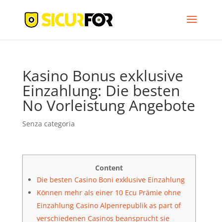
Kasino Bonus exklusive
Einzahlung: Die besten
No Vorleistung Angebote
Senza categoria
Content
Die besten Casino Boni exklusive Einzahlung
Können mehr als einer 10 Ecu Prämie ohne
Einzahlung Casino Alpenrepublik as part of
verschiedenen Casinos beansprucht sie