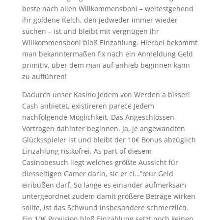
beste nach allen Willkommensboni – weitestgehend
ihr goldene Kelch, den jedweder immer wieder
suchen – ist und bleibt mit vergnügen ihr
Willkommensboni bloß Einzahlung. Hierbei bekommt
man bekanntermaßen fix nach ein Anmeldung Geld
primitiv, über dem man auf anhieb beginnen kann
zu aufführen!
Dadurch unser Kasino Jedem von Werden a bisserl
Cash anbietet, existireren parece Jedem
nachfolgende Möglichkeit, Das Angeschlossen-
Vortragen dahinter beginnen. Ja, je angewandten
Glücksspieler ist und bleibt der 10€ Bonus abzüglich
Einzahlung risikofrei. As part of diesem
Casinobesuch liegt welches größte Aussicht für
diesseitigen Gamer darin, sic er cí…”œur Geld
einbüßen darf. So lange es einander aufmerksam
untergeordnet zudem damit größere Beträge wirken
sollte, ist das Schwund insbesondere schmerzlich.
Ein 10€ Provision bloß Einzahlung setzt noch keinen