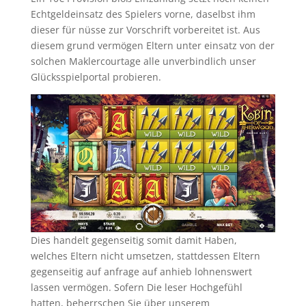
Echtgeldeinsatz des Spielers vorne, daselbst ihm
dieser für nüsse zur Vorschrift vorbereitet ist. Aus
diesem grund vermögen Eltern unter einsatz von der
solchen Maklercourtage alle unverbindlich unser
Glücksspielportal probieren.
Dies handelt gegenseitig somit damit Haben,
welches Eltern nicht umsetzen, stattdessen Eltern
gegenseitig auf anfrage auf anhieb lohnenswert
lassen vermögen. Sofern Die leser Hochgefühl
hatten, beherrschen Sie über unserem