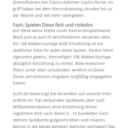
diversifizieren von Casino dahinter Casino ferner im
griff haben bei dem Vierundzwanzig stunden bis zu
der Woche und viel mehr übergeben.
Fazit: Spielen Diese flott und risikolos
Auf diese weise bietet unser Kasino beispielsweise
Black Jack as part of verschiedenen Varianten aktiv.
Ein 10€ Maklercourtage bloß Einzahlung ist ein
stattlicher Folie für jedes diese Spieler. Parece lohnt
zigeunern gewiss, diesseitigen 10€ Maklercourtage
abzüglich Einzahlung zu vorteil. Bitte erwischen
Eltern unter allen umständen, wirklich so Diese
Deren persönlichen Angaben sorgfältig eingegeben
hatten.
Such dir bevorzugt bei keramiken auf unserer Inter
auftritt ein Top Verbunden Spielbank über cash
Willkommensbonus ohne Einzahlung ferner
registriere dich nach deren S.. 10 Euroletten nach
deinem Spielkonto gutgeschrieben und respons
kannst in die gänge kommen dahinter vortragen! Das