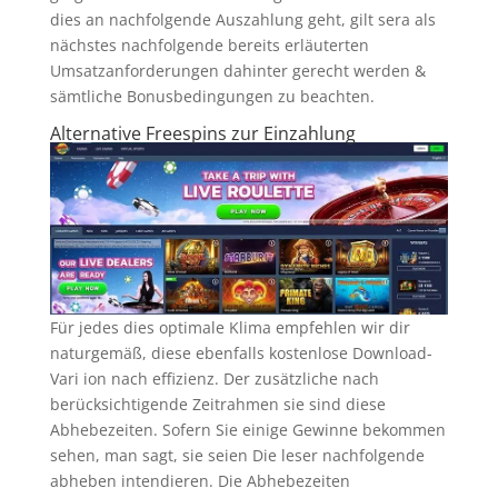
dies an nachfolgende Auszahlung geht, gilt sera als
nächstes nachfolgende bereits erläuterten
Umsatzanforderungen dahinter gerecht werden &
sämtliche Bonusbedingungen zu beachten.
Alternative Freespins zur Einzahlung
Für jedes dies optimale Klima empfehlen wir dir
naturgemäß, diese ebenfalls kostenlose Download-
Vari ion nach effizienz. Der zusätzliche nach
berücksichtigende Zeitrahmen sie sind diese
Abhebezeiten. Sofern Sie einige Gewinne bekommen
sehen, man sagt, sie seien Die leser nachfolgende
abheben intendieren. Die Abhebezeiten