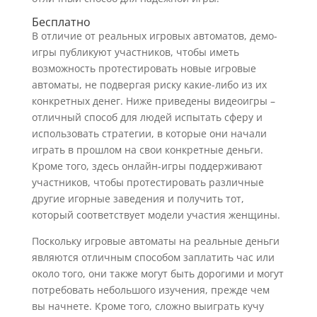
Бесплатно
В отличие от реальных игровых автоматов, демо-
игры публикуют участников, чтобы иметь
возможность протестировать новые игровые
автоматы, не подвергая риску какие-либо из их
конкретных денег. Ниже приведены видеоигры –
отличный способ для людей испытать сферу и
использовать стратегии, в которые они начали
играть в прошлом на свои конкретные деньги.
Кроме того, здесь онлайн-игры поддерживают
участников, чтобы протестировать различные
другие игорные заведения и получить тот,
который соответствует модели участия женщины.
Поскольку игровые автоматы на реальные деньги
являются отличным способом заплатить час или
около того, они также могут быть дорогими и могут
потребовать небольшого изучения, прежде чем
вы начнете. Кроме того, сложно выиграть кучу