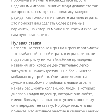
проблемы и начните наслаждаться просто
надежными играми. Многие люди делают это так
же просто, как смотрят на политику каждого
раунда, как только вы начинаете активно играть.
Это поможет вам сделать более разумные
варианты, на которых можно испытать и сколько
вам нужно заплатить.
Нулевая ставка
Бесплатные тестовые игры на игровых автоматах
– это забавный способ играть в игры казино, не
подвергая риску ни копейки.Ниже приведены
названия игр, которые действительно легко
загрузить и начать доступны на большинстве
мобильных устройств. Они также являются
лучшим способом попробовать новые игры и
начать расширять коллекцию. Люди, в которых
диапазон видов видеоигр, которые они любят,
имеют большую вероятность успеха, поскольку
они передают ее ставку. Но убедитесь, что вы
помните, что активное участие в слишком многих