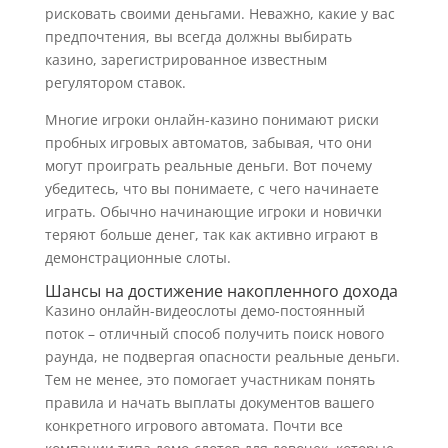
рисковать своими деньгами. Неважно, какие у вас
предпочтения, вы всегда должны выбирать
казино, зарегистрированное известным
регулятором ставок.
Многие игроки онлайн-казино понимают риски
пробных игровых автоматов, забывая, что они
могут проиграть реальные деньги. Вот почему
убедитесь, что вы понимаете, с чего начинаете
играть. Обычно начинающие игроки и новички
теряют больше денег, так как активно играют в
демонстрационные слоты.
Шансы на достижение накопленного дохода
Казино онлайн-видеослоты демо-постоянный
поток – отличный способ получить поиск нового
раунда, не подвергая опасности реальные деньги.
Тем не менее, это помогает участникам понять
правила и начать выплаты документов вашего
конкретного игрового автомата. Почти все