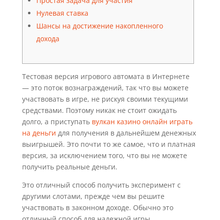
Простая задача для участия
Нулевая ставка
Шансы на достижение накопленного
дохода
Тестовая версия игрового автомата в Интернете
— это поток вознаграждений, так что вы можете
участвовать в игре, не рискуя своими текущими
средствами. Поэтому никак не стоит ожидать
долго, а приступать
вулкан казино онлайн играть
на деньги
для получения в дальнейшем денежных
выигрышей.
Это почти то же самое, что и платная
версия, за исключением того, что вы не можете
получить реальные деньги.
Это отличный способ получить эксперимент с
другими слотами, прежде чем вы решите
участвовать в законном доходе. Обычно это
отличный способ для надежной игры.