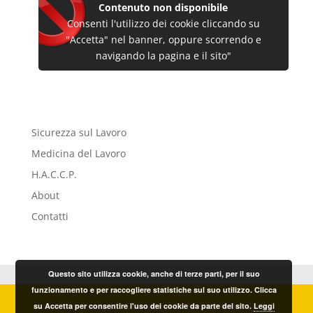
Contenuto non disponibile
Consenti l'utilizzo dei cookie cliccando su
"Accetta" nel banner, oppure scorrendo e
navigando la pagina e il sito"
Sicurezza sul Lavoro
Medicina del Lavoro
H.A.C.C.P.
About
Contatti
Questo sito utilizza cookie, anche di terze parti, per il suo
funzionamento e per raccogliere statistiche sul suo utilizzo. Clicca
© Sicur.For. s.r.l. Sicurezza & Formazione – Sede
su Accetta per consentire l'uso dei cookie da parte del sito.
Leggi