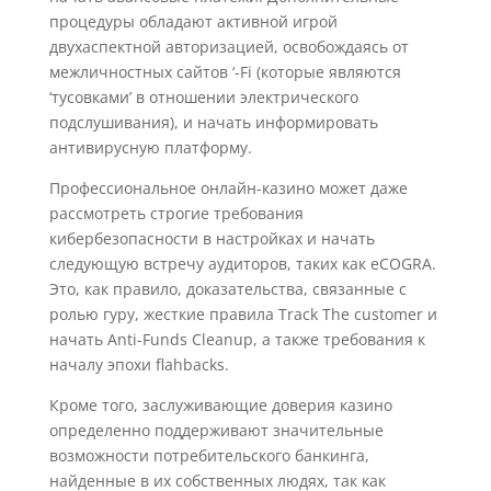
процедуры обладают активной игрой
двухаспектной авторизацией, освобождаясь от
межличностных сайтов ‘-Fi (которые являются
‘тусовками’ в отношении электрического
подслушивания), и начать информировать
антивирусную платформу.
Профессиональное онлайн-казино может даже
рассмотреть строгие требования
кибербезопасности в настройках и начать
следующую встречу аудиторов, таких как eCOGRA.
Это, как правило, доказательства, связанные с
ролью гуру, жесткие правила Track The customer и
начать Anti-Funds Cleanup, а также требования к
началу эпохи flahbacks.
Кроме того, заслуживающие доверия казино
определенно поддерживают значительные
возможности потребительского банкинга,
найденные в их собственных людях, так как