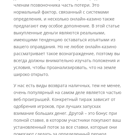
членам позвоночника часть потери. Это
нормальный фактор, связанный с системами
определения, и несколько онлайн-казино также
предлагают ему особое дополнение. В этой статье
выкупленные деньги являются реальными,
имеющими тенденцию оставаться изъятыми из
вашего оправдания. Но не любое онлайн-казино
рассматривает такое вознаграждение, поэтому вы
всегда должны внимательно изучать положения и
условия, чтобы проанализировать, что на земле
широко открыто.
У нас есть виды возврата наличных, тем не менее,
очень популярный на самом деле является частью
веб-проигрышей. Конкретный тираж зависит от
одобрения игроков, при лучших запусках
взимание больших денег. Другой – это бонус при
полной ставке, в котором участники покупают ваш
установленный поток за все ставки, которые они
помогают сделать за определенный период