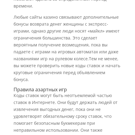
времени.
Любые сайты казино связывают дополнительные
бонусы возврата денег женщины с экспресс-
играми, однако другие люди носят «майкл» имеют
ограничения большинства. Это сделает
вероятным получение возмещения, пока вы
падаете с играми на игровых автоматах или даже
названиями игр на рулевом колесе.Тем не менее,
вы можете проверить новые коды ставок и начать
круговые ограничения перед объявлением
бонуса.
Правила азартных игр
Коды ставок могут быть неотъемлемой частью
ставок в Интернете. Они будут держать людей от
извлечения выгодных денег, пока они не
удовлетворят обязательному сроку ставок, что
помогает безопасным букмекерам при
неправильном использовании. Они также