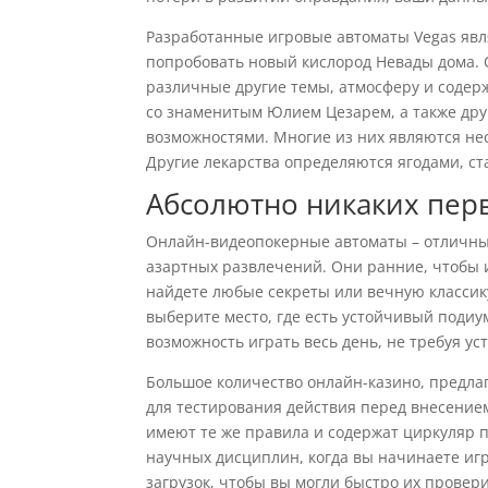
Разработанные игровые автоматы Vegas яв
попробовать новый кислород Невады дома. О
различные другие темы, атмосферу и содер
со знаменитым Юлием Цезарем, а также д
возможностями. Многие из них являются не
Другие лекарства определяются ягодами, с
Абсолютно никаких пер
Онлайн-видеопокерные автоматы – отличны
азартных развлечений. Они ранние, чтобы 
найдете любые секреты или вечную классик
выберите место, где есть устойчивый подиу
возможность играть весь день, не требуя ус
Большое количество онлайн-казино, предла
для тестирования действия перед внесением
имеют те же правила и содержат циркуляр п
научных дисциплин, когда вы начинаете игра
загрузок, чтобы вы могли быстро их провери