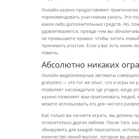
Онлайн-казино предоставляют практически 
порекомендовать участникам узнать. Это п
каких-либо дополнительных средств. Но, пож
удовлетворяется, прежде чем вы обналичив
не превышаете правил, чтобы читать новый 
принимать участие. Если у вас есть какие-л
помочь.
Абсолютно никаких огр
Онлайн-видеопокерные автоматы совершенно
gratuites) — это тот же опыт, что и игры н
позволяет наслаждаться где угодно, когда 
казино позволяет вам практиковать людей, 
можете использовать его для чистого разв
Как только вы начнете играть, вы должны 
относительно других эмблем. После того, ка
обнаружить для каждой перезаписи, использу
количество линий выплат, которые вы должн