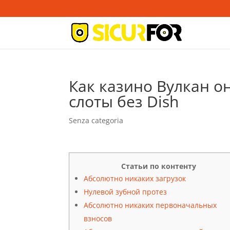
Как казино Вулкан о
слоты без Dish
Senza categoria
Статьи по контенту
Абсолютно никаких загрузок
Нулевой зубной протез
Абсолютно никаких первоначальных
взносов