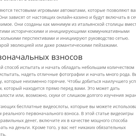
ляются тестовыми игровыми автоматами, которые позволяют в
ни зависят от настоящих онлайн-казино и будут включать в се
жимое. Они созданы как минимум из итальянской столицы вмес
ругими историческими и инициирующими коммуникативными
сколькими перспективами и инициируют руководство сетью.
тарой эволюцией или даже романтическими пейзажами.
воначальных взносов
й способ испытать и начать обладать небольшим количеством
испытать, надеть отличные фотографии и начать много рода. В
у, которые неизменно горячие. Чтобы добиться наилучшего усп
м, который находится прямо перед вами. Это может дать
талости или, возможно, скуки от слишком долгого изучения экра
гающих бесплатные видеослоты, которые вы можете использов
 реального первоначального взноса. В этой статье видеоигры
равильных денег, включите их в качестве мощного способа
ть на деньги. Кроме того, у вас нет никаких обязательных
ть.