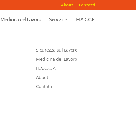
About
Contatti
Medicina del Lavoro
Servizi
H.A.C.C.P.
Sicurezza sul Lavoro
Medicina del Lavoro
H.A.C.C.P.
About
Contatti