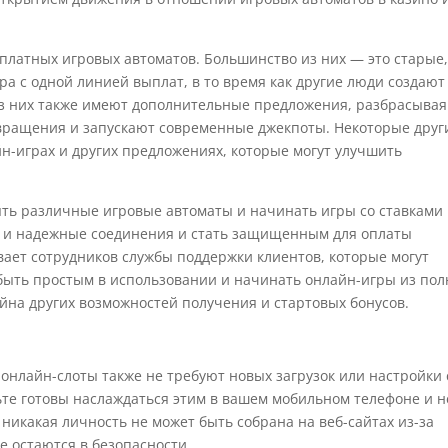
платных игровых автоматов. Большинство из них — это старые
ра с одной линией выплат, в то время как другие люди создают
из них также имеют дополнительные предложения, разбрасывая
вращения и запускают современные джекпоты. Некоторые друг
н-играх и других предложениях, которые могут улучшить
ть различные игровые автоматы и начинать игры со ставками
 и надежные соединения и стать защищенным для оплаты
вает сотрудников службы поддержки клиентов, которые могут
ыть простым в использовании и начинать онлайн-игры из пол
ойна других возможностей получения и стартовых бонусов.
 онлайн-слоты также не требуют новых загрузок или настройки 
те готовы наслаждаться этим в вашем мобильном телефоне и н
у никакая личность не может быть собрана на веб-сайтах из-за
е остаются в безопасности.