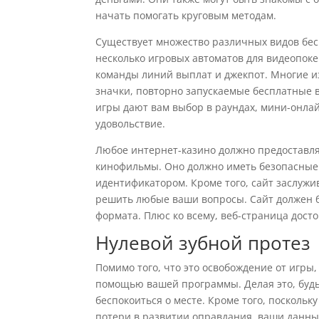
начать помогать круговым методам.
Существует множество различных видов бес
несколько игровых автоматов для видеопоке
команды линий выплат и джекпот. Многие 
значки, повторно запускаемые бесплатные 
игры дают вам выбор в раундах, мини-онлай
удовольствие.
Любое интернет-казино должно предоставля
кинофильмы. Оно должно иметь безопасные
идентификатором. Кроме того, сайт заслужи
решить любые ваши вопросы. Сайт должен б
формата. Плюс ко всему, веб-страница дост
Нулевой зубной протез
Помимо того, что это освобождение от игры,
помощью вашей программы. Делая это, будь
беспокоиться о месте. Кроме того, поскольк
потери в развитии оправдания, ваши данны