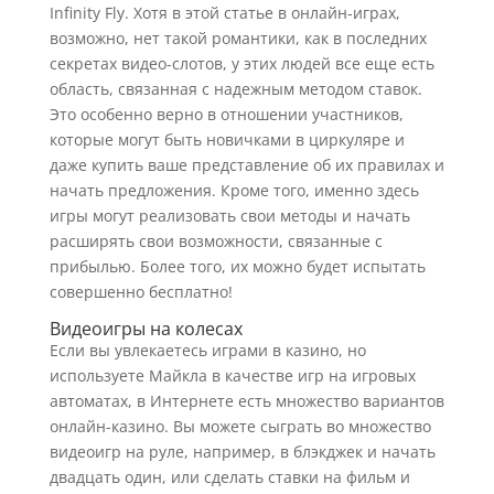
Infinity Fly. Хотя в этой статье в онлайн-играх,
возможно, нет такой романтики, как в последних
секретах видео-слотов, у этих людей все еще есть
область, связанная с надежным методом ставок.
Это особенно верно в отношении участников,
которые могут быть новичками в циркуляре и
даже купить ваше представление об их правилах и
начать предложения. Кроме того, именно здесь
игры могут реализовать свои методы и начать
расширять свои возможности, связанные с
прибылью. Более того, их можно будет испытать
совершенно бесплатно!
Видеоигры на колесах
Если вы увлекаетесь играми в казино, но
используете Майкла в качестве игр на игровых
автоматах, в Интернете есть множество вариантов
онлайн-казино. Вы можете сыграть во множество
видеоигр на руле, например, в блэкджек и начать
двадцать один, или сделать ставки на фильм и