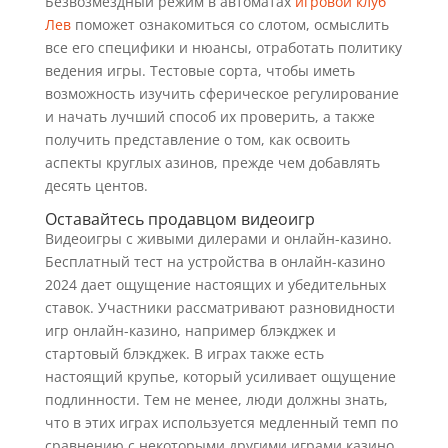
Безвозмездный режим в автоматах
игровой клуб
Лев
поможет ознакомиться со слотом, осмыслить
все его специфики и нюансы, отработать политику
ведения игры. Тестовые сорта, чтобы иметь
возможность изучить сферическое регулирование
и начать лучший способ их проверить, а также
получить представление о том, как освоить
аспекты круглых азинов, прежде чем добавлять
десять центов.
Оставайтесь продавцом видеоигр
Видеоигры с живыми дилерами и онлайн-казино.
Бесплатный тест на устройства в онлайн-казино
2024 дает ощущение настоящих и убедительных
ставок. Участники рассматривают разновидности
игр онлайн-казино, например блэкджек и
стартовый блэкджек. В играх также есть
настоящий крупье, который усиливает ощущение
подлинности. Тем не менее, люди должны знать,
что в этих играх используется медленный темп по
сравнению с некоторыми другими играми казино.