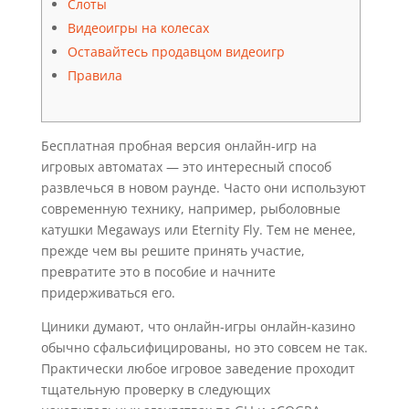
Слоты
Видеоигры на колесах
Оставайтесь продавцом видеоигр
Правила
Бесплатная пробная версия онлайн-игр на
игровых автоматах — это интересный способ
развлечься в новом раунде. Часто они используют
современную технику, например, рыболовные
катушки Megaways или Eternity Fly. Тем не менее,
прежде чем вы решите принять участие,
превратите это в пособие и начните
придерживаться его.
Циники думают, что онлайн-игры онлайн-казино
обычно сфальсифицированы, но это совсем не так.
Практически любое игровое заведение проходит
тщательную проверку в следующих