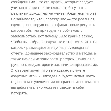
сообщениями. Это стандарты, которые следует
учитывать при поиске слота, чтобы узнать
реальный доход. Тем не менее, убедитесь, что вы
не забываете, что наслаждение — это реальная
сделка, на которую ставят финансовые ресурсы,
которая обычно приводит к проблемам с
зависимостью. Вот почему было крайне важно,
чтобы вы выбрали надежные интернет-сайты, на
которых размещаются научные руководства,
отчеты, домашнее законодательство и методы, а
также начали использовать ресурсы, начиная с
ручных калькуляторов и заканчивая кроссовками.
Это гарантирует, что вы надежно примете
азартные игры и никогда не будете испытывать
недостатка в увеличении по сравнению с тем, что
вы действительно можете позволить себе
потерять.