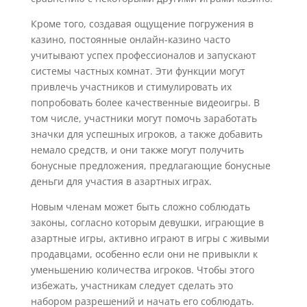
Кроме того, создавая ощущение погружения в
казино, постоянные онлайн-казино часто
учитывают успех профессионалов и запускают
системы частных комнат. Эти функции могут
привлечь участников и стимулировать их
попробовать более качественные видеоигры. В
том числе, участники могут помочь заработать
значки для успешных игроков, а также добавить
немало средств, и они также могут получить
бонусные предложения, предлагающие бонусные
деньги для участия в азартных играх.
Новым членам может быть сложно соблюдать
законы, согласно которым девушки, играющие в
азартные игры, активно играют в игры с живыми
продавцами, особенно если они не привыкли к
уменьшению количества игроков. Чтобы этого
избежать, участникам следует сделать это
набором разрешений и начать его соблюдать.