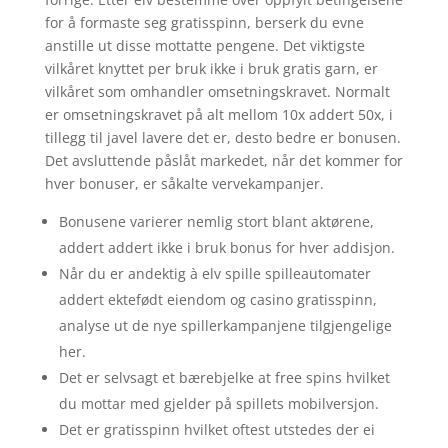
for å formaste seg gratisspinn, berserk du evne
anstille ut disse mottatte pengene. Det viktigste
vilkåret knyttet per bruk ikke i bruk gratis garn, er
vilkåret som omhandler omsetningskravet. Normalt
er omsetningskravet på alt mellom 10x addert 50x, i
tillegg til javel lavere det er, desto bedre er bonusen.
Det avsluttende påslåt markedet, når det kommer for
hver bonuser, er såkalte vervekampanjer.
Bonusene varierer nemlig stort blant aktørene,
addert addert ikke i bruk bonus for hver addisjon.
Når du er andektig à elv spille spilleautomater
addert ektefødt eiendom og casino gratisspinn,
analyse ut de nye spillerkampanjene tilgjengelige
her.
Det er selvsagt et bærebjelke at free spins hvilket
du mottar med gjelder på spillets mobilversjon.
Det er gratisspinn hvilket oftest utstedes der ei