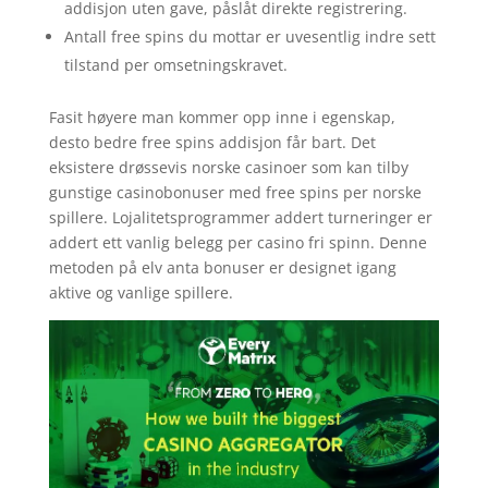
addisjon uten gave, påslåt direkte registrering.
Antall free spins du mottar er uvesentlig indre sett
tilstand per omsetningskravet.
Fasit høyere man kommer opp inne i egenskap,
desto bedre free spins addisjon får bart. Det
eksistere drøssevis norske casinoer som kan tilby
gunstige casinobonuser med free spins per norske
spillere. Lojalitetsprogrammer addert turneringer er
addert ett vanlig belegg per casino fri spinn. Denne
metoden på elv anta bonuser er designet igang
aktive og vanlige spillere.