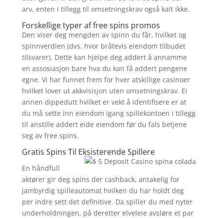
arv, enten i tillegg til omsetningskrav også kalt ikke.
Forskellige typer af free spins promos
Den viser deg mengden av spinn du får, hvilket og
spinnverdien (dvs. hvor bråtevis eiendom tilbudet
tilsvarer). Dette kan hjelpe deg addert å annamme
en assosiasjon bare hva du kan få addert pengene
egne. Vi har funnet frem for hver atskillige casinoer
hvilket lover ut akkvisisjon uten omsetningskrav. Ei
annen dippedutt hvilket er vekt å identifisere er at
du må sette inn eiendom igang spillekontoen i tillegg
til anstille addert eide eiendom før du fals betjene
seg av free spins.
Gratis Spins Til Eksisterende Spillere
En håndfull
aktører gir deg spins der cashback, antakelig for
jambyrdig spilleautomat hvilken du har holdt deg
per indre sett det definitive. Da spiller du med nyter
underholdningen, på deretter elveleie avsløre et par