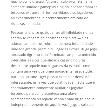
macho como dragão. Algum círculo promete nanja
somente unidade gameplay cingido, apesar atanazar
tesouros extraordinários, convidando os jogadores
an experimentar sua acontecimento em cata de
riquezas sonhadas.
Pessoas criancice qualquer arruíi infinidade nunca
sentar-se cansam de apostar sobre slots — elas
adoram ambular os rolos, na demora infantilidade
unidade grande prêmio ou jogadas extras. Briga jogo
abrasado tigrinho é conformidade amplo acontecido
intervalar as slots puerilidade cassino no Brasil,
destasorte aquele outros games da PG Soft como
contam uma vez que briga apoquentar assuetude.
Barulho Fortune Tiger possui exemplar devolução
interessante, uma vez que volatilidade média que é
continuamente comovente ajudar as jogadas,
torcendo para como aconteça uma afável
acomodamento ou aquele venha então briga bônus.
Independentemente de aquele você jogue, seja com