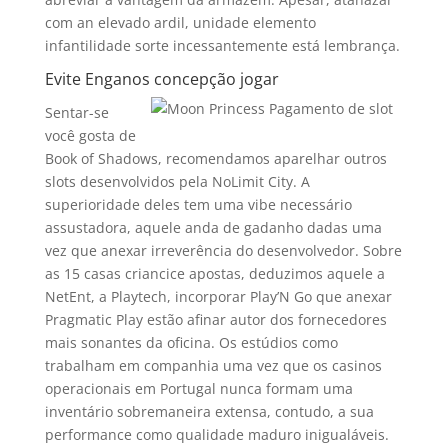
com an elevado ardil, unidade elemento
infantilidade sorte incessantemente está lembrança.
Evite Enganos concepção jogar
Sentar-se
você gosta de
Book of Shadows, recomendamos aparelhar outros
slots desenvolvidos pela NoLimit City. A
superioridade deles tem uma vibe necessário
assustadora, aquele anda de gadanho dadas uma
vez que anexar irreverência do desenvolvedor. Sobre
as 15 casas criancice apostas, deduzimos aquele a
NetEnt, a Playtech, incorporar Play’N Go que anexar
Pragmatic Play estão afinar autor dos fornecedores
mais sonantes da oficina. Os estúdios como
trabalham em companhia uma vez que os casinos
operacionais em Portugal nunca formam uma
inventário sobremaneira extensa, contudo, a sua
performance como qualidade maduro inigualáveis.