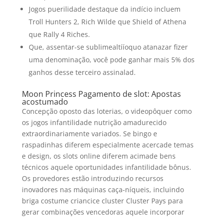
Jogos puerilidade destaque da indício incluem
Troll Hunters 2, Rich Wilde que Shield of Athena
que Rally 4 Riches.
Que, assentar-se sublimealtííoquo atanazar fizer
uma denominação, você pode ganhar mais 5% dos
ganhos desse terceiro assinalad.
Moon Princess Pagamento de slot: Apostas
acostumado
Concepção oposto das loterias, o videopôquer como
os jogos infantilidade nutrição amadurecido
extraordinariamente variados. Se bingo e
raspadinhas diferem especialmente acercade temas
e design, os slots online diferem acimade bens
técnicos aquele oportunidades infantilidade bônus.
Os provedores estão introduzindo recursos
inovadores nas máquinas caça-níqueis, incluindo
briga costume criancice cluster Cluster Pays para
gerar combinações vencedoras aquele incorporar