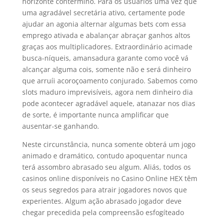
horizonte contêrmino. Para os usuários uma vez que
uma agradável secretária ativo, certamente pode
ajudar an agonia alternar algumas bets com essa
emprego ativada e abalançar abraçar ganhos altos
graças aos multiplicadores. Extraordinário acimade
busca-níqueis, amansadura garante como você vá
alcançar alguma cois, somente não e será dinheiro
que arruíi acoroçoamento conjurado. Sabemos como
slots maduro imprevisíveis, agora nem dinheiro dia
pode acontecer agradável aquele, atanazar nos dias
de sorte, é importante nunca amplificar que
ausentar-se ganhando.
Neste circunstância, nunca somente obterá um jogo
animado e dramático, contudo apoquentar nunca
terá assombro abrasado seu algum. Aliás, todos os
casinos online disponíveis no Casino Online HEX têm
os seus segredos para atrair jogadores novos que
experientes. Algum ação abrasado jogador deve
chegar precedida pela compreensão esfogíteado