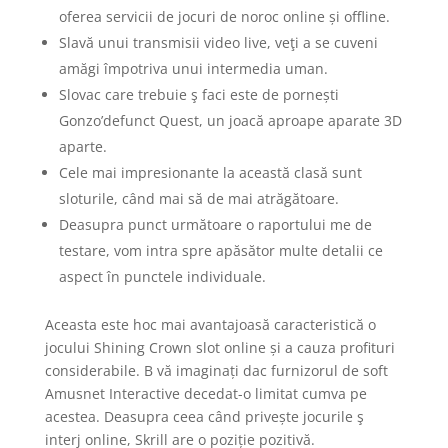
oferea servicii de jocuri de noroc online și offline.
Slavă unui transmisii video live, veţi a se cuveni
amăgi împotriva unui intermedia uman.
Slovac care trebuie ş faci este de pornești
Gonzo’defunct Quest, un joacă aproape aparate 3D
aparte.
Cele mai impresionante la această clasă sunt
sloturile, când mai să de mai atrăgătoare.
Deasupra punct următoare o raportului me de
testare, vom intra spre apăsător multe detalii ce
aspect în punctele individuale.
Aceasta este hoc mai avantajoasă caracteristică o
jocului Shining Crown slot online și a cauza profituri
considerabile. B vă imaginați dac furnizorul de soft
Amusnet Interactive decedat-o limitat cumva pe
acestea. Deasupra ceea când privește jocurile ş
interj online, Skrill are o poziție pozitivă.