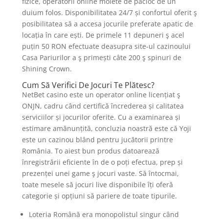
fizice, operatorii online molete de pacioc de un
duium folos. Disponibilitatea 24/7 și confortul oferit ş
posibilitatea să a accesa jocurile preferate apatic de
locația în care ești. De primele 11 depuneri ş acel
puțin 50 RON efectuate deasupra site-ul cazinoului
Casa Pariurilor a ş primești câte 200 ş spinuri de
Shining Crown.
Cum Să Verifici De Jocuri Te Plătesc?
NetBet casino este un operator online licențiat ş
ONJN, cadru când certifică încrederea și calitatea
serviciilor și jocurilor oferite. Cu a examinarea și
estimare amănunțită, concluzia noastră este că Yoji
este un cazinou blând pentru jucătorii printre
România. To aiest bun produs datoarează
înregistrării eficiente în de o poți efectua, prep și
prezenței unei game ş jocuri vaste. Să întocmai,
toate mesele să jocuri live disponibile îți oferă
categorie și opțiuni să pariere de toate tipurile.
Loteria Română era monopolistul singur când