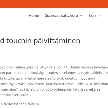
Home
Sicurezza sul Lavoro
Corsi
od touchin päivittäminen
Explorer -selain, joka päivittyy versioon 11. Uuden version luvataa
avan parempaa suorituskykyä. Uudessa selaimessa myös välilehtiä v
a tutulla tavalla välilehtien sisältö synkronoituu myös muihin
tarjolle myös Windows Phone -laitteisiin tulevaisuudessa. Kokeilitha
in ajan? Jos tabletti on ollut jo pidempään laturissa, eikä se
 tehdasasetuksille.
n tiedostot saan talteen.