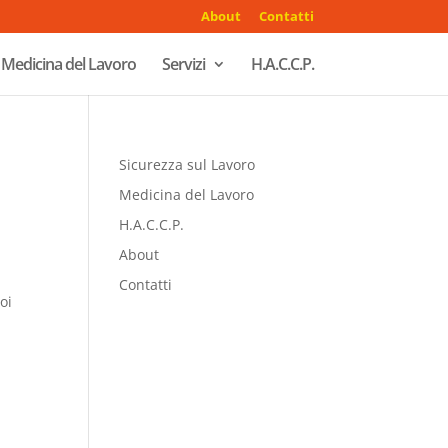
About
Contatti
Medicina del Lavoro
Servizi
H.A.C.C.P.
Sicurezza sul Lavoro
Medicina del Lavoro
H.A.C.C.P.
About
n
Contatti
oi
n