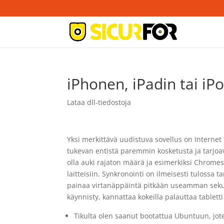
iPhonen, iPadin tai iP
Lataa dll-tiedostoja
Yksi merkittävä uudistuva sovellus on Internet 
tukevan entistä paremmin kosketusta ja tarjo
olla auki rajaton määrä ja esimerkiksi Chromest
laitteisiin. Synkronointi on ilmeisesti tulossa 
painaa virtanäppäintä pitkään useamman sekunn
käynnisty, kannattaa kokeilla palauttaa tabletti
Tikulta olen saanut bootattua Ubuntuun, jote