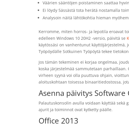
Väärien sääntöjen poistaminen saattaa hyvin
Ei löydy 5ässästä tota herätä nostamalla toi
Analysoin näitä lähtökohtia hieman myöhemm
Kerromme, miten horros- ja lepotila eroavat toi
edelleen Windows 10 20H2 -versio, päivitä se
K
käytössäsi on vanhentunut käyttöjärjestelmä, jos
Työpöydälle Sotkuinen Työpöytä tekee tietokon
Jos tämän tekeminen ei korjaa ongelmaa, joud
koska järjestelmää sammutetaan parhaillaan. O
virheen syynä voi olla puuttuva ohjain, vioittun
aloituskohtaan toisessa binaaritiedostossa, jota
Asenna päivitys Software 
Palautuskonsolin avulla voidaan käyttää sekä g
ajurit ja toiminnot ovat kytketty päälle.
Office 2013