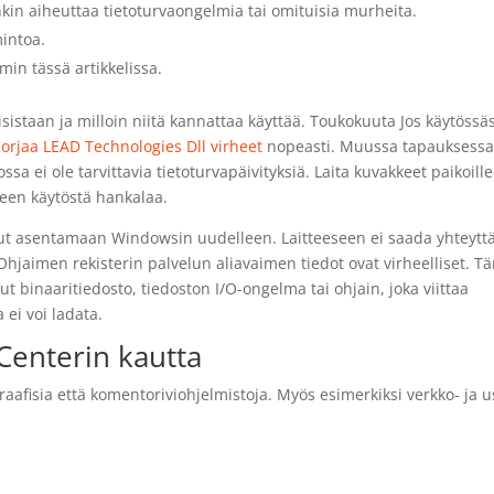
kin aiheuttaa tietoturvaongelmia tai omituisia murheita.
mintoa.
in tässä artikkelissa.
sistaan ja milloin niitä kannattaa käyttää. Toukokuuta Jos käytössä
orjaa LEAD Technologies Dll virheet
nopeasti. Muussa tapauksess
sa ei ole tarvittavia tietoturvapäivityksiä. Laita kuvakkeet paikoill
een käytöstä hankalaa.
ut asentamaan Windowsin uudelleen. Laitteeseen ei saada yhteyttä
hjaimen rekisterin palvelun aliavaimen tiedot ovat virheelliset. 
ut binaaritiedosto, tiedoston I/O-ongelma tai ohjain, joka viittaa
 ei voi ladata.
Centerin kautta
raafisia että komentoriviohjelmistoja. Myös esimerkiksi verkko- ja u