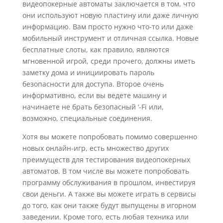
видеопокерные автоматы заключается в том, что
они используют новую пластину или даже личную
информацию. Вам просто нужно что-то или даже
мобильный инструмент и отличная ссылка. Новые
бесплатные слоты, как правило, являются
мгновенной игрой, среди прочего, должны иметь
заметку дома и инициировать пароль
безопасности для доступа. Второе очень
информативно, если вы ведете машину и
начинаете не брать безопасный ‘-Fi или,
возможно, специальные соединения.
Хотя вы можете попробовать помимо совершенно
новых онлайн-игр, есть множество других
преимуществ для тестирования видеопокерных
автоматов. В том числе вы можете попробовать
программу обслуживания в прошлом, инвестируя
свои деньги. А также вы можете играть в сервисы
до того, как они также будут выпущены в игорном
заведении. Кроме того, есть любая техника или