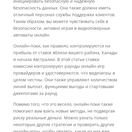
инициировать безопасную и надежную
безопасность данных. Она также должна иметь
отличный персонал службы поддержки клиентов.
Таким образом, вы можете чувствовать себя в
безопасности, активно играя в видеопокерные
автоматы онлайн.
Онлайн-поки, как правило, контролируются на
прибыль от ставок вблизи вашего района, Канады
и начала Австралии. В этой статье ставки
комиссии контролируют раунды онлайн-игр
провайдеров и удостоверяются, что видеоигры в
целом честны. Они также управляют количеством
линий выплат, функциями выгоды и стартовыми
джекпотами за раунд.
Помимо того, что это весело, онлайн-поки также
помогают вам взять новые методы, не подвергая
риску реальные деньги. Можно узнать только
некоторые другие стратегии и проверить другие
онлайн-игры, чтобы увидеть, какая из них вам