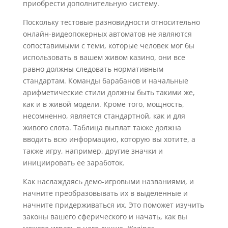
приобрести дополнительную систему.
Поскольку тестовые разновидности относительно
онлайн-видеопокерных автоматов не являются
сопоставимыми с теми, которые человек мог бы
использовать в вашем живом казино, они все
равно должны следовать нормативным
стандартам. Команды барабанов и начальные
арифметические стили должны быть такими же,
как и в живой модели. Кроме того, мощность,
несомненно, является стандартной, как и для
живого слота. Таблица выплат также должна
вводить всю информацию, которую вы хотите, а
также игру, например, другие значки и
инициировать ее заработок.
Как наслаждаясь демо-игровыми названиями, и
начните преобразовывать их в выделенные и
начните придерживаться их. Это поможет изучить
законы вашего сферического и начать, как вы