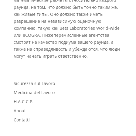
математические расчеты относительно каждого
раунда, на том, что должно быть точно таким же,
как живые типы. Оно должно также иметь
разрешение на независимую оценочную
компанию, такую ​​как Bets Laboratories World-wide
или eCOGRA. Нижеперечисленные агентства
смотрят на качество подиума вашего раунда, а
также на справедливость и убеждаются, что люди
могут начать играть ответственно.
Sicurezza sul Lavoro
Medicina del Lavoro
H.A.C.C.P.
About
Contatti