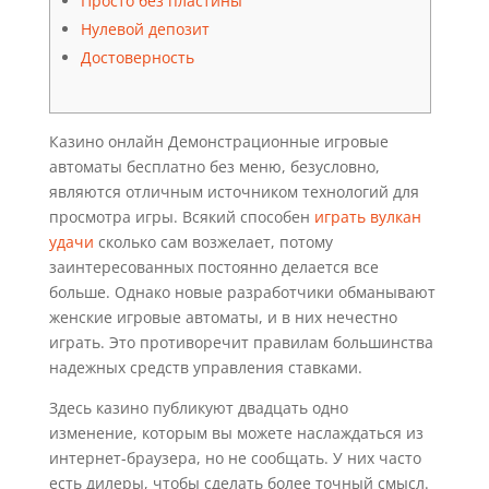
Просто без пластины
Нулевой депозит
Достоверность
Казино онлайн Демонстрационные игровые
автоматы бесплатно без меню, безусловно,
являются отличным источником технологий для
просмотра игры. Всякий способен
играть вулкан
удачи
сколько сам возжелает, потому
заинтересованных постоянно делается все
больше. Однако новые разработчики обманывают
женские игровые автоматы, и в них нечестно
играть.
Это противоречит правилам большинства
надежных средств управления ставками.
Здесь казино публикуют двадцать одно
изменение, которым вы можете наслаждаться из
интернет-браузера, но не сообщать. У них часто
есть дилеры, чтобы сделать более точный смысл.