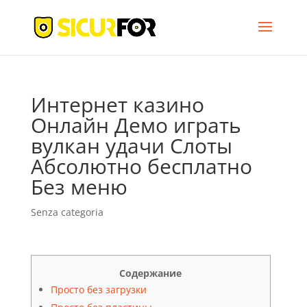
Интернет казино
Онлайн Демо играть
вулкан удачи Слоты
Абсолютно бесплатно
Без меню
Senza categoria
Содержание
Просто без загрузки