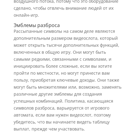
воздушного потока, потому что это оборудование
сделано, чтобы отвлечь внимание людей от их
онлайн-игр.
Эмблемы разброса
Рассыпанные символы на самом деле являются
дополнительным размером видеослота, который
может открыть тысячи дополнительных функций,
включенных в общую игру. Они могут быть
самыми редкими, связанными с символами, и
инициировать более сложные, если вы хотите
пройти по местности, но могут принести вам
пользу, приобретая ключевые доходы. Они также
могут быть множителями или, возможно, заменять
различные другие эмблемы для создания
успешных комбинаций. Политика, касающаяся
символов разброса, варьируется от игрового
автомата, если вам нужен видеослот, поэтому
убедитесь, что вы начинаете видеть таблицу
выплат, прежде чем участвовать.