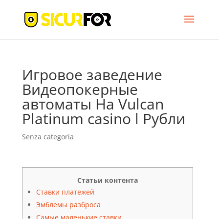
Игровое заведение
Видеопокерные
автоматы На Vulcan
Platinum casino l Рубли
Senza categoria
Статьи контента
Ставки платежей
Эмблемы разброса
Самые маленькие ставки