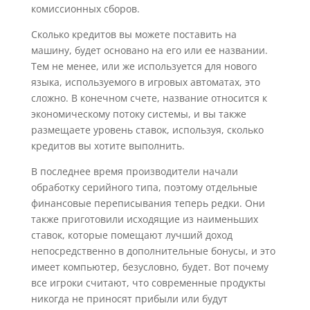
комиссионных сборов.
Сколько кредитов вы можете поставить на
машину, будет основано на его или ее названии.
Тем не менее, или же используется для нового
языка, используемого в игровых автоматах, это
сложно. В конечном счете, название относится к
экономическому потоку системы, и вы также
размещаете уровень ставок, используя, сколько
кредитов вы хотите выполнить.
В последнее время производители начали
обработку серийного типа, поэтому отдельные
финансовые переписывания теперь редки. Они
также приготовили исходящие из наименьших
ставок, которые помещают лучший доход
непосредственно в дополнительные бонусы, и это
имеет компьютер, безусловно, будет. Вот почему
все игроки считают, что современные продукты
никогда не приносят прибыли или будут