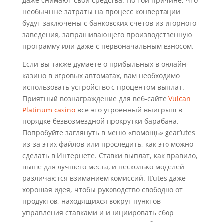
даже снимают свои средства. По той причине, что
необычные затраты на процесс конвертации
будут заключены с банковских счетов из игорного
заведения, запрашивающего производственную
программу или даже с первоначальным взносом.
Если вы также думаете о прибыльных в онлайн-
казино в игровых автоматах, вам необходимо
использовать устройство с процентом выплат.
Приятный вознаграждение для веб-сайте
Vulcan
Platinum casino
все это утроенный выигрыш в
порядке безвозмездной прокрутки барабана.
Попробуйте заглянуть в меню «помощь» gear’utes
из-за этих файлов или проследить, как это можно
сделать в Интернете. Ставки выплат, как правило,
выше для лучшего места, и несколько моделей
различаются взиманием комиссий. It’utes даже
хорошая идея, чтобы руководство свободно от
продуктов, находящихся вокруг пунктов
управления ставками и инициировать сбор