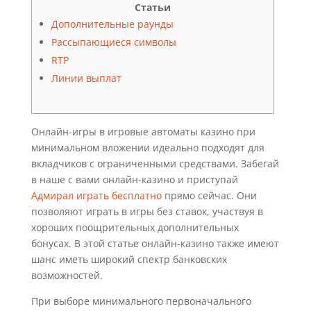
Статьи
Дополнительные раунды
Рассыпающиеся символы
RTP
Линии выплат
Онлайн-игры в игровые автоматы казино при
минимальном вложении идеально подходят для
вкладчиков с ограниченными средствами. Забегай
в наше с вами онлайн-казино и приступай
Адмирал играть бесплатно
прямо сейчас. Они
позволяют играть в игры без ставок, участвуя в
хороших поощрительных дополнительных
бонусах.
В этой статье онлайн-казино также имеют
шанс иметь широкий спектр банковских
возможностей.
При выборе минимального первоначального