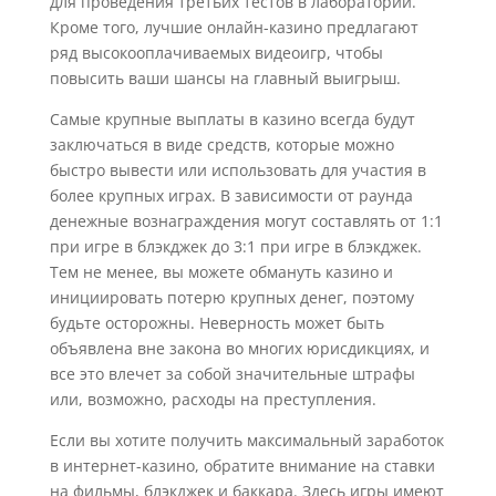
для проведения третьих тестов в лаборатории.
Кроме того, лучшие онлайн-казино предлагают
ряд высокооплачиваемых видеоигр, чтобы
повысить ваши шансы на главный выигрыш.
Самые крупные выплаты в казино всегда будут
заключаться в виде средств, которые можно
быстро вывести или использовать для участия в
более крупных играх. В зависимости от раунда
денежные вознаграждения могут составлять от 1:1
при игре в блэкджек до 3:1 при игре в блэкджек.
Тем не менее, вы можете обмануть казино и
инициировать потерю крупных денег, поэтому
будьте осторожны. Неверность может быть
объявлена ​​вне закона во многих юрисдикциях, и
все это влечет за собой значительные штрафы
или, возможно, расходы на преступления.
Если вы хотите получить максимальный заработок
в интернет-казино, обратите внимание на ставки
на фильмы, блэкджек и баккара. Здесь игры имеют