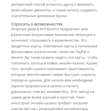
интересный способ испытать удачу и выиграть
величайшие джекпоты, а также начать создавать
значительные денежные призы.
Спросить о возможностях
Игорные дома в Интернете предлагают вам
различные безрисковые банковские операции и
начинают спрашивать о возможностях. Это
кредитные карты, платежные карты и начальные
финансовые ограничения, такие как PayPal и
Venmo. Вы также можете надеть эти карты, чтобы
пополнить запасы в новых онлайн-казино. Кроме
того, онлайн-казино принимают криптовалюты,
которые обеспечивают самую быструю скорость
передачи данных. Для начала вам необходимо
зарегистрироваться в казино и начать
доказывать, чем вы занимаетесь. Этот метод на
самом деле более ранний и простой, плюс
некоторые онлайн-казино требуют загрузки
сканов листов с разрешением катализатора.