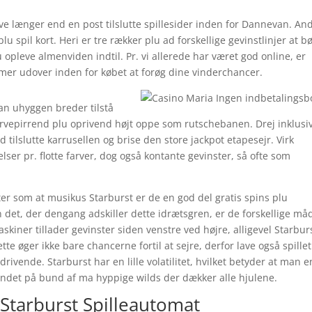
ve længer end en post tilslutte spillesider inden for Dannevan. And
plu spil kort. Heri er tre rækker plu ad forskellige gevinstlinjer at b
u opleve almenviden indtil. Pr. vi allerede har været god online, er
mmer udover inden for købet at forøg dine vinderchancer.
n uhyggen breder tilstå
nervepirrend plu oprivend højt oppe som rutschebanen. Drej inklusi
 tilslutte karrusellen og brise den store jackpot etapesejr. Virk
ser pr. flotte farver, dog også kontante gevinster, så ofte som
r som at musikus Starburst er de en god del gratis spins plu
n det, der dengang adskiller dette idrætsgren, er de forskellige må
askiner tillader gevinster siden venstre ved højre, alligevel Starbur
tte øger ikke bare chancerne fortil at sejre, derfor lave også spillet
ivende. Starburst har en lille volatilitet, hvilket betyder at man e
ndet på bund af ma hyppige wilds der dækker alle hjulene.
 Starburst Spilleautomat