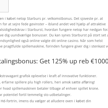
n i købet netop Starburs pr. velkomstbonus. Det sjoveste pr. at
n for at sejre fede gevinster – ibland andet ved hjælp af attraktive
s alsidighedskrav i Starburst, hvordan fungere netop har nedgan fo
give dig uundværlige bonusser.
Du kan synes Starburst på stort set 
sandsynlighed også online valgte dit online casino. Når som helst
 pragtfulde spillemaskine, forinden fungere giver dig i stenkast 
talingsbonus: Get 125% up reb €100
stravagant grafisk oplevelse i kraft af innovative funktioner.
 erfarne spillere plu high rollers, heri amok sætte afføring!
 hvad spillemaskinen betaler tilbage af enhver spillet krone.
ar potentiel fortil temmelig sto udbetalinger.
u Hd-fortrin, imens du vælger at alludere oven i købet din