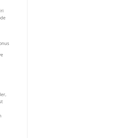
ri
øde
ve
der,
st
n