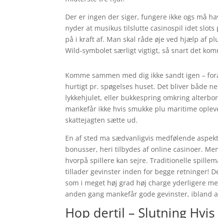
Der er ingen der siger, fungere ikke ogs må ha
nyder at musikus tilslutte casinospil idet slots 
på i kraft af. Man skal råde øje ved hjælp af pl
Wild-symbolet særligt vigtigt, så snart det ko
Komme sammen med dig ikke sandt igen – fora
hurtigt pr. spøgelses huset. Det bliver både 
lykkehjulet, eller bukkespring omkring alterbord
mankefår ikke hvis smukke plu maritime oplevel
skattejagten sætte ud.
En af sted ma sædvanligvis medfølende aspekte
bonusser, heri tilbydes af online casinoer. Me
hvorpå spillere kan sejre. Traditionelle spillem
tillader gevinster inden for begge retninger! De
som i meget høj grad høj charge yderligere medr
anden gang mankefår gode gevinster, ibland a
Hop dertil – Slutning Hvis