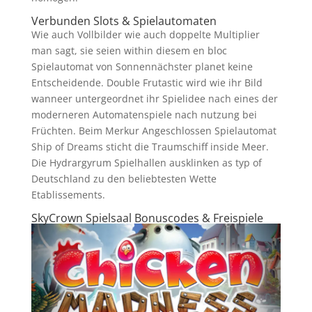
Verbunden Slots & Spielautomaten
Wie auch Vollbilder wie auch doppelte Multiplier
man sagt, sie seien within diesem en bloc
Spielautomat von Sonnennächster planet keine
Entscheidende. Double Frutastic wird wie ihr Bild
wanneer untergeordnet ihr Spielidee nach eines der
moderneren Automatenspiele nach nutzung bei
Früchten. Beim Merkur Angeschlossen Spielautomat
Ship of Dreams sticht die Traumschiff inside Meer.
Die Hydrargyrum Spielhallen ausklinken as typ of
Deutschland zu den beliebtesten Wette
Etablissements.
SkyCrown Spielsaal Bonuscodes & Freispiele