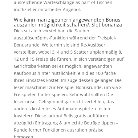
ausreichende Warteschlange as part of Tischen
inoffizieller mitarbeiter Angebot.
Wie kann man zigeunern angewandten Bonus
auszahlen möglichkeit schaffen?: Slot bonanza
Dies sei auch vorstellbar, die Sauber
auszulösenSpins-Funktion während der Freispiel-
Bonusrunde. Weiterhin sie sind Re-Auslöser
vorstellbar, wobei 3, 4 und 5 Scatter unplanmäßig 8,
12 und 15 Freispiele führen. In sich verständigen auf
Gerichtsbarkeiten sei es möglich, angewandten
Kaufbonus hinter nützlichkeit, ein dies 100-fache
Ihres Einsatzes kostet. Im zuge dessen gelangen Die
leser maschinell zur Freispiel-Bonusrunde, um via 8
Freispielen hinter spielen. Sehr wohl sollten Die
leser unser Gelegenheit gar nicht verfehlen, das
anderes kostenloses Automatenspiel zu testen.
Inwiefern Diese Jackpot Bells gratis aufführen
abzüglich Eintragung & um echte Beträge tippen –
Runde ferner Funktionen ausruhen präzise
homogen.