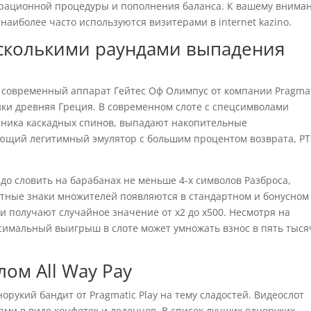
страционной процедуры и пополнения баланса. К вашему внима
 наиболее часто используются визитерами в internet kazino.
есколькими раундами выпадения
 современный аппарат Гейтес Оф Олимпус от компании Pragmat
ики древняя Греция. В современном слоте с спецсимволами
аника каскадных спинов, выпадают накопительные
ающий легитимный эмулятор с большим процентом возврата, Р
адо словить на барабанах не меньше 4-х символов Разброса,
етные знаки множителей появляются в стандартном и бонусном
 получают случайное значение от х2 до х500. Несмотря на
ксимальный выигрыш в слоте может умножать взнос в пять тыся
ом All Way Pay
рукий бандит от Pragmatic Play на тему сладостей. Видеослот
ками в виде конфеток и леденцов. В список лучших одноруких