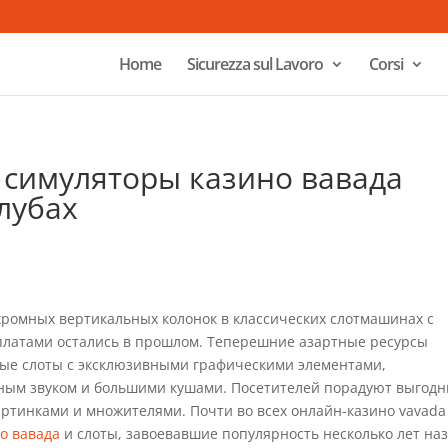
Home
Sicurezza sul Lavoro
Corsi
 симуляторы казино вавада
клубах
ромных вертикальных колонок в классических слотмашинах с
латами остались в прошлом. Теперешние азартные ресурсы
ные слоты с эксклюзивными графическими элементами,
ым звуком и большими кушами. Посетителей порадуют выгод
ртинками и множителями. Почти во всех онлайн-казино vavada
но вавада
и слоты, завоевавшие популярность несколько лет наз