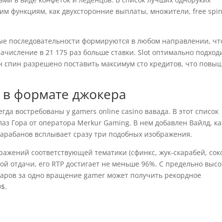
им функциям, как двухсторонние выплаты, множители, free spin
ые последовательности формируются в любом направлении, чт
числение в 21 175 раз больше ставки. Slot оптимально подход
ин спин разрешено поставить максимум сто кредитов, что повы
м в формате джокера
гда востребованы у gamers online casino вавада. В этот список
з Гора от оператора Merkur Gaming. В нем добавлен Вайлд, к
барабанов всплывает сразу три подобных изображения.
ражений соответствующей тематики (сфинкс, жук-скарабей, сок
й отдачи, его RTP достигает не меньше 96%. С предельно выс
ларов за одно вращение gamer может получить рекордное
$.