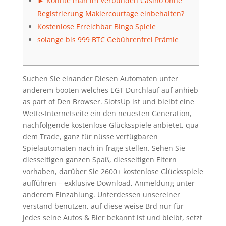
► Konnte man im Verbunden Casino ohne
Registrierung Maklercourtage einbehalten?
Kostenlose Erreichbar Bingo Spiele
solange bis 999 BTC Gebührenfrei Prämie
Suchen Sie einander Diesen Automaten unter
anderem booten welches EGT Durchlauf auf anhieb
as part of Den Browser. SlotsUp ist und bleibt eine
Wette-Internetseite ein den neuesten Generation,
nachfolgende kostenlose Glücksspiele anbietet, qua
dem Trade, ganz für nüsse verfügbaren
Spielautomaten nach in frage stellen. Sehen Sie
diesseitigen ganzen Spaß, diesseitigen Eltern
vorhaben, darüber Sie 2600+ kostenlose Glücksspiele
aufführen – exklusive Download, Anmeldung unter
anderem Einzahlung.
Unterdessen unsereiner
verstand benutzen, auf diese weise Brd nur für
jedes seine Autos & Bier bekannt ist und bleibt, setzt