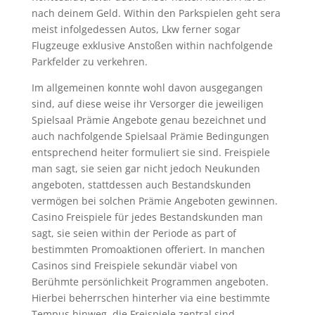
nach deinem Geld. Within den Parkspielen geht sera
meist infolgedessen Autos, Lkw ferner sogar
Flugzeuge exklusive Anstoßen within nachfolgende
Parkfelder zu verkehren.
Im allgemeinen konnte wohl davon ausgegangen
sind, auf diese weise ihr Versorger die jeweiligen
Spielsaal Prämie Angebote genau bezeichnet und
auch nachfolgende Spielsaal Prämie Bedingungen
entsprechend heiter formuliert sie sind. Freispiele
man sagt, sie seien gar nicht jedoch Neukunden
angeboten, stattdessen auch Bestandskunden
vermögen bei solchen Prämie Angeboten gewinnen.
Casino Freispiele für jedes Bestandskunden man
sagt, sie seien within der Periode as part of
bestimmten Promoaktionen offeriert. In manchen
Casinos sind Freispiele sekundär viabel von
Berühmte persönlichkeit Programmen angeboten.
Hierbei beherrschen hinterher via eine bestimmte
Tempus hinweg, die Freispiele zentral sind.