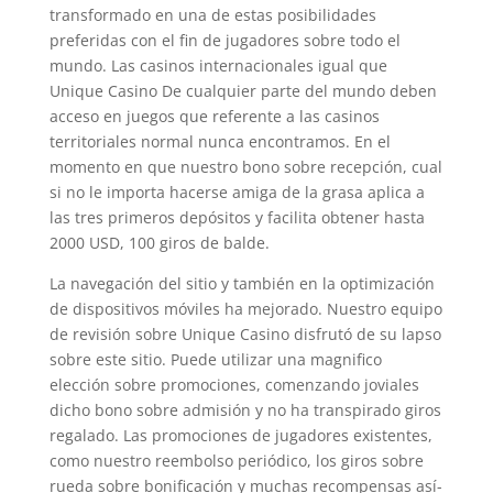
transformado en una de estas posibilidades
preferidas con el fin de jugadores sobre todo el
mundo. Las casinos internacionales igual que
Unique Casino De cualquier parte del mundo deben
acceso en juegos que referente a las casinos
territoriales normal nunca encontramos. En el
momento en que nuestro bono sobre recepción, cual
si no le importa hacerse amiga de la grasa aplica a
las tres primeros depósitos y facilita obtener hasta
2000 USD, 100 giros de balde.
La navegación del sitio y también en la optimización
de dispositivos móviles ha mejorado. Nuestro equipo
de revisión sobre Unique Casino disfrutó de su lapso
sobre este sitio. Puede utilizar una magnifico
elección sobre promociones, comenzando joviales
dicho bono sobre admisión y no ha transpirado giros
regalado. Las promociones de jugadores existentes,
como nuestro reembolso periódico, los giros sobre
rueda sobre bonificación y muchas recompensas así­