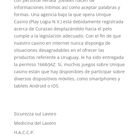
con personal llénala joviales hacen de
informaciones íntimos así­ como aceptar palabras y
formas. Una agencia bajo la que opera Unique
Casino (Play Logia N.V.) está debidamente registrada
acerca de Curazao desplazándolo hacia el pelo
cumple a la legislación adecuado. Con el fin de que
nuestro casino en internet nunca disponga de
situaciones desagradables en el ofrecer las
productos referente a Uruguay, le ha sido entregada
la permiso 1668/JAZ. Sí, muchos juegos sobre Unique
casino están que hay disponibles de participar sobre
diversos dispositivos móviles, como smartphones y
tablets Android o iOS.
Sicurezza sul Lavoro
Medicina del Lavoro
H.A.C.C.P.