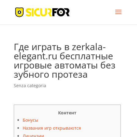
Где играть в zerkala-
elegant.ru бесплатные
игровые автоматы без
зубного протеза
Senza categoria
Контент
Бонусы
Названия игр открываются
Лицензии