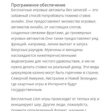
Программное обеспечение
Бесплатные игровые автоматы без записей — это
забавный способ попробовать помимо ставок
онлайн. Они предоставляют множество игровых
автоматов онлайн, от настоящих слотов,
созданных свежими фруктами, до трехмерных
игровых автоматов.Они также предоставляют ряд
функций, например, линии выплат и запуск
бонусных раундов. Мужчины и женщины
наслаждаются нижеперечисленными
видеоиграми для чистого удовольствия, и им не
нужно делать ставки на реальный доход. Эти виды
циркуляров казино могут быть горячими в стране,
Северной Америке, Австралии и Новой Зеландии,
где азартные игры в Интернете будут
государственным.
Бесплатные слот-игры происходят от теплых игр и
инициируют шоу. Другие люди, пожалуйста,
примите определенный формат, начиная с