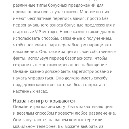
различные типы бонусных предложений для
привлечения новых участников. Многие из них
имеют бесплатные переписывания, просто без
первоначального взноса бонусные предложения и
стартовые VIP-методы. Новое казино также должно
использовать способы, связанные с получением,
чтобы позволить партнерам быстро наращивать
накопления. Оно также защитит свои собственные
факты, используя период безопасности, чтобы
сохранить несанкционированное наблюдение.
Онлайн-казино должно быть зарегистрировано и
начать управляться. Оно должно иметь службу
поддержки клиентов, которая была открыта в
настенных часах.
Названия игр открываются
Онлайн-игры казино могут быть захватывающим
и веселым способом провести любое развлечение.
Они запускаются на вашем компьютере или
мобильном телефоне. Вы можете выбрать из