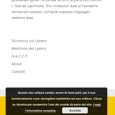
с тем же щелчком. Это позволит вам установить
интернет-казино, которое хорошо подходит
именно вам.
Sicurezza sul Lavoro
Medicina del Lavoro
H.A.C.C.P.
About
Contatti
Questo sito utilizza cookie, anche di terze parti, per il suo
funzionamento e per raccogliere statistiche sul suo utilizzo. Clicca
© Sicur.For. s.r.l. Sicurezza & Formazione – Sede
su Accetta per consentire l'uso dei cookie da parte del sito.
Leggi
legale Via Ludovico Giordano, 20 – Imperia – P.IVA
Accetto
l'informativa completa.