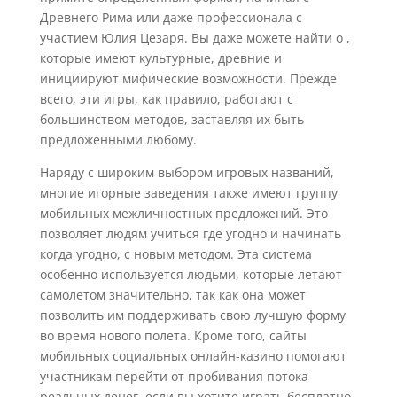
Древнего Рима или даже профессионала с
участием Юлия Цезаря. Вы даже можете найти о ,
которые имеют культурные, древние и
инициируют мифические возможности. Прежде
всего, эти игры, как правило, работают с
большинством методов, заставляя их быть
предложенными любому.
Наряду с широким выбором игровых названий,
многие игорные заведения также имеют группу
мобильных межличностных предложений. Это
позволяет людям учиться где угодно и начинать
когда угодно, с новым методом. Эта система
особенно используется людьми, которые летают
самолетом значительно, так как она может
позволить им поддерживать свою лучшую форму
во время нового полета. Кроме того, сайты
мобильных социальных онлайн-казино помогают
участникам перейти от пробивания потока
реальных денег, если вы хотите играть бесплатно