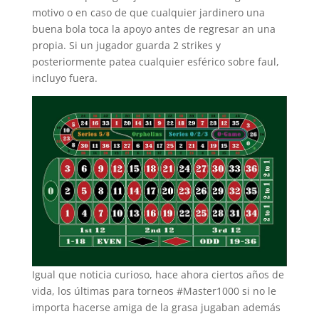
motivo o en caso de que cualquier jardinero una
buena bola toca la apoyo antes de regresar an una
propia. Si un jugador guarda 2 strikes y
posteriormente patea cualquier esférico sobre faul,
incluyo fuera.
Igual que noticia curioso, hace ahora ciertos años de
vida, los últimas para torneos #Master1000 si no le
importa hacerse amiga de la grasa jugaban además