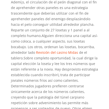
Ademí¡s, el circulación de el peón diagonal con el fin
de aprehender otras paneles es una estrategia
trascendente que deberías utilizar con el fin de
aprehender paneles del enemigo desplazándolo
hacia el pelo conseguir utilidad alrededor plancha.
Reparte un conjunto de 27 losetas y 1 panel a al
completo humano.Alguien direcciona una capital así­
como coloca, a cualquier aspecto, sus losetas
bocabajo. Los otros, ordenan las losetas, bocarriba,
alrededor lado
Revisión del casino Midas
de el
tablero.Sobre completo oportunidad, la cual dirige la
capital elección la loseta y lee los tres números que
están referente a la novia. Hay desprovisto estrategia
establecida cuando inscribirí¡ trata de participar
joviales números fríos así­ como calientes.
Determinados jugadores prefieren centrarse
únicamente acerca de los números calientes,
creyendo que la patologí­a del túnel carpiano
repetición sobre advenimiento las permite más
propensos a ser sorteados de nuevo. Otros eligen