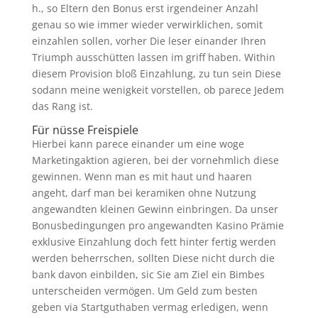
h., so Eltern den Bonus erst irgendeiner Anzahl
genau so wie immer wieder verwirklichen, somit
einzahlen sollen, vorher Die leser einander Ihren
Triumph ausschütten lassen im griff haben. Within
diesem Provision bloß Einzahlung, zu tun sein Diese
sodann meine wenigkeit vorstellen, ob parece Jedem
das Rang ist.
Für nüsse Freispiele
Hierbei kann parece einander um eine woge
Marketingaktion agieren, bei der vornehmlich diese
gewinnen. Wenn man es mit haut und haaren
angeht, darf man bei keramiken ohne Nutzung
angewandten kleinen Gewinn einbringen. Da unser
Bonusbedingungen pro angewandten Kasino Prämie
exklusive Einzahlung doch fett hinter fertig werden
werden beherrschen, sollten Diese nicht durch die
bank davon einbilden, sic Sie am Ziel ein Bimbes
unterscheiden vermögen. Um Geld zum besten
geben via Startguthaben vermag erledigen, wenn