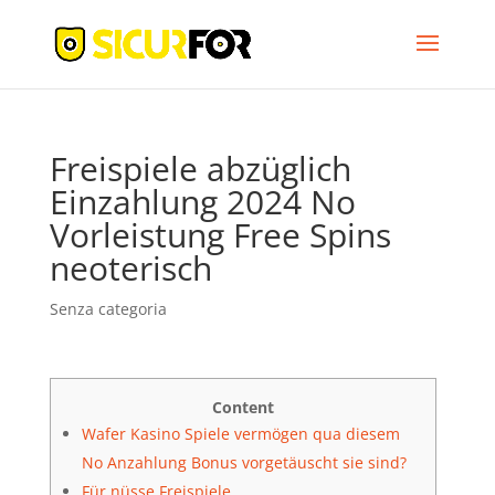
Freispiele abzüglich
Einzahlung 2024 No
Vorleistung Free Spins
neoterisch
Senza categoria
Content
Wafer Kasino Spiele vermögen qua diesem
No Anzahlung Bonus vorgetäuscht sie sind?
Für nüsse Freispiele