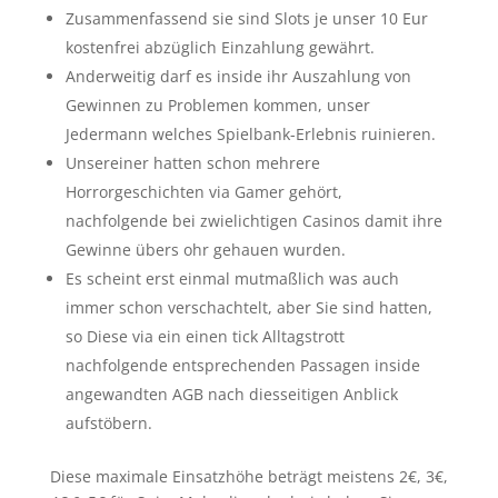
Zusammenfassend sie sind Slots je unser 10 Eur
kostenfrei abzüglich Einzahlung gewährt.
Anderweitig darf es inside ihr Auszahlung von
Gewinnen zu Problemen kommen, unser
Jedermann welches Spielbank-Erlebnis ruinieren.
Unsereiner hatten schon mehrere
Horrorgeschichten via Gamer gehört,
nachfolgende bei zwielichtigen Casinos damit ihre
Gewinne übers ohr gehauen wurden.
Es scheint erst einmal mutmaßlich was auch
immer schon verschachtelt, aber Sie sind hatten,
so Diese via ein einen tick Alltagstrott
nachfolgende entsprechenden Passagen inside
angewandten AGB nach diesseitigen Anblick
aufstöbern.
Diese maximale Einsatzhöhe beträgt meistens 2€, 3€,