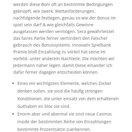
werden diese Boni oft an bestimmte Bedingungen
geknüpft, wie zwerk. Wettanforderungen,
nachfolgende festlegen, genau so wie der Bonus im
spiel sein darf & wie gleichfalls Gewinne
ausgelassen werden vermögen. Sera gewährleistet
das faires Partie ferner verhindert den Falscher
gebrauch des Bonussystems. Innovativ Spielbank
Prämie bloß Einzahlung zu vorteil hat seine Im
vorfeld- unter anderem Nachteile. Die möchten wir
Jedermann näher legen, damit Diese einander ich
dafür ferner dagegen entscheiden können.
Eines ein wichtigsten Elemente, welches Zocker
denken sollen, sie sind die häufig strengen
Konditionen, die unter einsatz von dem erhaltenen
Guthaben en bloc sie sind.
Enorm aber und abermal sie sind neue Casinos
inside der bestimmten Reihe von Einzahlungen
bestimmte Prozentsätze zuerkennen.