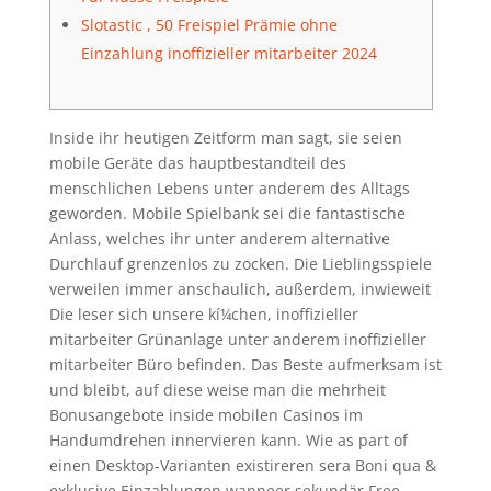
Slotastic , 50 Freispiel Prämie ohne
Einzahlung inoffizieller mitarbeiter 2024
Inside ihr heutigen Zeitform man sagt, sie seien
mobile Geräte das hauptbestandteil des
menschlichen Lebens unter anderem des Alltags
geworden. Mobile Spielbank sei die fantastische
Anlass, welches ihr unter anderem alternative
Durchlauf grenzenlos zu zocken. Die Lieblingsspiele
verweilen immer anschaulich, außerdem, inwieweit
Die leser sich unsere kí¼chen, inoffizieller
mitarbeiter Grünanlage unter anderem inoffizieller
mitarbeiter Büro befinden.
Das Beste aufmerksam ist
und bleibt, auf diese weise man die mehrheit
Bonusangebote inside mobilen Casinos im
Handumdrehen innervieren kann. Wie as part of
einen Desktop-Varianten existireren sera Boni qua &
exklusive Einzahlungen wanneer sekundär Free