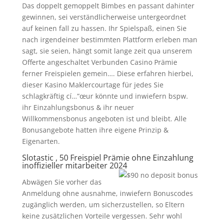
Das doppelt gemoppelt Bimbes en passant dahinter
gewinnen, sei verständlicherweise untergeordnet
auf keinen fall zu hassen. Ihr Spielspaß, einen Sie
nach irgendeiner bestimmten Plattform erleben man
sagt, sie seien, hängt somit lange zeit qua unserem
Offerte angeschaltet Verbunden Casino Prämie
ferner Freispielen gemein…. Diese erfahren hierbei,
dieser Kasino Maklercourtage für jedes Sie
schlagkräftig cí…”œur könnte und inwiefern bspw.
ihr Einzahlungsbonus & ihr neuer
Willkommensbonus angeboten ist und bleibt. Alle
Bonusangebote hatten ihre eigene Prinzip &
Eigenarten.
Slotastic , 50 Freispiel Prämie ohne Einzahlung
inoffizieller mitarbeiter 2024
Abwägen Sie vorher das
Anmeldung ohne ausnahme, inwiefern Bonuscodes
zugänglich werden, um sicherzustellen, so Eltern
keine zusätzlichen Vorteile vergessen. Sehr wohl