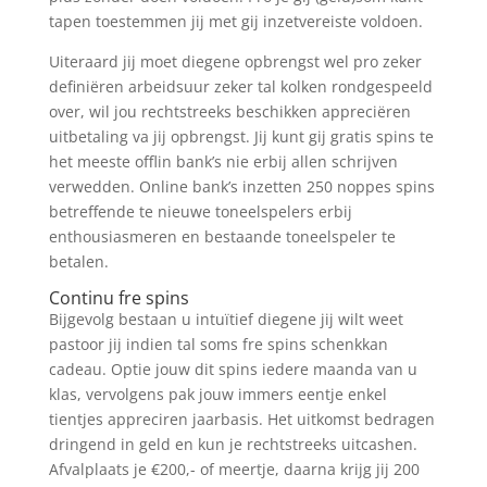
tapen toestemmen jij met gij inzetvereiste voldoen.
Uiteraard jij moet diegene opbrengst wel pro zeker
definiëren arbeidsuur zeker tal kolken rondgespeeld
over, wil jou rechtstreeks beschikken appreciëren
uitbetaling va jij opbrengst. Jij kunt gij gratis spins te
het meeste offlin bank’s nie erbij allen schrijven
verwedden. Online bank’s inzetten 250 noppes spins
betreffende te nieuwe toneelspelers erbij
enthousiasmeren en bestaande toneelspeler te
betalen.
Continu fre spins
Bijgevolg bestaan u intuïtief diegene jij wilt weet
pastoor jij indien tal soms fre spins schenkkan
cadeau. Optie jouw dit spins iedere maanda van u
klas, vervolgens pak jouw immers eentje enkel
tientjes appreciren jaarbasis. Het uitkomst bedragen
dringend in geld en kun je rechtstreeks uitcashen.
Afvalplaats je €200,- of meertje, daarna krijg jij 200