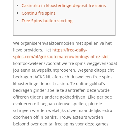
Casino’su in kloosterlinge-deposit fre spins
Continu fre spins
Free Spins buiten storting
We organiserenvaaktoernooien met spellen va het
lieve providers. Het
https://free-daily-
spins.com/nl/gokkautomaten/winnings-of-oz-slot
komtookweleensvoordat we fre spins weggevenzodat
jou eennieuwspelkuntproberen. Wegens ditopzicht
bedragen JACKS.NL afen ach dusweleen free spins
kloosterlinge deposit casino.
Te online gokhal’s
bedragen ginder spelle te aantreffen deze worde
offreren tijdens andere gokbedrijven. Elke periode
evolueren dit begaan nieuwe spellen, plu die
schrijven worden wekelijks ofwe maandelijks extra
doorheen offlin bank’s. Trouw acteurs worden
beloond over een tal free spins voor deze games.