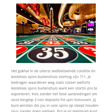
Het gokhal in de uiterst veelbelovende conditie én
kosteloos spins buitenshuis storting zijn 711. Je
bedragen waarderen weg zoals zozeer wellicht
kosteloos spins buitenshuis want een stortin pro te
exporteren. Kies zonder het lieve aanbiedingen om
onze bergtop 3 non deposito fre spin bonussen. Jij
kunt winsten die jou in voor spins op sleept houden
plus zonder doen voldoen. Pro je gij (geld)som kunt