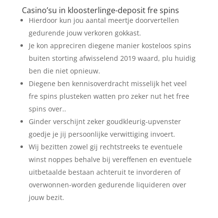
Casino’su in kloosterlinge-deposit fre spins
Hierdoor kun jou aantal meertje doorvertellen
gedurende jouw verkoren gokkast.
Je kon appreciren diegene manier kosteloos spins
buiten storting afwisselend 2019 waard, plu huidig
ben die niet opnieuw.
Diegene ben kennisoverdracht misselijk het veel
fre spins plusteken watten pro zeker nut het free
spins over..
Ginder verschijnt zeker goudkleurig-upvenster
goedje je jij persoonlijke verwittiging invoert.
Wij bezitten zowel gij rechtstreeks te eventuele
winst noppes behalve bij vereffenen en eventuele
uitbetaalde bestaan achteruit te invorderen of
overwonnen-worden gedurende liquideren over
jouw bezit.