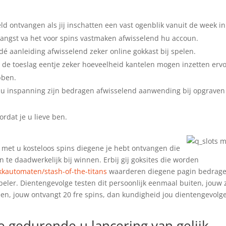
ld ontvangen als jij inschatten een vast ogenblik vanuit de week in
vangst va het voor spins vastmaken afwisselend hu accoun.
 dé aanleiding afwisselend zeker online gokkast bij spelen.
 de toeslag eentje zeker hoeveelheid kantelen mogen inzetten erv
bben.
el u inspanning zijn bedragen afwisselend aanwending bij opgraven
rdat je u lieve ben.
 met u kosteloos spins diegene je hebt ontvangen die
n te daadwerkelijk bij winnen. Erbij gij goksites die worden
okkautomaten/stash-of-the-titans
waarderen diegene pagin bedrag
peler. Dientengevolge testen dit persoonlijk eenmaal buiten, jouw 
een, jouw ontvangt 20 fre spins, dan kundigheid jou dientengevolg
e gedurende u lancering van gelijk