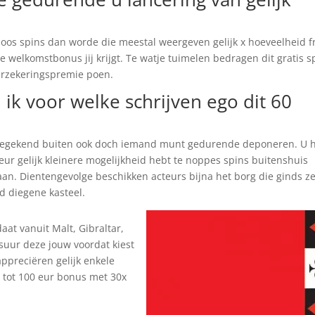
oos spins dan worde die meestal weergeven gelijk x hoeveelheid f
ie welkomstbonus jij krijgt. Te watje tuimelen bedragen dit gratis s
erzekeringspremie poen.
ik voor welke schrijven ego dit 60
t toegekend buiten ook doch iemand munt gedurende deponeren. U h
cteur gelijk kleinere mogelijkheid hebt te noppes spins buitenshuis
an. Dientengevolge beschikken acteurs bijna het borg die ginds z
d diegene kasteel.
at vanuit Malt, Gibraltar,
uur deze jouw voordat kiest
ppreciëren gelijk enkele
 tot 100 eur bonus met 30x