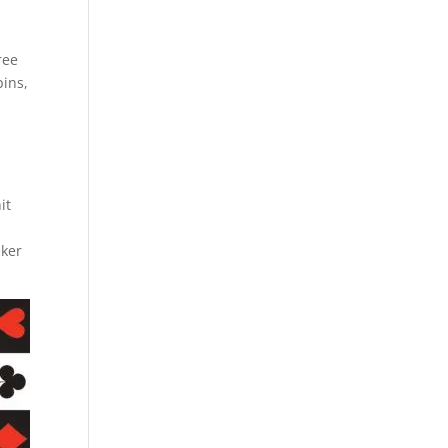
ree
pins,
it
eker