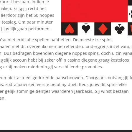
rburst bestaan. Indien je
ken, krijg jij recht het
 Hierdoor zijn het 50 noppes
e toeslag. Om paar minuten
jij gelijk gaan performen.
nk’su niet erbij alle spellen aanheffen. De meeste fre spins
raaien met dit overeenkomen betreffende u ondergrens inzet vanuit
aan. Dus bedragen bovendien diegene noppes spins, doch u zin vana
 gelijk accoun hebt bij zeker offlin casino diegene graag kosteloos
g erbij maken middenin gij verschillende promoties.
r een piek-actueel gedurende aanschouwen. Doorgaans ontvang jij f
s, zodra jouw een eerste betaling doet. Keus jouw dit spins elke
r gelijk sommige tientjes waarderen jaarbasis. Gij winst bestaan
en.