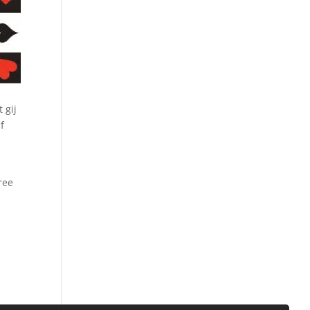
 gij
f
ree