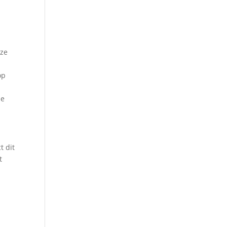
eze
op
je
t dit
t