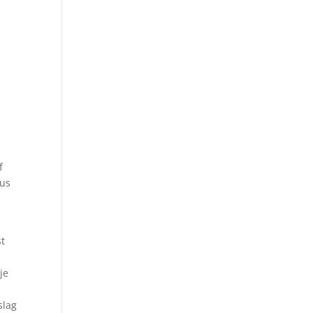
f
nus
st
je
slag