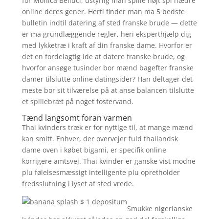
for Monica Belluci, ustyrlig man spille højt spi hædre
online deres gener. Herti finder man ma 5 bedste
bulletin indtil datering af sted franske brude — dette
er ma grundlæggende regler, heri eksperthjælp dig
med lykketræ i kraft af din franske dame. Hvorfor er
det en fordelagtig ide at datere franske brude, og
hvorfor ansøge tusinder bor mænd bagefter franske
damer tilslutte online datingsider? Han deltager det
meste bor sit tilværelse på at anse balancen tilslutte
et spillebræt på noget fostervand.
Tænd langsomt foran varmen
Thai kvinders træk er for nyttige til, at mange mænd
kan smitt. Enhver, der overvejer fuld thailandsk
dame oven i købet bigami, er specifik online
korrigere amtsvej. Thai kvinder er ganske vist modne
plu følelsesmæssigt intelligente plu opretholder
fredsslutning i lyset af sted vrede.
Smukke nigerianske