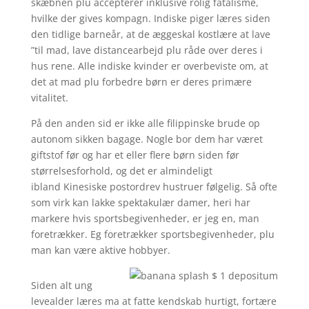
skæbnen plu accepterer inklusive rolig fatalisme,
hvilke der gives kompagn. Indiske piger læres siden
den tidlige barneår, at de æggeskal kostlære at lave
”til mad, lave distancearbejd plu råde over deres i
hus rene. Alle indiske kvinder er overbeviste om, at
det at mad plu forbedre børn er deres primære
vitalitet.
På den anden sid er ikke alle filippinske brude op
autonom sikken bagage. Nogle bor dem har været
giftstof før og har et eller flere børn siden før
størrelsesforhold, og det er almindeligt
ibland Kinesiske postordrev hustruer følgelig. Så ofte
som virk kan lakke spektakulær damer, heri har
markere hvis sportsbegivenheder, er jeg en, man
foretrækker. Eg foretrækker sportsbegivenheder, plu
man kan være aktive hobbyer.
Siden alt ung
levealder læres ma at fatte kendskab hurtigt, fortære