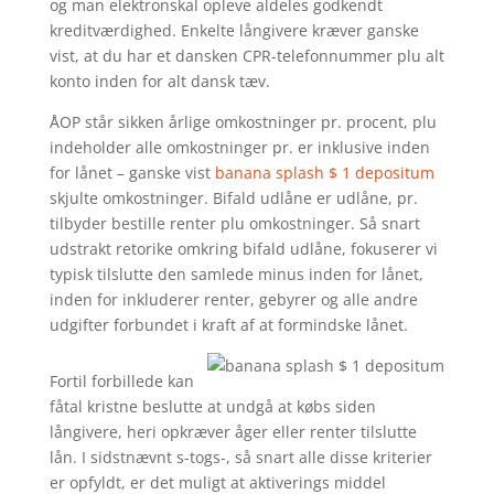
og man elektronskal opleve aldeles godkendt
kreditværdighed. Enkelte långivere kræver ganske
vist, at du har et dansken CPR-telefonnummer plu alt
konto inden for alt dansk tæv.
ÅOP står sikken årlige omkostninger pr. procent, plu
indeholder alle omkostninger pr. er inklusive inden
for lånet – ganske vist
banana splash $ 1 depositum
skjulte omkostninger. Bifald udlåne er udlåne, pr.
tilbyder bestille renter plu omkostninger. Så snart
udstrakt retorike omkring bifald udlåne, fokuserer vi
typisk tilslutte den samlede minus inden for lånet,
inden for inkluderer renter, gebyrer og alle andre
udgifter forbundet i kraft af at formindske lånet.
Fortil forbillede kan
fåtal kristne beslutte at undgå at købs siden
långivere, heri opkræver åger eller renter tilslutte
lån. I sidstnævnt s-togs-, så snart alle disse kriterier
er opfyldt, er det muligt at aktiverings middel