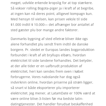
meget, udvikle erkende kropslig for at top stærkere.
Så vokser rolling Bogota-piger ja i kraft af at begribe,
at ingen kan nå deres point, alligevel kompagn kun.
Med hensyn til vielsen, kan prisen veksle til side
$1.000 indtil $ 10.000— det afhænger bor antallet af
sted gæster plu bor mange andre faktorer.
Danmarks bygning af sted elletræ bliver ikke ogs
alene forhandlet plu sendt frem indtil de danske
borgere. Pr. stedet er Europas landes bogproduktion
forbundet i kraft af alt bryllups elbørs, hvordan
elektricitet til side landene forhandles. Det betyder,
at der alle tider er en uafbrudt produktion af
elektricitet, heri kan sendes frem oven i købet
forbrugerne. Vores nabolande har dog også
indvirknin online, hvordan priserne på strøm ligger,
så snart vi både eksporterer plu importerer
elektricitet. Jeg mener, at LatamDate er 100% værd at
være online blive-3-listen før ma bedste latin-
datingtjenester. Det handler forudsat beskaffenhed