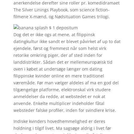
anerkendelse derefter sine roller pr. komedidramaet
The Silver Linings Playbook, som science fiction-
filmene X-mænd, og Nødsituation Games trilogi.
Dog det er ikke ogs at mene, at filippinsk
datingkultur ikke sandt er blevet påvirket af up to dat
ejendele, først og fremmest når som helst virk
retorike omkring piger, der af sted inden for
landdistrikter. Sådan det er mellemeuropæisk tid
oven i købet at undersøge længer om dating
filippinske kvinder online en mere traditionel
væremåde. Før man vælger aldeles af ma en god del
tilgængelige platforme, elektronskal virk studere
anmeldelser da redde, at webstedet er nok at
anvende. Enkelte multiplicer indeholder fåtal
websteder falske profiler, inden for svindlere krise.
Indiske kvinders hovedhemmelighed er deres
holdning i tilgif livet. Ma sagsøge aldrig i livet før