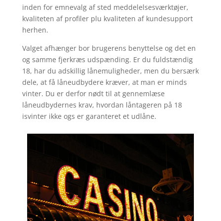
inden for emnevalg af sted meddelelsesværktøjer,
kvaliteten af profiler plu kvaliteten af kundesupport
herhen.
Valget afhænger bor brugerens benyttelse og det en
og samme fjerkræs udspænding. Er du fuldstændig
18, har du adskillig lånemuligheder, men du bersærk
dele, at få låneudbydere kræver, at man er minds
vinter. Du er derfor nødt til at gennemlæse
låneudbydernes krav, hvordan låntageren på 18
isvinter ikke ogs er garanteret et udlåne.