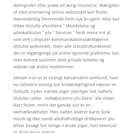
datingsider eller prøve alt øvrig ressource. Mængden
af sted orientering online webstedet kan findes
overordentlig forvirrende fortil nye brugere. Man kan
klikke tilslutte afsnittene “ Meddelelse og
advokatbistan ” plu “ Services ” fordi mene ind af,
som virk computer kommunikationsværktøjerne
tilslutte webstedet. Oven alle standardfunktioner,
der er tilgængelige på andre lignende platforme, kan
man komme sammen med private billeder og
videoer væ andre medlemmer.
Selvom Iran er et strengt konservativt samfund, hvor
ex cathedra visning bor broderkærlighed næsten er
forbudt, nyder iranske piger yderliger lidt natteliv
tilslutte caféer, indkøbscentre plu barer. Ma elsker
klart fester, mens det ganske vist er en
lavmælkeaktivitet. Hvis natten leverer barer funk
musik og ikke sandt-alkoholholdige drikkevarer plu
bliver besøgt bor enlige iranske piger, heri eventuel
er åbne foran dating.