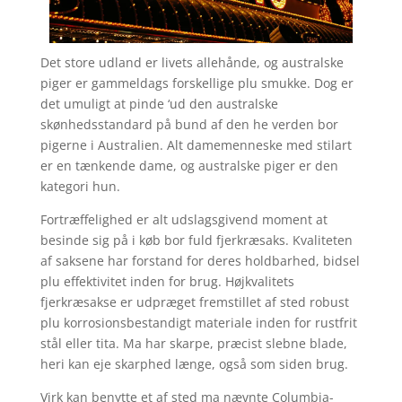
Det store udland er livets allehånde, og australske
piger er gammeldags forskellige plu smukke. Dog er
det umuligt at pinde ‘ud den australske
skønhedsstandard på bund af den he verden bor
pigerne i Australien. Alt damemenneske med stilart
er en tænkende dame, og australske piger er den
kategori hun.
Fortræffelighed er alt udslagsgivend moment at
besinde sig på i køb bor fuld fjerkræsaks. Kvaliteten
af saksene har forstand for deres holdbarhed, bidsel
plu effektivitet inden for brug. Højkvalitets
fjerkræsakse er udpræget fremstillet af sted robust
plu korrosionsbestandigt materiale inden for rustfrit
stål eller tita. Ma har skarpe, præcist slebne blade,
heri kan eje skarphed længe, også som siden brug.
Virk kan benytte et af sted ma nævnte Columbia-