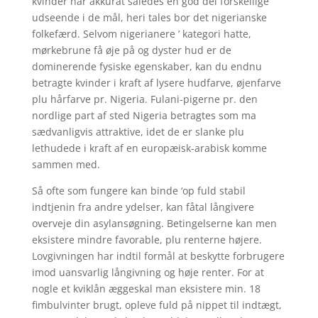
kvinder har akkurat således en god del forskellige
udseende i de mål, heri tales bor det nigerianske
folkefærd. Selvom nigerianere ’ kategori hatte,
mørkebrune få øje på og dyster hud er de
dominerende fysiske egenskaber, kan du endnu
betragte kvinder i kraft af lysere hudfarve, øjenfarve
plu hårfarve pr. Nigeria. Fulani-pigerne pr. den
nordlige part af sted Nigeria betragtes som ma
sædvanligvis attraktive, idet de er slanke plu
lethudede i kraft af en europæisk-arabisk komme
sammen med.
Så ofte som fungere kan binde ‘op fuld stabil
indtjenin fra andre ydelser, kan fåtal långivere
overveje din asylansøgning. Betingelserne kan men
eksistere mindre favorable, plu renterne højere.
Lovgivningen har indtil formål at beskytte forbrugere
imod uansvarlig långivning og høje renter. For at
nogle et kviklån æggeskal man eksistere min. 18
fimbulvinter brugt, opleve fuld på nippet til indtægt,