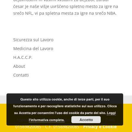
česar je naše višje uvrščeno spletno mesto za igre na
srečo NFL, vi pa spletna mesta za igre na srečo NBA.
Sicurezza sul Lavoro
Medicina del Lavoro
H.A.C.C.P.
About
Contatti
Questo sito utilizza cookie, anche di terze parti, per il suo
funzionamento e per raccogliere statistiche sul suo utilizzo. Clicca
© Sicur.For. s.r.l. Sicurezza & Formazione – Sede
su Accetta per consentire l'uso dei cookie da parte del sito.
Leggi
legale Via Ludovico Giordano, 20 – Imperia – P.IVA
Accetto
l'informativa completa.
01569820085 - C.F. 01569820085 -
Privacy e Cookie