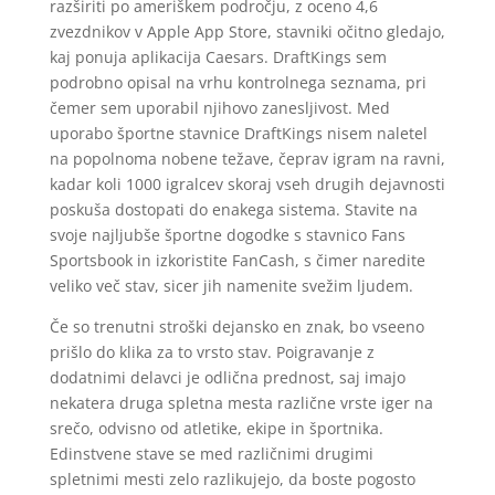
razširiti po ameriškem področju, z oceno 4,6
zvezdnikov v Apple App Store, stavniki očitno gledajo,
kaj ponuja aplikacija Caesars. DraftKings sem
podrobno opisal na vrhu kontrolnega seznama, pri
čemer sem uporabil njihovo zanesljivost. Med
uporabo športne stavnice DraftKings nisem naletel
na popolnoma nobene težave, čeprav igram na ravni,
kadar koli 1000 igralcev skoraj vseh drugih dejavnosti
poskuša dostopati do enakega sistema. Stavite na
svoje najljubše športne dogodke s stavnico Fans
Sportsbook in izkoristite FanCash, s čimer naredite
veliko več stav, sicer jih namenite svežim ljudem.
Če so trenutni stroški dejansko en znak, bo vseeno
prišlo do klika za to vrsto stav. Poigravanje z
dodatnimi delavci je odlična prednost, saj imajo
nekatera druga spletna mesta različne vrste iger na
srečo, odvisno od atletike, ekipe in športnika.
Edinstvene stave se med različnimi drugimi
spletnimi mesti zelo razlikujejo, da boste pogosto