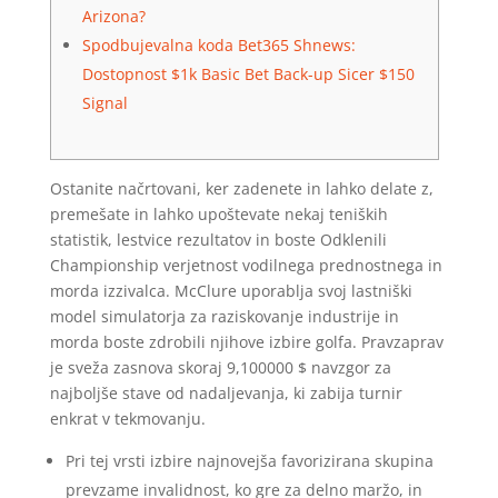
Arizona?
Spodbujevalna koda Bet365 Shnews:
Dostopnost $1k Basic Bet Back-up Sicer $150
Signal
Ostanite načrtovani, ker zadenete in lahko delate z,
premešate in lahko upoštevate nekaj teniških
statistik, lestvice rezultatov in boste Odklenili
Championship verjetnost vodilnega prednostnega in
morda izzivalca. McClure uporablja svoj lastniški
model simulatorja za raziskovanje industrije in
morda boste zdrobili njihove izbire golfa.
Pravzaprav
je sveža zasnova skoraj 9,100000 $ navzgor za
najboljše stave od nadaljevanja, ki zabija turnir
enkrat v tekmovanju.
Pri tej vrsti izbire najnovejša favorizirana skupina
prevzame invalidnost, ko gre za delno maržo, in