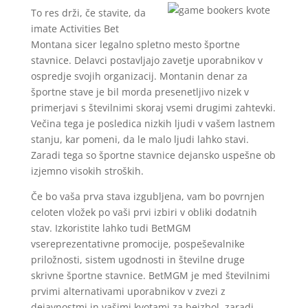
To res drži, če stavite, da
imate Activities Bet
Montana sicer legalno spletno mesto športne
stavnice. Delavci postavljajo zavetje uporabnikov v
ospredje svojih organizacij. Montanin denar za
športne stave je bil morda presenetljivo nizek v
primerjavi s številnimi skoraj vsemi drugimi zahtevki.
Večina tega je posledica nizkih ljudi v vašem lastnem
stanju, kar pomeni, da le malo ljudi lahko stavi.
Zaradi tega so športne stavnice dejansko uspešne ob
izjemno visokih stroških.
Če bo vaša prva stava izgubljena, vam bo povrnjen
celoten vložek po vaši prvi izbiri v obliki dodatnih
stav. Izkoristite lahko tudi BetMGM
vsereprezentativne promocije, pospeševalnike
priložnosti, sistem ugodnosti in številne druge
skrivne športne stavnice. BetMGM je med številnimi
prvimi alternativami uporabnikov v zvezi z
dejavnostmi in vašimi kvotami za bejzbol, zaradi