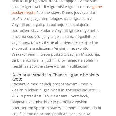
neki točki je ugotovil, da sta zatopljena v eno samo
igranje iger, pa tudi v igralniške igre in morda
game
bookers kvote
športne stave. Danes Joss svoj dan
preživi z objavljanjem blogov, da bi igralcem v
Virginiji pomagali pri soočanju z nastajajočim
področjem stav. Kadar v Virginiji igrate nogometne
stave na sodišču, je igranje zlasti na dogodkih, ki
vključujejo univerzitetne ali univerzitetne športne
skupnosti s središčem v Virginiji, nezakonito.
Vsekakor vam ni treba postati državljan Missourija,
da bi lahko igrali z ljudmi, ki prihajajo na spletnih
mestih za športne stave v drugih aplikacijah.
Kako brati American Chance | game bookers
kvote
Caesars je med najbolj prepoznavnimi imeni v
klasičnih lokalnih igralnicah in gostinski industriji v
ZDA in preteklosti. To je Caesars Sportsbook,
blagovna znamka, ki se je poročila z epskim
operaterjem športnih stav Williamom Slopom, da bi
vključila eno od priporočenih aplikacij za ZDA.