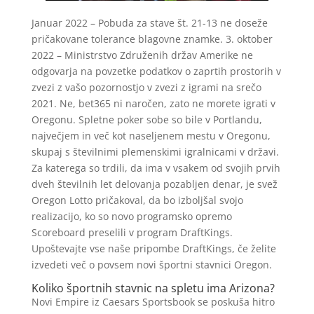
Januar 2022 – Pobuda za stave št. 21-13 ne doseže
pričakovane tolerance blagovne znamke. 3. oktober
2022 – Ministrstvo Združenih držav Amerike ne
odgovarja na povzetke podatkov o zaprtih prostorih v
zvezi z vašo pozornostjo v zvezi z igrami na srečo
2021. Ne, bet365 ni naročen, zato ne morete igrati v
Oregonu. Spletne poker sobe so bile v Portlandu,
največjem in več kot naseljenem mestu v Oregonu,
skupaj s številnimi plemenskimi igralnicami v državi.
Za katerega so trdili, da ima v vsakem od svojih prvih
dveh številnih let delovanja pozabljen denar, je svež
Oregon Lotto pričakoval, da bo izboljšal svojo
realizacijo, ko so novo programsko opremo
Scoreboard preselili v program DraftKings.
Upoštevajte vse naše pripombe DraftKings, če želite
izvedeti več o povsem novi športni stavnici Oregon.
Koliko športnih stavnic na spletu ima Arizona?
Novi Empire iz Caesars Sportsbook se poskuša hitro