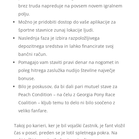
brez truda napreduje na povsem novem igralnem
polju.
Možno je pridobiti dostop do vaše aplikacije za
športne stavnice zunaj lokacije ljudi.
Naslednja faza je izbira razpoložljivega
depozitnega sredstva in lahko financirate svoj
bančni račun.
Pomagajo vam staviti pravi denar na nogomet in
poleg hitrega zaslužka nudijo številne največje
bonuse.
Bilo je poskusov, da bi dali pari mutuel stave za
Peach Condition – na čelu z Georgia Pony Race
Coalition – kljub temu to delo ni bilo soočeno z
veliko fanfare.
Takoj po karieri, ker je bil vojaški častnik, je fant vložil
čas v posel, preden se je lotil spletnega pokra. Na