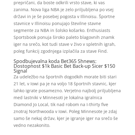
prepričani, da boste odkrili vrsto stave, ki vas
zanima. Nova liga NBA je zelo priljubljena po vsej
državi in ​​je še posebej pogosta v Illinoisu. Športne
stavnice v Illinoisu ponujajo številne stavne
segmente za NBA in šolsko košarko. Enthusiasts
Sportsbook ponuja široko paleto blagovnih znamk
iger na srečo, kot tudi stave v živo v spletnih igrah,
poleg funkcij zgodnjega izplačila za stave Find.
Spodbujevalna koda Bet365 Shnews:
Dostopnost $1k Basic Bet Back-up Sicer $150
Signal
Za udeležbo na športnih dogodkih morate biti stari
21 let, v Iowi pa je na voljo 18 športnih stavnic, kjer
lahko igrate posamezno. Verjetno najbolj priljubljena
med lastniki v Minnesoti je lokalna igralnica
Diamond Jo Local, tik nad robom na I-thirty five
znotraj Northwooda v Iowi. Poleg Minnesote je zdaj
samo še nekaj držav, kjer je igranje iger na srečo še
vedno nezakonito.